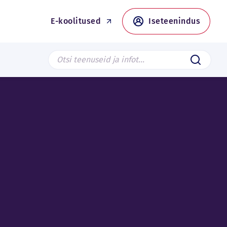
E-koolitused
Iseteenindus
Search from page
Saada