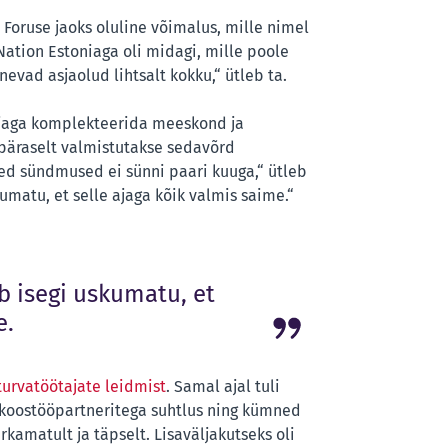
 Foruse jaoks oluline võimalus, mille nimel
 Nation Estoniaga oli midagi, mille poole
nevad asjaolud lihtsalt kokku,“ ütleb ta.
 ajaga komplekteerida meeskond ja
apäraselt valmistutakse sedavõrd
ed sündmused ei sünni paari kuuga,“ ütleb
umatu, et selle ajaga kõik valmis saime.“
 isegi uskumatu, et
e.
turvatöötajate leidmist
. Samal ajal tuli
 koostööpartneritega suhtlus ning kümned
kamatult ja täpselt. Lisaväljakutseks oli