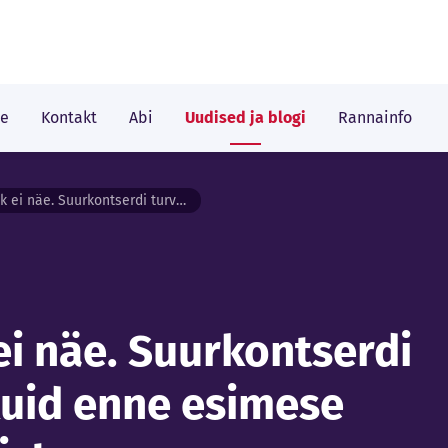
le
Kontakt
Abi
Uudised ja blogi
Rannainfo
Töö, mida publik ei näe. Suurkontserdi turvalisus algab kuid enne esimese külastaja saabumist
ei näe. Suurkontserdi
kuid enne esimese