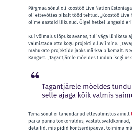
Pärgmaa sõnul oli koostöö Live Nation Estoniaga
oli ettevõttes pikalt tööd tehtud. „Koostöö Live
olime aastaid liikunud. Õigel hetkel langesid eri
Kui võimalus lõpuks avanes, tuli väga lühikese
valmistada ette kogu projekti elluviimine. „Tav
mahukate projektide jaoks märksa pikemalt. Ne
Kangust. „Tagantjärele mõeldes tundub isegi usk
Tagantjärele mõeldes tundub
selle ajaga kõik valmis saim
Tema sõnul ei tähendanud ettevalmistus ainult
paika panna töökorraldus, vastutusvaldkonnad,
detailid, mis pidid kontserdipäeval toimima mär