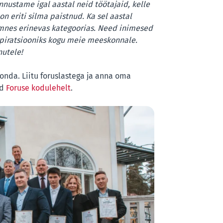
nnustame igal aastal neid töötajaid, kelle
n eriti silma paistnud. Ka sel aastal
ümnes erinevas kategoorias. Need inimesed
spiratsiooniks kogu meie meeskonnale.
nutele!
onda. Liitu foruslastega ja anna oma
ad
Foruse kodulehelt
.