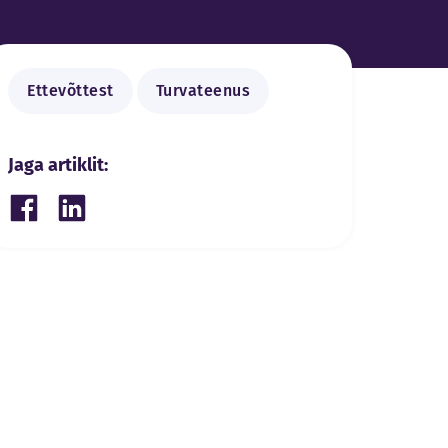
Ettevõttest
Turvateenus
Jaga artiklit:
Share on Facebook
Share on LinkedIn