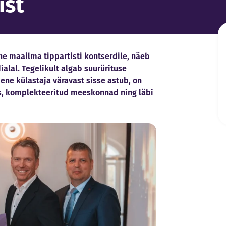
ist
 maailma tippartisti kontserdile, näeb
ialal. Tegelikult algab suurürituse
ene külastaja väravast sisse astub, on
s, komplekteeritud meeskonnad ning läbi