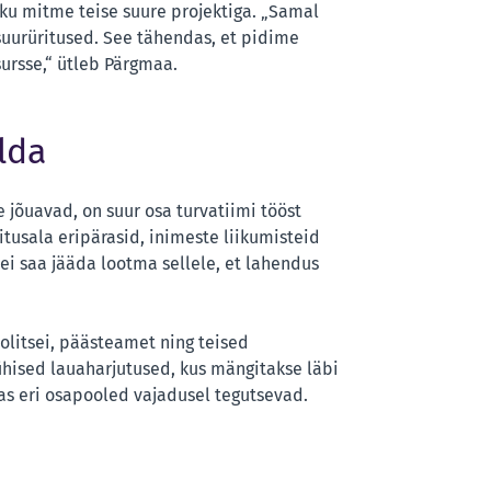
kku mitme teise suure projektiga. „Samal
 suurüritused. See tähendas, et pidime
sursse,“ ütleb Pärgmaa.
lda
e jõuavad, on suur osa turvatiimi tööst
tusala eripärasid, inimeste liikumisteid
 ei saa jääda lootma sellele, et lahendus
olitsei, päästeamet ning teised
 ühised lauaharjutused, kus mängitakse läbi
as eri osapooled vajadusel tegutsevad.