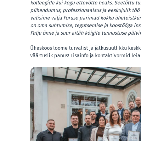
kolleegide kui kogu ettevõtte heaks. Seetõttu tu
pühendumus, professionaalsus ja eeskujulik töö o
valisime välja Foruse parimad kokku üheteistk
on oma suhtumise, tegutsemise ja koostööga in
Palju õnne ja suur aitäh kõigile tunnustuse pälvi
Üheskoos loome turvalist ja jätkusuutlikku keskk
väärtuslik panus! Lisainfo ja kontaktivormid lei