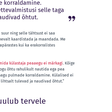
e korraldamine.
ettevalmistusi selle taga
naudivad õhtut.
suur ning selle tähtsust ei saa
lnevalt kaardistada ja maandada. Me
pärastes kui ka erakorralistes
, mida külastaja peaaegu ei märkagi
. Kõige
ogu õhtu rahulikult nautida ega pea
nagu pulmade korraldamine. Külalised ei
 lihtsalt tulevad ja naudivad õhtut.“
uulub tervele