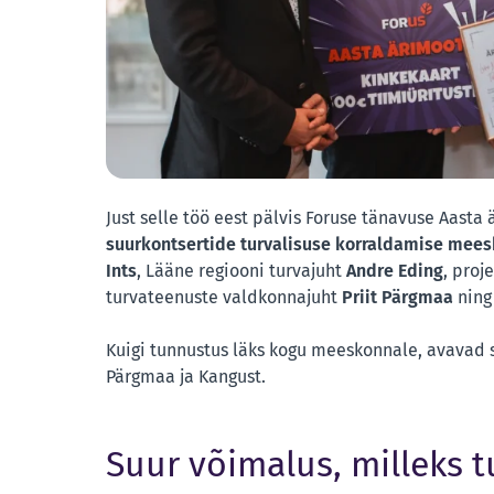
Just selle töö eest pälvis Foruse tänavuse Aasta
suurkontsertide turvalisuse korraldamise mee
Ints
, Lääne regiooni turvajuht
Andre Eding
, proj
turvateenuste valdkonnajuht
Priit Pärgmaa
ning 
Kuigi tunnustus läks kogu meeskonnale, avavad 
Pärgmaa ja Kangust.
Suur võimalus, milleks tul