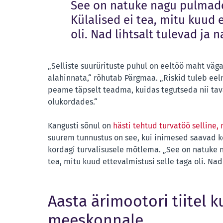
See on natuke nagu pulmad
Külalised ei tea, mitu kuud 
oli. Nad lihtsalt tulevad ja 
„Selliste suurürituste puhul on eeltöö maht väga 
alahinnata,“ rõhutab Pärgmaa. „Riskid tuleb ee
peame täpselt teadma, kuidas tegutseda nii tava
olukordades.“
Kangusti sõnul on
hästi tehtud turvatöö selline
suurem tunnustus on see, kui inimesed saavad k
kordagi turvalisusele mõtlema. „See on natuke 
tea, mitu kuud ettevalmistusi selle taga oli. Nad
Aasta ärimootori tiitel k
meeskonnale