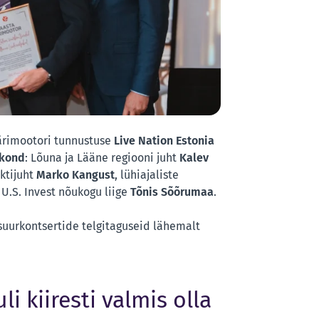
 ärimootori tunnustuse
Live Nation Estonia
skond
: Lõuna ja Lääne regiooni juht
Kalev
ektijuht
Marko Kangust
, lühiajaliste
U.S. Invest nõukogu liige
Tõnis Sõõrumaa
.
suurkontsertide telgitaguseid lähemalt
i kiiresti valmis olla