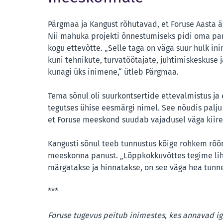
Pärgmaa ja Kangust rõhutavad, et Foruse Aasta är
Nii mahuka projekti õnnestumiseks pidi oma pa
kogu ettevõtte. „Selle taga on väga suur hulk ini
kuni tehnikute, turvatöötajate, juhtimiskeskuse j
kunagi üks inimene,“ ütleb Pärgmaa.
Tema sõnul oli suurkontsertide ettevalmistus ja 
tegutses ühise eesmärgi nimel. See nõudis palju 
et Foruse meeskond suudab vajadusel väga kiires
Kangusti sõnul teeb tunnustus kõige rohkem rõõm
meeskonna panust. „Lõppkokkuvõttes tegime liht
märgatakse ja hinnatakse, on see väga hea tunne
***
Foruse tugevus peitub inimestes, kes annavad ig