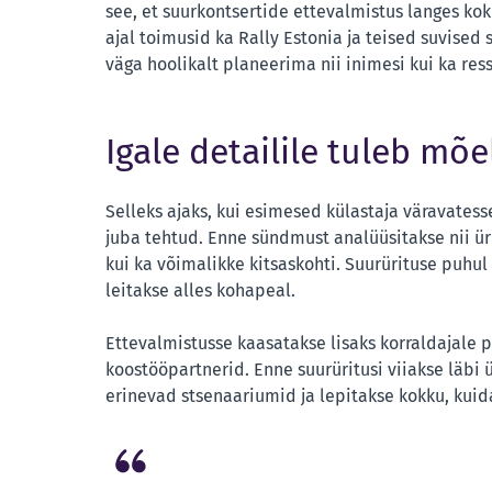
see, et suurkontsertide ettevalmistus langes ko
ajal toimusid ka Rally Estonia ja teised suvised
väga hoolikalt planeerima nii inimesi kui ka res
Igale detailile tuleb mõe
Selleks ajaks, kui esimesed külastaja väravatess
juba tehtud. Enne sündmust analüüsitakse nii üri
kui ka võimalikke kitsaskohti. Suurürituse puhul
leitakse alles kohapeal.
Ettevalmistusse kaasatakse lisaks korraldajale p
koostööpartnerid. Enne suurüritusi viiakse läbi
erinevad stsenaariumid ja lepitakse kokku, kuid