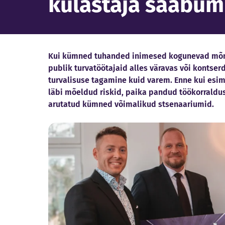
külastaja saabum
Kui kümned tuhanded inimesed kogunevad mõne
publik turvatöötajaid alles väravas või kontserd
turvalisuse tagamine kuid varem. Enne kui esim
läbi mõeldud riskid, paika pandud töökorraldu
arutatud kümned võimalikud stsenaariumid.