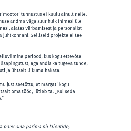
imootori tunnustus ei kuulu ainult neile.
nuse andma väga suur hulk inimesi üle
mesi, alates värbamisest ja personalist
a juhtkonnani. Selliseid projekte ei tee
elluviimine periood, kus kogu ettevõte
lisapingutust, aga andis ka tugeva tunde,
ti ja ühtselt liikuma hakata.
u just seetõttu, et märgati kogu
salt oma tööd,“ ütleb ta. „Kui seda
.“
a päev oma parima nii klientide,