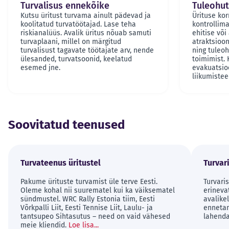
Turvalisus ennekõike
Tuleohu
Kutsu üritust turvama ainult pädevad ja
Ürituse ko
koolitatud turvatöötajad. Lase teha
kontrollim
riskianalüüs. Avalik üritus nõuab samuti
ehitise või
turvaplaani, millel on märgitud
atraktsioon
turvalisust tagavate töötajate arv, nende
ning tuleoh
ülesanded, turvatsoonid, keelatud
toimimist. 
esemed jne.
evakuatsio
liikumistee
Soovitatud teenused
Turvateenus üritustel
Turvar
Pakume ürituste turvamist üle terve Eesti.
Turvari
Oleme kohal nii suurematel kui ka väiksematel
erineva
sündmustel. WRC Rally Estonia tiim, Eesti
avalike
Võrkpalli Liit, Eesti Tennise Liit, Laulu- ja
ennetam
tantsupeo Sihtasutus – need on vaid vähesed
lahend
meie kliendid.
Loe lisa...