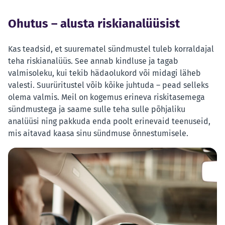
Ohutus – alusta riskianalüüsist
Kas teadsid, et suurematel sündmustel tuleb korraldajal
teha riskianalüüs. See annab kindluse ja tagab
valmisoleku, kui tekib hädaolukord või midagi läheb
valesti. Suurüritustel võib kõike juhtuda – pead selleks
olema valmis. Meil on kogemus erineva riskitasemega
sündmustega ja saame sulle teha sulle põhjaliku
analüüsi ning pakkuda enda poolt erinevaid teenuseid,
mis aitavad kaasa sinu sündmuse õnnestumisele.