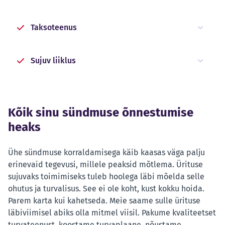
Taksoteenus
Sujuv liiklus
Kõik sinu sündmuse õnnestumise
heaks
Ühe sündmuse korraldamisega käib kaasas väga palju
erinevaid tegevusi, millele peaksid mõtlema. Ürituse
sujuvaks toimimiseks tuleb hoolega läbi mõelda selle
ohutus ja turvalisus. See ei ole koht, kust kokku hoida.
Parem karta kui kahetseda. Meie saame sulle ürituse
läbiviimisel abiks olla mitmel viisil. Pakume kvaliteetset
turvateenust, koostame turvaplaane, nõustame