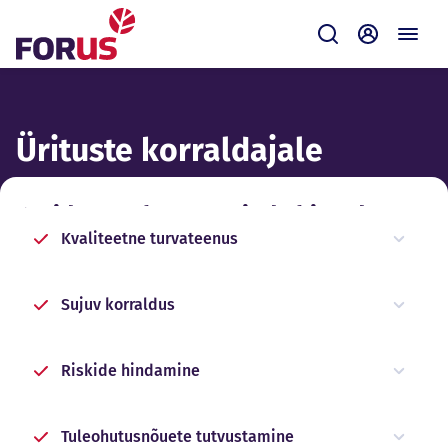
Forus
Saada
Iseteenin
Ürituste korraldajale
Kuidas saab Forus sind abistada?
Kvaliteetne turvateenus
Sujuv korraldus
Riskide hindamine
Tuleohutusnõuete tutvustamine