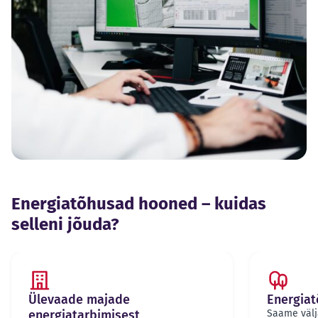
Energiatõhusad hooned – kuidas
selleni jõuda?
Ülevaade majade
Energia
energiatarbimisest
Saame välj