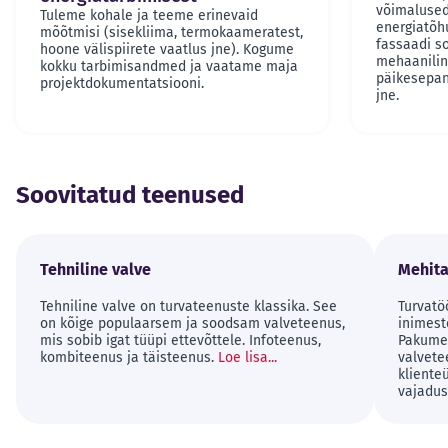
võimalused
Tuleme kohale ja teeme erinevaid
energiatõh
mõõtmisi (sisekliima, termokaameratest,
fassaadi s
hoone välispiirete vaatlus jne). Kogume
mehaanilin
kokku tarbimisandmed ja vaatame maja
päikesepane
projektdokumentatsiooni.
jne.
Soovitatud teenused
Tehniline valve
Mehita
Tehniline valve on turvateenuste klassika. See
Turvatö
on kõige populaarsem ja soodsam valveteenus,
inimest
mis sobib igat tüüpi ettevõttele. Infoteenus,
Pakume 
kombiteenus ja täisteenus.
Loe lisa...
valvete
kliente
vajadus