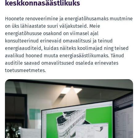
keskkonnasäästlikuks
Hoonete renoveerimine ja energiatõhusamaks muutmine
on üks lähiaastate suuri väljakutseid. Meie
energiatõhususe osakond on viimasel ajal
konsulteerinud erinevaid omavalitsusi ja teinud
energiaauditeid, kuidas näiteks koolimajad ning teised
avalikud hooned muuta energiasäästlikumaks. Tänud
auditile saavad omavalitsused osaleda erinevates
toetusmeetmetes.