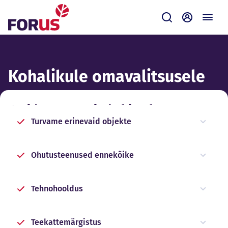
Forus
Saada
Iseteenin
Kohalikule omavalitsusele
Kuidas Forus sind abistab?
Turvame erinevaid objekte
Ohutusteenused ennekõike
Tehnohooldus
Teekattemärgistus