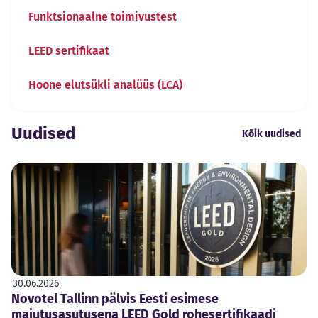
Funktsionaalne toimivustest
LEED sertifikaat
Hoone elutsükli analüüs (LCA)
Uudised
Kõik uudised
30.06.2026
Novotel Tallinn pälvis Eesti esimese
majutusasutusena LEED Gold rohesertifikaadi