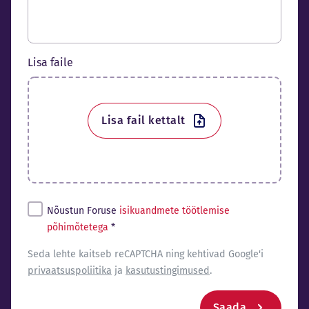
Lisa faile
Lisa fail kettalt
Tingimused*
Nõustun Foruse
isikuandmete töötlemise
põhimõtetega
*
reCaptcha
Seda lehte kaitseb reCAPTCHA ning kehtivad Google'i
privaatsuspoliitika
ja
kasutustingimused
.
Saada