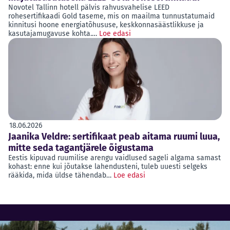
Novotel Tallinn hotell pälvis rahvusvahelise LEED
rohesertifikaadi Gold taseme, mis on maailma tunnustatumaid
kinnitusi hoone energiatõhususe, keskkonnasäästlikkuse ja
kasutajamugavuse kohta.…
Loe edasi
18.06.2026
Jaanika Veldre: sertifikaat peab aitama ruumi luua,
mitte seda tagantjärele õigustama
Eestis kipuvad ruumilise arengu vaidlused sageli algama samast
kohast: enne kui jõutakse lahendusteni, tuleb uuesti selgeks
rääkida, mida üldse tähendab…
Loe edasi