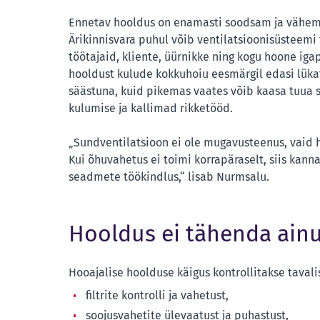
Ennetav hooldus on enamasti soodsam ja vähem 
Ärikinnisvara puhul võib ventilatsioonisüsteemi
töötajaid, kliente, üürnikke ning kogu hoone iga
hooldust kulude kokkuhoiu eesmärgil edasi lükat
säästuna, kuid pikemas vaates võib kaasa tuua
kulumise ja kallimad rikketööd.
„Sundventilatsioon ei ole mugavusteenus, vaid 
Kui õhuvahetus ei toimi korrapäraselt, siis kann
seadmete töökindlus,“ lisab Nurmsalu.
Hooldus ei tähenda ainul
Hooajalise hoolduse käigus kontrollitakse taval
filtrite kontrolli ja vahetust,
soojusvahetite ülevaatust ja puhastust,