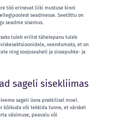
re töö erinevat liiki mustuse kinni
ellegipoolest seadmesse. Seetõttu on
ogu seadme sisemus.
seks tuleb erilist tähelepanu tuleb
aviskesektsioonidele, veendumaks, et on
ele ning soojusvaheti ja sissepuhke- ja
d sageli sisekliimas
eeme sageli üsna praktilisel moel.
kõikuda või tekkida tunne, et värsket
urta väsimuse, peavalu või