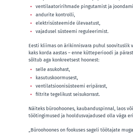
ventilaatoririhmade pingutamist ja joondami
andurite kontrolli,
elektrisüsteemide ülevaatust,
vajadusel süsteemi reguleerimist.
Eesti kliimas on ärikinnisvara puhul soovituslik
kaks korda aastas – enne kütteperioodi ja päras
sõltub aga konkreetsest hoonest:
selle asukohast,
kasutuskoormusest,
ventilatsioonisüsteemi eripärast,
filtrite tegelikust seisukorrast.
Näiteks büroohoones, kaubanduspinnal, laos või
töötingimused ja hooldusvajadused olla väga er
„Büroohoones on fookuses sageli töötajate mugav