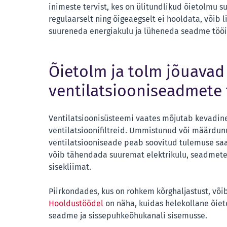
inimeste tervist, kes on ülitundlikud õietolmu s
regulaarselt ning õigeaegselt ei hooldata, võib
suureneda energiakulu ja lüheneda seadme tööi
Õietolm ja tolm jõuavad 
ventilatsiooniseadmete f
Ventilatsioonisüsteemi vaates mõjutab kevadine
ventilatsioonifiltreid. Ummistunud või määrdunud
ventilatsiooniseade peab soovitud tulemuse s
võib tähendada suuremat elektrikulu, seadmete
sisekliimat.
Piirkondades, kus on rohkem kõrghaljastust, võ
Hooldustöödel
on näha, kuidas helekollane õiet
seadme ja sissepuhkeõhukanali sisemusse.