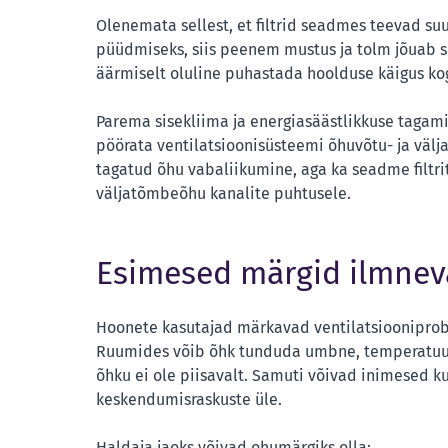
Olenemata sellest, et filtrid seadmes teevad suu
püüdmiseks, siis peenem mustus ja tolm jõuab s
äärmiselt oluline puhastada hoolduse käigus k
Parema sisekliima ja energiasäästlikkuse tagami
pöörata ventilatsioonisüsteemi õhuvõtu- ja välj
tagatud õhu vabaliikumine, aga ka seadme filtrit
väljatõmbeõhu kanalite puhtusele.
Esimesed märgid ilmneva
Hoonete kasutajad märkavad ventilatsiooniprobl
Ruumides võib õhk tunduda umbne, temperatuur 
õhku ei ole piisavalt. Samuti võivad inimesed k
keskendumisraskuste üle.
Haldaja jaoks võivad ohumärgiks olla: