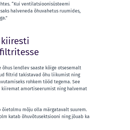
uhtes. “Kui ventilatsioonisüsteemi
 lisaks halveneda õhuvahetus ruumides,
ga.”
kiiresti
iltritesse
 õhus lendlev saaste kõige otsesemalt
 filtrid takistavad õhu liikumist ning
aavutamiseks rohkem tööd tegema. See
 kiiremat amortiseerumist ning halvemat
ib õietolmu mõju olla märgatavalt suurem.
olm katab õhuvõtusektsiooni ning jõuab ka