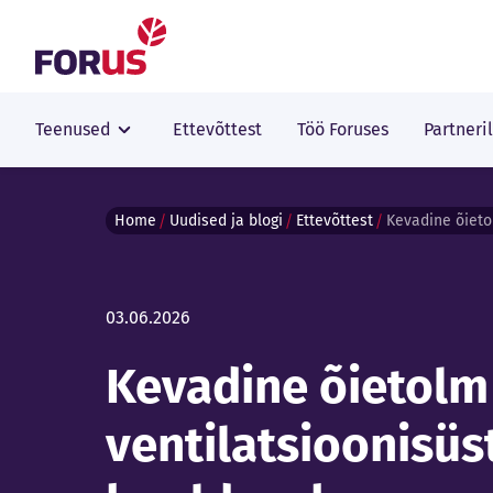
Forus
Teenused
Ettevõttest
Töö Foruses
Partneri
Home
Uudised ja blogi
Ettevõttest
03.06.2026
Kevadine õietol
ventilatsioonisü