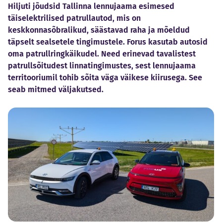
Hiljuti jõudsid Tallinna lennujaama esimesed
täiselektrilised patrullautod, mis on
keskkonnasõbralikud, säästavad raha ja mõeldud
täpselt sealsetele tingimustele. Forus kasutab autosid
oma patrullringkäikudel. Need erinevad tavalistest
patrullsõitudest linnatingimustes, sest lennujaama
territooriumil tohib sõita väga väikese kiirusega. See
seab mitmed väljakutsed.