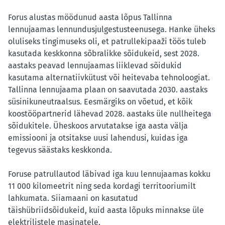
Forus alustas möödunud aasta lõpus Tallinna
lennujaamas lennundusjulgestusteenusega. Hanke üheks
oluliseks tingimuseks oli, et patrullekipaaži töös tuleb
kasutada keskkonna sõbralikke sõidukeid, sest 2028.
aastaks peavad lennujaamas liiklevad sõidukid
kasutama alternatiivkütust või heitevaba tehnoloogiat.
Tallinna lennujaama plaan on saavutada 2030. aastaks
süsinikuneutraalsus. Eesmärgiks on võetud, et kõik
koostööpartnerid lähevad 2028. aastaks üle nullheitega
sõidukitele. Üheskoos arvutatakse iga aasta välja
emissiooni ja otsitakse uusi lahendusi, kuidas iga
tegevus säästaks keskkonda.
Foruse patrullautod läbivad iga kuu lennujaamas kokku
11 000 kilomeetrit ning seda kordagi territooriumilt
lahkumata. Siiamaani on kasutatud
täishübriidsõidukeid, kuid aasta lõpuks minnakse üle
elektrilistele masinatele.