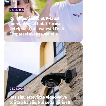
05.08.2026
Kui kiiresti võib SUP-laual
merehätta sattuda? Foruse
vetelpäästjad osalesid Eesti
Ekspressi eksperimendis
03.08.2026
Kas sinu ettevõtte videovalve
töötab ka siis, kui seda päriselt