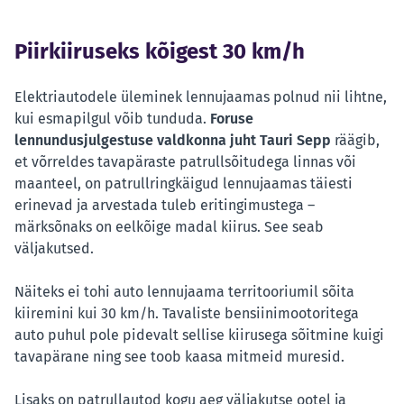
Piirkiiruseks kõigest 30 km/h
Elektriautodele üleminek lennujaamas polnud nii lihtne,
kui esmapilgul võib tunduda.
Foruse
lennundusjulgestuse valdkonna juht Tauri Sepp
räägib,
et võrreldes tavapäraste patrullsõitudega linnas või
maanteel, on patrullringkäigud lennujaamas täiesti
erinevad ja arvestada tuleb eritingimustega –
märksõnaks on eelkõige madal kiirus. See seab
väljakutsed.
Näiteks ei tohi auto lennujaama territooriumil sõita
kiiremini kui 30 km/h. Tavaliste bensiinimootoritega
auto puhul pole pidevalt sellise kiirusega sõitmine kuigi
tavapärane ning see toob kaasa mitmeid muresid.
Lisaks on patrullautod kogu aeg väljakutse ootel ja