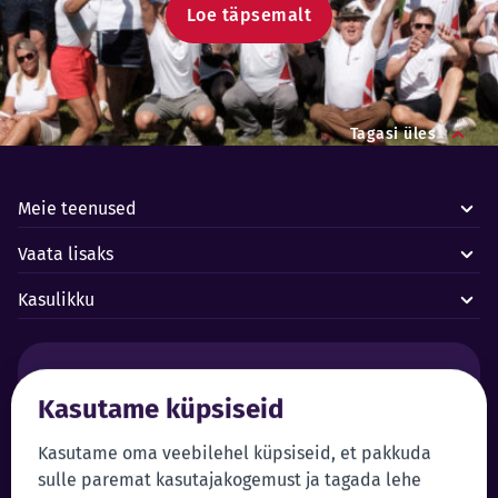
Loe täpsemalt
Tagasi üles
Meie teenused
Vaata lisaks
Kasulikku
Häired ja avariid:
Kasutame küpsiseid
Forus juhtimiskeskus 24/7
+372 619 1899
Klienditeenindus:
Iseteenindus
Kasutame oma veebilehel küpsiseid, et pakkuda
sulle paremat kasutajakogemust ja tagada lehe
+372 619 1999
Sisene iseteenindusse