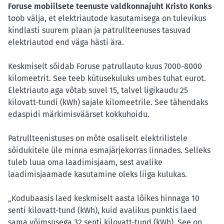
Foruse mobiilsete teenuste valdkonnajuht Kristo Konks
toob välja, et elektriautode kasutamisega on tulevikus
kindlasti suurem plaan ja patrullteenuses tasuvad
elektriautod end väga hästi ära.
Keskmiselt sõidab Foruse patrullauto kuus 7000-8000
kilomeetrit. See teeb kütusekuluks umbes tuhat eurot.
Elektriauto aga võtab suvel 15, talvel ligikaudu 25
kilovatt-tundi (kWh) sajale kilomeetrile. See tähendaks
edaspidi märkimisväärset kokkuhoidu.
Patrullteenistuses on mõte osaliselt elektrilistele
sõidukitele üle minna esmajärjekorras linnades. Selleks
tuleb luua oma laadimisjaam, sest avalike
laadimisjaamade kasutamine oleks liiga kulukas.
„Kodubaasis laed keskmiselt aasta lõikes hinnaga 10
senti kilovatt-tund (kWh), kuid avalikus punktis laed
sama võimsusega 32 senti kilovatt-tund (kWh). See on