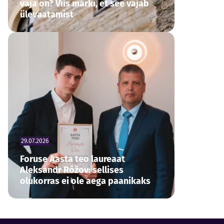
vaja on? Viis märki, et see vajab
ülevaatamist
29.07.2026
Foruse Aasta teo laureaat
Aleksandr Rõžov: sellises
olukorras ei ole aega paanikaks