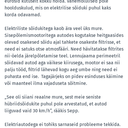
eurosid kütuselt kokku hoida. Vähemolulised pole
hoolduskulud, mis on elektrilise sõiduki puhul kaks
korda odavamad.
Elektriliste sõidukitega kaob ära veel üks mure.
Sisepõlemismootoritega autodes kogutakse heitgaasides
olevad osakesed sõidu ajal tahkete osakeste filtrisse, et
need ei satuks otse atmosfääri. Need hävitatakse filtrites
nii-öelda järelpõletamise teel. Lennujaama perimeetril
sõidavad autod aga väikese kiirusega, mootor ei saa nii
palju tööd, filtrid lähevad kogu aeg umbe ning need ei
puhasta end ise. Tagajärjeks on pidev esinduses käimine
või maanteel ilma vajaduseta sõitmine.
„See oli siiani reaalne mure, sest meie seniste
hübriidsõidukite puhul pole arvestatud, et autod
liiguvad vaid 30 km/h“, rääkis Sepp.
Elektriautodega ei tohiks sarnaseid probleeme tekkida.