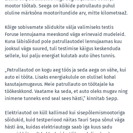
mootor töötab. Seega on kõikide patrullauto puhul
oluline märksõna mootoritundide arv, mitte kilometraaž.
Kõige sobivamate sõidukite välja valimiseks testis
Foruse lennujaama meeskond väga erinevaid mudeleid.
Kuna läbisõidud pole patrullautodel lennujaamas kuu
jooksul väga suured, tuli testimise käigus keskenduda
sellele, kui palju energiat kulutab auto ühes tunnis.
„Patrullautod on kogu aeg töös ja seda aega on vähe, kui
auto ei tööta. Lisaks energiakulule on olulisel kohal
kasutajamugavus. Meie patrullauto on töötajale ka
töökeskkond. Vaatame ka seda, et auto oleks mugav ning
inimene tunneks end seal sees hästi,“ kinnitab Sepp.
Elektriautod on küll kallimad kui sisepõlemismootoriga
sõidukid, kuid testperiood näitas Tauri Sepa sõnul väga
hästi ära, kuidas elektriautoga saab iga kuus sadu