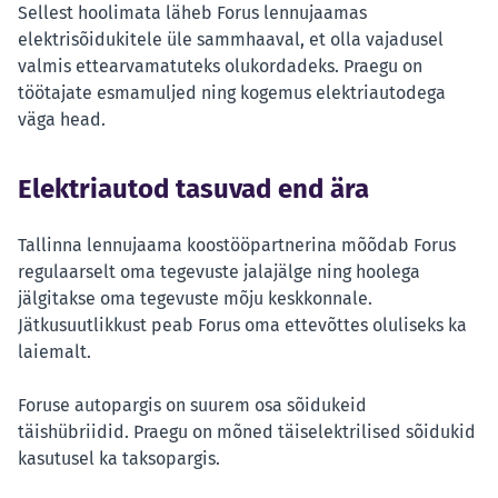
Sellest hoolimata läheb Forus lennujaamas
elektrisõidukitele üle sammhaaval, et olla vajadusel
valmis ettearvamatuteks olukordadeks. Praegu on
töötajate esmamuljed ning kogemus elektriautodega
väga head.
Elektriautod tasuvad end ära
Tallinna lennujaama koostööpartnerina mõõdab Forus
regulaarselt oma tegevuste jalajälge ning hoolega
jälgitakse oma tegevuste mõju keskkonnale.
Jätkusuutlikkust peab Forus oma ettevõttes oluliseks ka
laiemalt.
Foruse autopargis on suurem osa sõidukeid
täishübriidid. Praegu on mõned täiselektrilised sõidukid
kasutusel ka taksopargis.