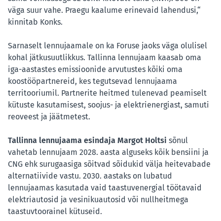
väga suur vahe. Praegu kaalume erinevaid lahendusi,“
kinnitab Konks.
Sarnaselt lennujaamale on ka Foruse jaoks väga olulisel
kohal jätkusuutlikkus. Tallinna lennujaam kaasab oma
iga-aastastes emissioonide arvutustes kõiki oma
koostööpartnereid, kes tegutsevad lennujaama
territooriumil. Partnerite heitmed tulenevad peamiselt
kütuste kasutamisest, soojus- ja elektrienergiast, samuti
reoveest ja jäätmetest.
Tallinna lennujaama esindaja Margot Holtsi
sõnul
vahetab lennujaam 2028. aasta alguseks kõik bensiini ja
CNG ehk surugaasiga sõitvad sõidukid välja heitevabade
alternatiivide vastu. 2030. aastaks on lubatud
lennujaamas kasutada vaid taastuvenergial töötavaid
elektriautosid ja vesinikuautosid või nullheitmega
taastuvtoorainel kütuseid.