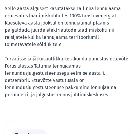
Selle aasta algusest kasutatakse Tallinna lennujaama
erinevates laadimiskohtades 100% taastuvenergiat.
Käesoleva aasta jooksul on lennujaamal plaanis
paigaldada juurde elektriautode laadimiskohti nii
reisijatele kui ka lennujaama territooriumil
toimetavatele sõidukitele
Turvalisse ja jätkusuutlikku keskkonda panustav ettevõte
Forus alustas Tallinna lennujaamas
lennundusjulgestusteenusega eelmise aasta 1.
detsembril. Éttevõtte vastutusala on
lennundusjulgestusteenuse pakkumine lennujaama
perimeetril ja julgestusteenus juhtimiskeskuses.