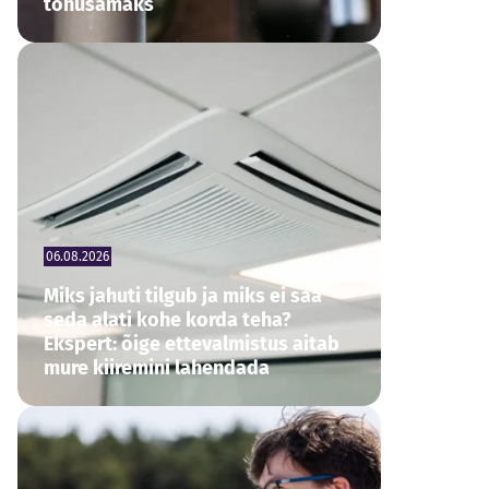
tõhusamaks
06.08.2026
Miks jahuti tilgub ja miks ei saa
seda alati kohe korda teha?
Ekspert: õige ettevalmistus aitab
mure kiiremini lahendada