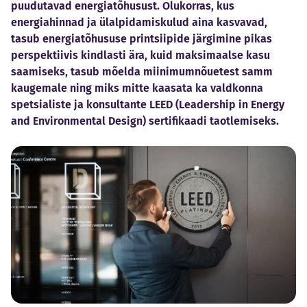
puudutavad energiatõhusust. Olukorras, kus
energiahinnad ja ülalpidamiskulud aina kasvavad,
tasub energiatõhususe printsiipide järgimine pikas
perspektiivis kindlasti ära, kuid maksimaalse kasu
saamiseks, tasub mõelda miinimumnõuetest samm
kaugemale ning miks mitte kaasata ka valdkonna
spetsialiste ja konsultante LEED (Leadership in Energy
and Environmental Design) sertifikaadi taotlemiseks.