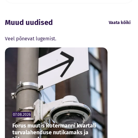
Muud uudised
Vaata kõiki
Veel põnevat lugemist.
07.08.2026
Forus muutis Rotermanni kvartali
turvalahenduse nutikamaks ja