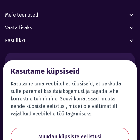
Meie teenused
Vaata lisaks
Kasulikku
Häired ja avariid:
Kasutame küpsiseid
Forus juhtimiskeskus 24/7
+372 619 1899
Klienditeenindus:
Iseteenindus
Kasutame oma veebilehel küpsiseid, et pakkuda
sulle paremat kasutajakogemust ja tagada lehe
+372 619 1999
Sisene iseteenindusse
korrektne toimimine. Soovi korral saad muuta
klienditeenindus@forus.ee
nende küpsiste eelistusi, mis ei ole vältimatult
Üldkontakt:
Vihjeliin:
vajalikud veebilehe töö tagamiseks.
+372 619 1980
Saada vihje
forus@forus.ee
Muudan küpsiste eelistusi