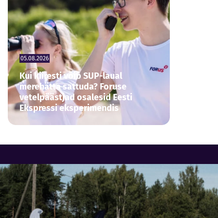
05.08.2026
Kui kiiresti võib SUP-laual
merehätta sattuda? Foruse
vetelpäästjad osalesid Eesti
Ekspressi eksperimendis