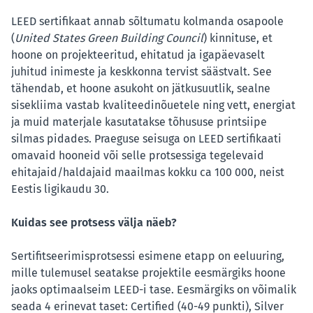
LEED sertifikaat annab sõltumatu kolmanda osapoole
(
United States Green Building Council
) kinnituse, et
hoone on projekteeritud, ehitatud ja igapäevaselt
juhitud inimeste ja keskkonna tervist säästvalt. See
tähendab, et hoone asukoht on jätkusuutlik, sealne
sisekliima vastab kvaliteedinõuetele ning vett, energiat
ja muid materjale kasutatakse tõhususe printsiipe
silmas pidades. Praeguse seisuga on LEED sertifikaati
omavaid hooneid või selle protsessiga tegelevaid
ehitajaid/haldajaid maailmas kokku ca 100 000, neist
Eestis ligikaudu 30.
Kuidas see protsess välja näeb?
Sertifitseerimisprotsessi esimene etapp on eeluuring,
mille tulemusel seatakse projektile eesmärgiks hoone
jaoks optimaalseim LEED-i tase. Eesmärgiks on võimalik
seada 4 erinevat taset: Certified (40-49 punkti), Silver