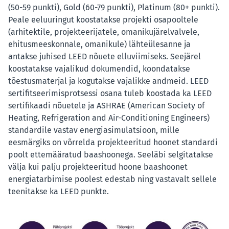
(50-59 punkti), Gold (60-79 punkti), Platinum (80+ punkti).
Peale eeluuringut koostatakse projekti osapooltele
(arhitektile, projekteerijatele, omanikujärelvalvele,
ehitusmeeskonnale, omanikule) lähteülesanne ja
antakse juhised LEED nõuete elluviimiseks. Seejärel
koostatakse vajalikud dokumendid, koondatakse
tõestusmaterjal ja kogutakse vajalikke andmeid. LEED
sertifitseerimisprotsessi osana tuleb koostada ka LEED
sertifikaadi nõuetele ja ASHRAE (American Society of
Heating, Refrigeration and Air-Conditioning Engineers)
standardile vastav energiasimulatsioon, mille
eesmärgiks on võrrelda projekteeritud hoonet standardi
poolt ettemääratud baashoonega. Seeläbi selgitatakse
välja kui palju projekteeritud hoone baashoonet
energiatarbimise poolest edestab ning vastavalt sellele
teenitakse ka LEED punkte.