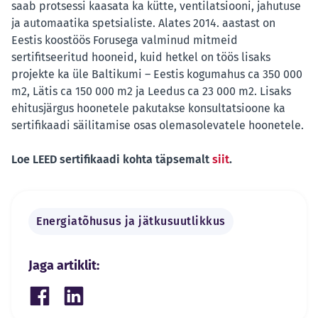
saab protsessi kaasata ka kütte, ventilatsiooni, jahutuse
ja automaatika spetsialiste. Alates 2014. aastast on
Eestis koostöös Forusega valminud mitmeid
sertifitseeritud hooneid, kuid hetkel on töös lisaks
projekte ka üle Baltikumi – Eestis kogumahus ca 350 000
m2, Lätis ca 150 000 m2 ja Leedus ca 23 000 m2. Lisaks
ehitusjärgus hoonetele pakutakse konsultatsioone ka
sertifikaadi säilitamise osas olemasolevatele hoonetele.
Loe LEED sertifikaadi kohta täpsemalt
siit
.
Energiatõhusus ja jätkusuutlikkus
Jaga artiklit:
Share on Facebook
Share on LinkedIn