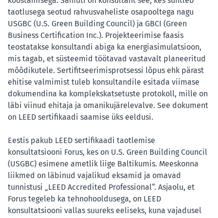
koostamisega. Samuti on konsultant see, kes suhtleb
taotlusega seotud rahvusvaheliste osapooltega nagu
USGBC (U.S. Green Building Council) ja GBCI (Green
Business Certification Inc.). Projekteerimise faasis
teostatakse konsultandi abiga ka energiasimulatsioon,
mis tagab, et süsteemid töötavad vastavalt planeeritud
mõõdikutele. Sertifitseerimisprotsessi lõpus ehk pärast
ehitise valmimist tuleb konsultandile esitada viimase
dokumendina ka komplekskatsetuste protokoll, mille on
läbi viinud ehitaja ja omanikujärelevalve. See dokument
on LEED sertifikaadi saamise üks eeldusi.
Eestis pakub LEED sertifikaadi taotlemise
konsultatsiooni Forus, kes on U.S. Green Building Council
(USGBC) esimene ametlik liige Baltikumis. Meeskonna
liikmed on läbinud vajalikud eksamid ja omavad
tunnistusi „LEED Accredited Professional“. Asjaolu, et
Forus tegeleb ka tehnohooldusega, on LEED
konsultatsiooni vallas suureks eeliseks, kuna vajadusel