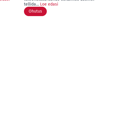
tellida…
Loe edasi
Ohutus