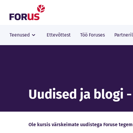
Forus
Teenused
Ettevõttest
Töö Foruses
Partneri
Uudised ja blogi 
Ole kursis värskeimate uudistega Foruse tegemi