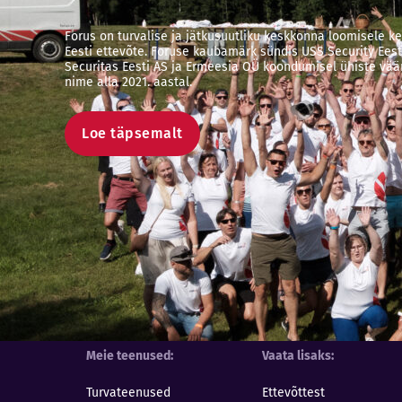
Forus on turvalise ja jätkusuutliku keskkonna loomisele 
Eesti ettevõte. Foruse kaubamärk sündis USS Security Eest
Securitas Eesti AS ja Ermeesia OÜ koondumisel ühiste väär
nime alla 2021. aastal.
Loe täpsemalt
Meie teenused
Vaata lisaks
Turvateenused
Ettevõttest