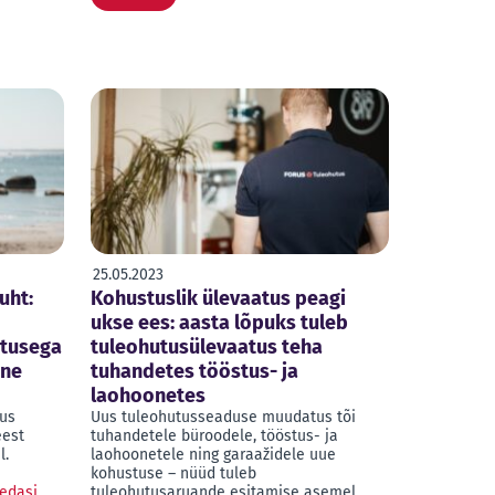
25.05.2023
uht:
Kohustuslik ülevaatus peagi
ukse ees: aasta lõpuks tuleb
stusega
tuleohutusülevaatus teha
ine
tuhandetes tööstus- ja
laohoonetes
rus
Uus tuleohutusseaduse muudatus tõi
eest
tuhandetele büroodele, tööstus- ja
l.
laohoonetele ning garaažidele uue
kohustuse – nüüd tuleb
edasi
tuleohutusaruande esitamise asemel