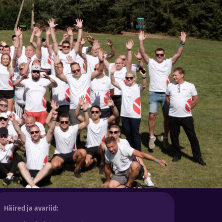
Häired ja avariid: