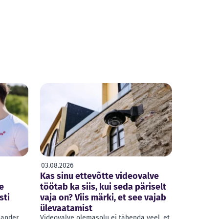
03.08.2026
Kas sinu ettevõtte videovalve
e
töötab ka siis, kui seda päriselt
sti
vaja on? Viis märki, et see vajab
ülevaatamist
Sander
Videovalve olemasolu ei tähenda veel, et