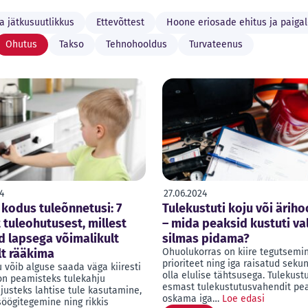
a jätkusuutlikkus
Ettevõttest
Hoone eriosade ehitus ja paiga
Ohutus
Takso
Tehnohooldus
Turvateenus
4
27.06.2024
 kodus tuleõnnetusi: 7
Tulekustuti koju või ärih
 tuleohutusest, millest
– mida peaksid kustuti va
d lapsega võimalikult
silmas pidama?
lt rääkima
Ohuolukorras on kiire tegutsemi
prioriteet ning iga raisatud seku
 võib alguse saada väga kiiresti
olla elulise tähtsusega. Tulekustu
on peamisteks tulekahju
esmast tulekustutusvahendit pe
justeks lahtise tule kasutamine,
oskama iga…
Loe edasi
söögitegemine ning rikkis