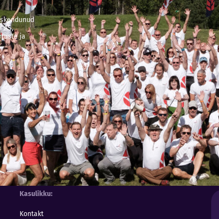
keskendunud
i AS,
tuste ja
Kasulikku
Kontakt