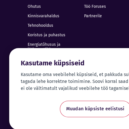
Ohutus
Töö Foruses
Kinnisvarahaldus
Partnerile
Tehnohooldus
Koristus ja puhastus
Energiatõhusus ja
jätkusuutlikkus
Hoone eriosade ehitus ja
Kasutame küpsiseid
paigaldus
Äripindade renoveerimine
Kasutame oma veebilehel küpsiseid, et pakkuda su
tagada lehe korrektne toimimine. Soovi korral saad
Takso
ei ole vältimatult vajalikud veebilehe töö tagamise
Liikluskorraldus
Elektriauto laadimine
Muudan küpsiste eelistusi
Kõnekeskuse teenus