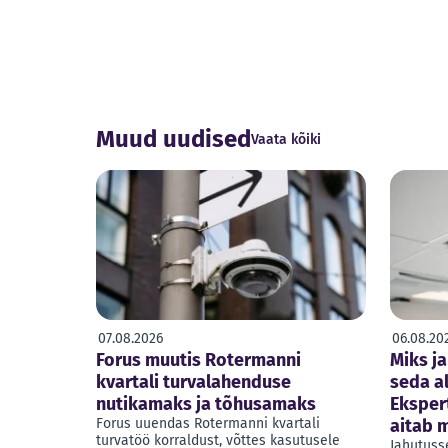
Muud uudised
Vaata kõiki
07.08.2026
06.08.20
Forus muutis Rotermanni
Miks ja
kvartali turvalahenduse
seda a
nutikamaks ja tõhusamaks
Eksper
Forus uuendas Rotermanni kvartali
aitab 
turvatöö korraldust, võttes kasutusele
Jahutuss