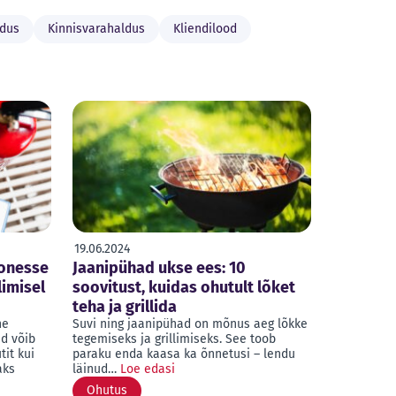
ldus
Kinnisvarahaldus
Kliendilood
19.06.2024
oonesse
Jaanipühad ukse ees: 10
limisel
soovitust, kuidas ohutult lõket
teha ja grillida
ne
Suvi ning jaanipühad on mõnus aeg lõkke
nd võib
tegemiseks ja grillimiseks. See toob
tit kui
paraku enda kaasa ka õnnetusi – lendu
aks
läinud…
Loe edasi
Ohutus