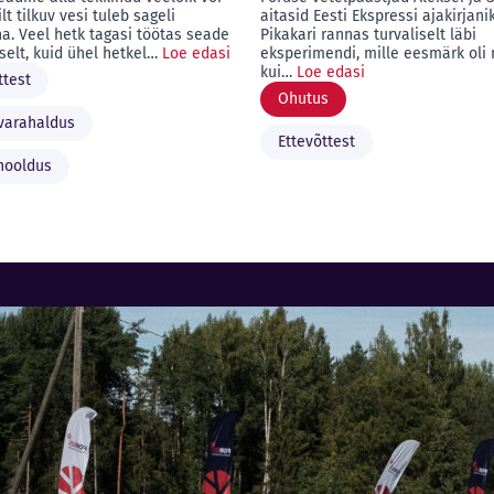
lt tilkuv vesi tuleb sageli
aitasid Eesti Ekspressi ajakirjanik
na. Veel hetk tagasi töötas seade
Pikakari rannas turvaliselt läbi
selt, kuid ühel hetkel…
Loe edasi
eksperimendi, mille eesmärk oli 
kui…
Loe edasi
ttest
Ohutus
varahaldus
Ettevõttest
hooldus