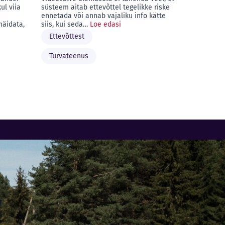
ul viia
süsteem aitab ettevõttel tegelikke riske
ennetada või annab vajaliku info kätte
näidata,
siis, kui seda…
Loe edasi
Ettevõttest
Turvateenus