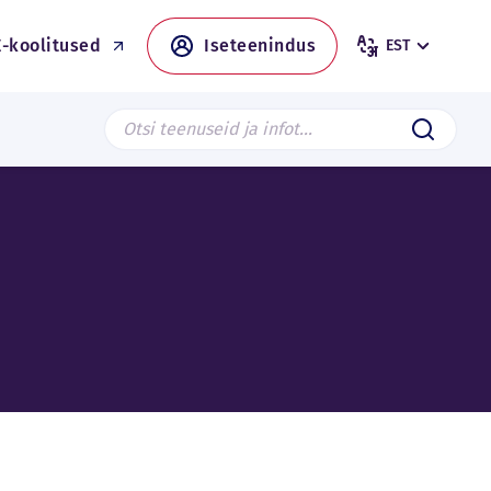
E-koolitused
Iseteenindus
EST
Search from page
Saada