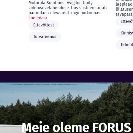
Motorola Solutionsi Avigilon Unity
laeplaadi
videovalvelahenduse. Uus süsteem aitab
üllatuse
parandada ülevaadet kogu piirkonnas…
tavapära
Loe edasi
Ettevõ
Ettevõttest
Kinnis
Turvateenus
Tehno
Meie oleme FORUS