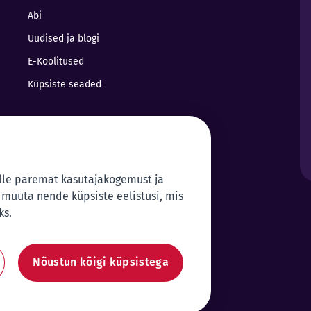
Abi
Uudised ja blogi
E-Koolitused
Küpsiste seaded
lle paremat kasutajakogemust ja
 muuta nende küpsiste eelistusi, mis
ks.
Nõustun kõigi küpsistega