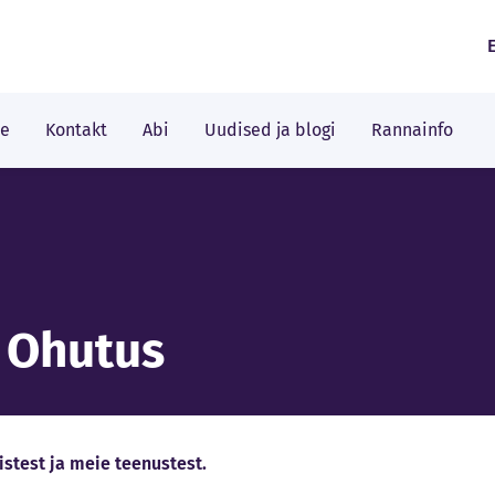
le
Kontakt
Abi
Uudised ja blogi
Rannainfo
- Ohutus
stest ja meie teenustest.