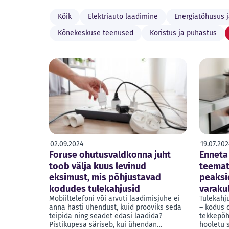
Kõik
Elektriauto laadimine
Energiatõhusus j
Kõnekeskuse teenused
Koristus ja puhastus
02.09.2024
19.07.202
Foruse ohutusvaldkonna juht
Enneta
toob välja kuus levinud
teemat
eksimust, mis põhjustavad
peaksi
kodudes tulekahjusid
varaku
Mobiiltelefoni või arvuti laadimisjuhe ei
Tulekahju
anna hästi ühendust, kuid prooviks seda
– kodus 
teipida ning seadet edasi laadida?
tekkepõh
Pistikupesa säriseb, kui ühendan…
hooletu 