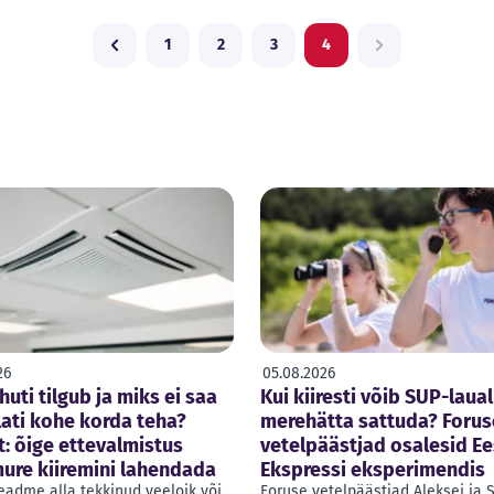
1
2
3
4
Previous
Next
26
05.08.2026
huti tilgub ja miks ei saa
Kui kiiresti võib SUP-laual
lati kohe korda teha?
merehätta sattuda? Forus
t: õige ettevalmistus
vetelpäästjad osalesid Ee
mure kiiremini lahendada
Ekspressi eksperimendis
eadme alla tekkinud veeloik või
Foruse vetelpäästjad Aleksei ja 