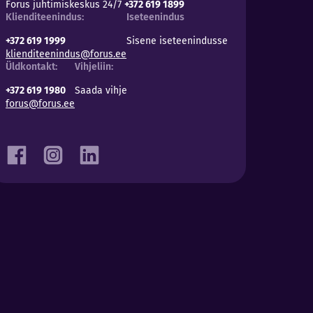
Forus juhtimiskeskus 24/7
+372 619 1899
Klienditeenindus:
Iseteenindus
+372 619 1999
Sisene iseteenindusse
klienditeenindus@forus.ee
Üldkontakt:
Vihjeliin:
+372 619 1980
Saada vihje
forus@forus.ee
Facebook
Instagram
LinkedIn