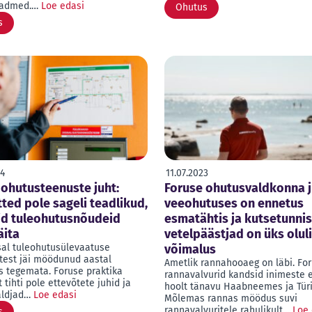
seadmed.…
Loe edasi
Ohutus
s
24
11.07.2023
 ohutusteenuste juht:
Foruse ohutusvaldkonna j
ted pole sageli teadlikud,
veeohutuses on ennetus
eid tuleohutusnõudeid
esmatähtis ja kutsetunni
äita
vetelpäästjad on üks olul
sal tuleohutusülevaatuse
võimalus
test jäi möödunud aastal
Ametlik rannahooaeg on läbi. Fo
s tegemata. Foruse praktika
rannavalvurid kandsid inimeste 
t tihti pole ettevõtete juhid ja
hoolt tänavu Haabneemes ja Türi
aldjad…
Loe edasi
Mõlemas rannas möödus suvi
rannavalvuritele rahulikult…
Loe 
s