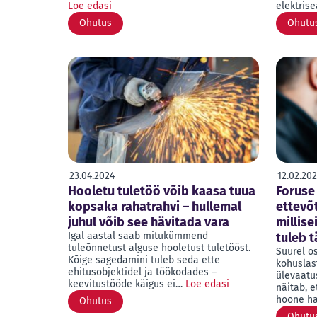
Loe edasi
elektri
Ohutus
Ohutu
23.04.2024
12.02.20
Hooletu tuletöö võib kaasa tuua
Foruse
kopsaka rahatrahvi – hullemal
ettevõt
juhul võib see hävitada vara
millis
Igal aastal saab mitukümmend
tuleb t
tuleõnnetust alguse hooletust tuletööst.
Suurel o
Kõige sagedamini tuleb seda ette
kohuslas
ehitusobjektidel ja töökodades –
ülevaatu
keevitustööde käigus ei…
Loe edasi
näitab, e
hoone h
Ohutus
Ohutu