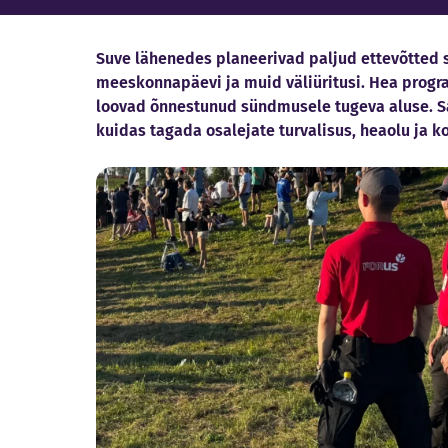
Suve lähenedes planeerivad paljud ettevõtted s
meeskonnapäevi ja muid väliüritusi. Hea progr
loovad õnnestunud sündmusele tugeva aluse. Sa
kuidas tagada osalejate turvalisus, heaolu ja ko