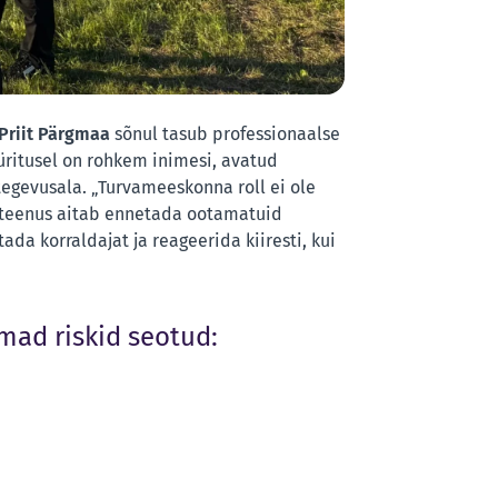
Priit Pärgmaa
sõnul tasub professionaalse
ritusel on rohkem inimesi, avatud
tegevusala. „Turvameeskonna roll ei ole
vateenus aitab ennetada ootamatuid
ada korraldajat ja reageerida kiiresti, kui
mad riskid seotud: