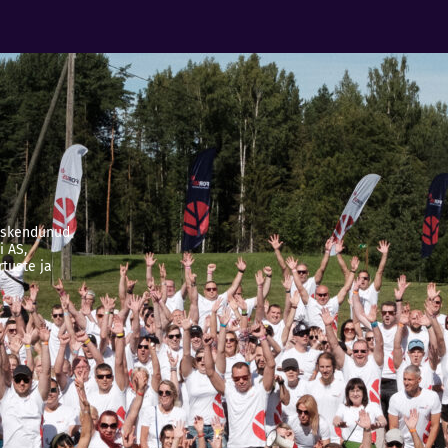
keskendunud
i AS,
tuste ja