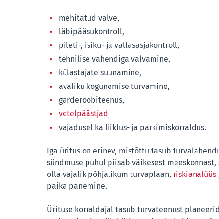
mehitatud valve,
läbipääsukontroll,
pileti-, isiku- ja vallasasjakontroll,
tehnilise vahendiga valvamine,
külastajate suunamine,
avaliku kogunemise turvamine,
garderoobiteenus,
vetelpäästjad
,
vajadusel ka liiklus- ja parkimiskorraldus.
Iga üritus on erinev, mistõttu tasub turvalahend
sündmuse puhul piisab väikesest meeskonnast, s
olla vajalik põhjalikum turvaplaan,
riskianalüüs
paika panemine.
Ürituse korraldajal tasub turvateenust planeerid