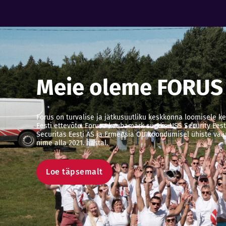
Meie oleme FORUS
Forus on turvalise ja jätkusuutliku keskkonna loomisele 
Eesti ettevõte. Foruse kaubamärk sündis USS Security Eest
Securitas Eesti AS ja Ermeesia OÜ koondumisel ühiste väär
nime alla 2021. aastal.
Loe täpsemalt