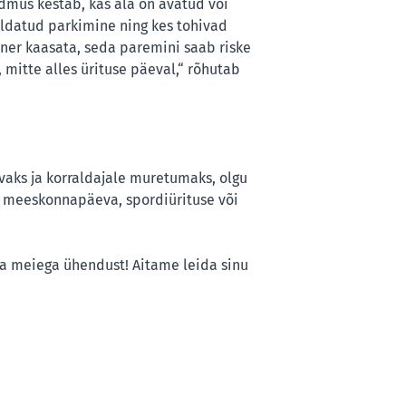
ndmus kestab, kas ala on avatud või
raldatud parkimine ning kes tohivad
ner kaasata, seda paremini saab riske
 mitte alles ürituse päeval,“ rõhutab
uvaks ja korraldajale muretumaks, olgu
, meeskonnapäeva, spordiürituse või
ta meiega ühendust! Aitame leida sinu