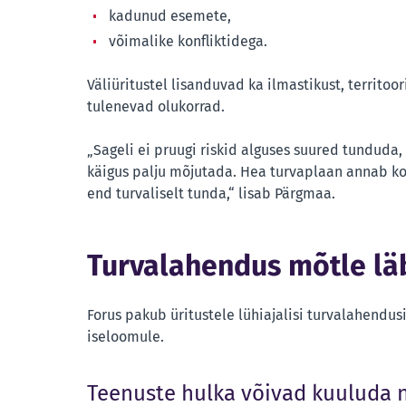
kadunud esemete,
võimalike konfliktidega.
Väliüritustel lisanduvad ka ilmastikust, territoo
tulenevad olukorrad.
„Sageli ei pruugi riskid alguses suured tunduda,
käigus palju mõjutada. Hea turvaplaan annab kor
end turvaliselt tunda,“ lisab Pärgmaa.
Turvalahendus mõtle läb
Forus pakub üritustele lühiajalisi turvalahendus
iseloomule.
Teenuste hulka võivad kuuluda n