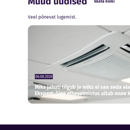
Muud uudised
Vaata kõiki
Veel põnevat lugemist.
06.08.2026
Miks jahuti tilgub ja miks ei saa seda al
Ekspert: õige ettevalmistus aitab mure 