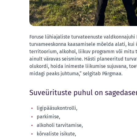
Foruse lühiajaliste turvateenuste valdkonnajuhi
turvameeskonna kaasamisele mõelda alati, kui ü
territoorium, alkohol, liikuv programm või mitu 
ainult väravas seismine. Hästi planeeritud tur
olukordi, hoida inimeste liikumise sujuvana, toet
midagi peaks juhtuma,“ selgitab Pärgmaa.
Suveürituste puhul on sagedase
ligipääsukontrolli,
parkimise,
alkoholi tarvitamise,
kõrvaliste isikute,