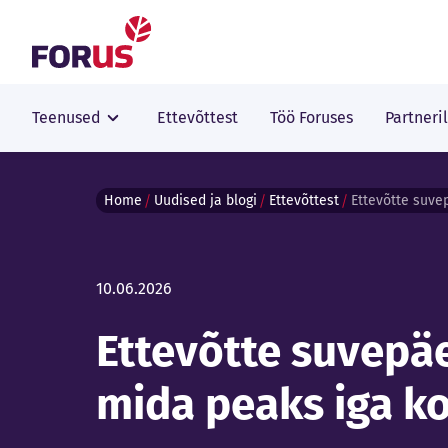
Forus
Teenused
Ettevõttest
Töö Foruses
Partneri
Home
Uudised ja blogi
Ettevõttest
10.06.2026
Ettevõtte suvepä
mida peaks iga k