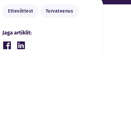
Ettevõttest
Turvateenus
Jaga artiklit:
Share on Facebook
Share on LinkedIn