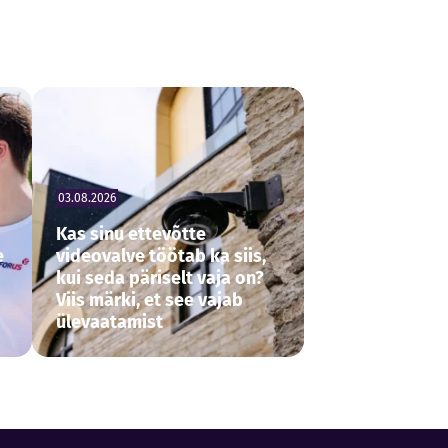
03.08.2026
Kas sinu ettevõtte
e
videovalve töötab ka siis,
kui seda päriselt vaja on?
Viis märki, et see vajab
ülevaatamist