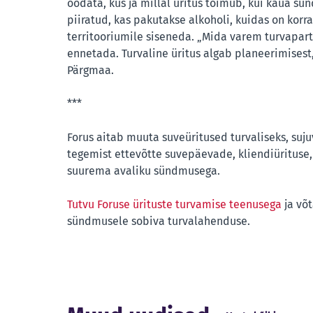
oodata, kus ja millal üritus toimub, kui kaua sü
piiratud, kas pakutakse alkoholi, kuidas on kor
territooriumile siseneda. „Mida varem turvapart
ennetada. Turvaline üritus algab planeerimisest,
Pärgmaa.
***
Forus aitab muuta suveüritused turvaliseks, suj
tegemist ettevõtte suvepäevade, kliendiürituse
suurema avaliku sündmusega.
Tutvu Foruse ürituste turvamise teenusega
ja võ
sündmusele sobiva turvalahenduse.