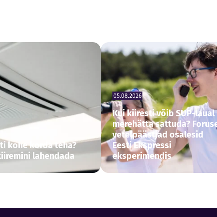
05.08.2026
Kui kiiresti võib SUP-laual
merehätta sattuda? Forus
vetelpäästjad osalesid
ati kohe korda teha?
Eesti Ekspressi
kiiremini lahendada
eksperimendis