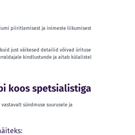
riumi piiritlemisest ja inimeste liikumisest
 kuid just väikesed detailid võivad ürituse
raldajale kindlustunde ja aitab külalistel
i koos spetsialistiga
i vastavalt sündmuse suurusele ja
äiteks: