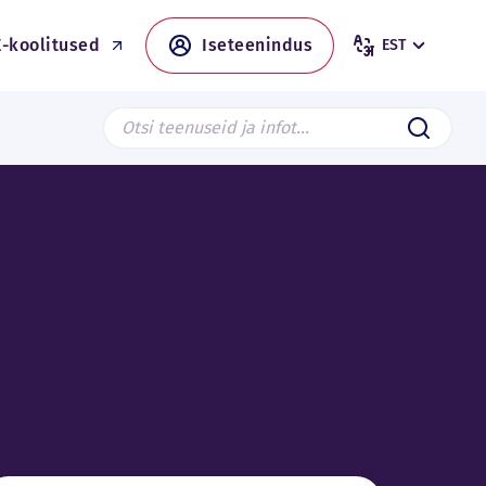
E-koolitused
Iseteenindus
EST
Search from page
Saada