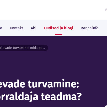
le
Kontakt
Abi
Uudised ja blogi
Rannainfo
Ettevõtte suvepäevade turvamine: mida peaks iga korraldaja teadma?
evade turvamine:
orraldaja teadma?