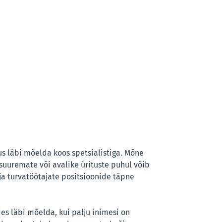
us läbi mõelda koos spetsialistiga. Mõne
uuremate või avalike ürituste puhul võib
ja turvatöötajate positsioonide täpne
es läbi mõelda, kui palju inimesi on