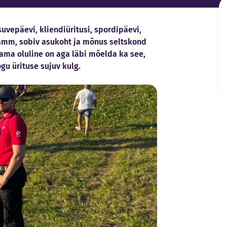
uvepäevi, kliendiüritusi, spordipäevi,
amm, sobiv asukoht ja mõnus seltskond
ma oluline on aga läbi mõelda ka see,
gu ürituse sujuv kulg.