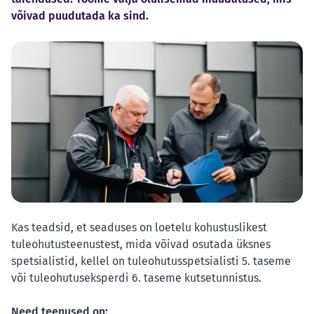
võivad puudutada ka sind.
Kas teadsid, et seaduses on loetelu kohustuslikest
tuleohutusteenustest, mida võivad osutada üksnes
spetsialistid, kellel on tuleohutusspetsialisti 5. taseme
või tuleohutuseksperdi 6. taseme kutsetunnistus.
Need teenused on: