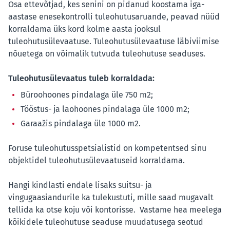
Osa ettevõtjad, kes senini on pidanud koostama iga-
aastase enesekontrolli tuleohutusaruande, peavad nüüd
korraldama üks kord kolme aasta jooksul
tuleohutusülevaatuse. Tuleohutusülevaatuse läbiviimise
nõuetega on võimalik tutvuda tuleohutuse seaduses.
Tuleohutusülevaatus tuleb korraldada:
Büroohoones pindalaga üle 750 m2;
Tööstus- ja laohoones pindalaga üle 1000 m2;
Garaažis pindalaga üle 1000 m2.
Foruse tuleohutusspetsialistid on kompetentsed sinu
objektidel tuleohutusülevaatuseid korraldama.
Hangi kindlasti endale lisaks suitsu- ja
vingugaasiandurile ka tulekustuti, mille saad mugavalt
tellida ka otse koju või kontorisse. Vastame hea meelega
kõikidele tuleohutuse seaduse muudatusega seotud