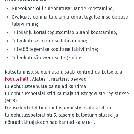
Enesekontrolli tuleohutusaruande koostamine;
Evakuatsiooni ja tulekahju korral tegutsemise õppuse
läbiviimine;
Tulekahju korral tegutsemise plaani koostamine;
Tuleohutuse koolituse läbiviimine;
Tuletöö tegemise koolituse läbiviimine;
Tuleohutusülevaatuse tegemine.
Kutsetunnistuse olemasolu saab kontrollida kutsekoja
kodulehelt
. Alates 1. märtsist peavad
tuleohutusteenuste osutajad kandma
tuleohutusspetsialistid ka majandustegevuste registrisse
(MTR).
Foruse kõikidel tuleohutusteenuste osutajatel on
tuleohutusspetsialisti 5. taseme kutsetunnistused ja
nõutud tähtajaks on nad kantud ka MTR-i.