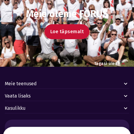
Meie oleme FORUS
Loe täpsemalt
Tagasi üles
Meie teenused
Vaata lisaks
Kasulikku
Häired ja avariid: