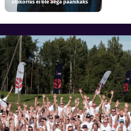
olukorras ei ole aega paanikaks