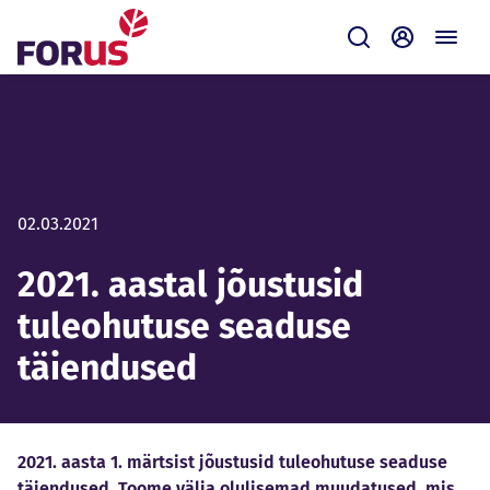
Forus
Saada
Iseteenin
02.03.2021
2021. aastal jõustusid
tuleohutuse seaduse
täiendused
2021. aasta 1. märtsist jõustusid tuleohutuse seaduse
täiendused. Toome välja olulisemad muudatused, mis