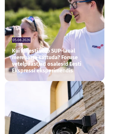
05.08.2026
Kui kiiresti võib SUP-laual
merehätta sattuda? Foruse
vetelpäästjad osalesid Eesti
Ekspressi eksperimendis