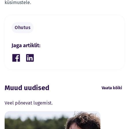
küsimustele.
Ohutus
Jaga artiklit:
Share on Facebook
Share on LinkedIn
Muud uudised
Vaata kõiki
Veel põnevat lugemist.