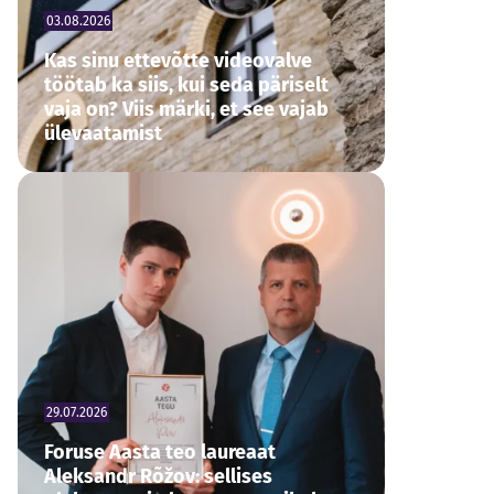
03.08.2026
Kas sinu ettevõtte videovalve
töötab ka siis, kui seda päriselt
vaja on? Viis märki, et see vajab
ülevaatamist
29.07.2026
Foruse Aasta teo laureaat
Aleksandr Rõžov: sellises