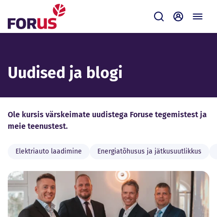
Forus
Saada
Iseteenin
Uudised ja blogi
Ole kursis värskeimate uudistega Foruse tegemistest ja
meie teenustest.
Elektriauto laadimine
Energiatõhusus ja jätkusuutlikkus