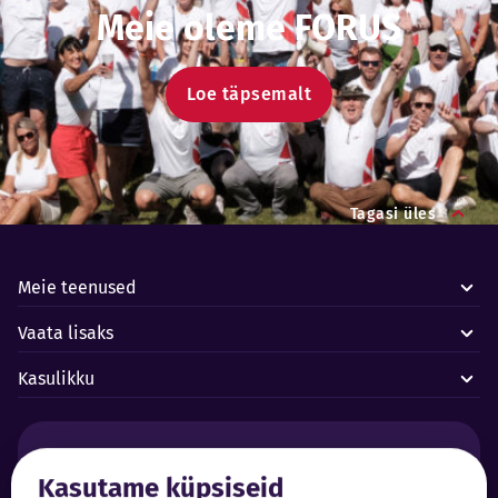
Meie oleme FORUS
Loe täpsemalt
Tagasi üles
Meie teenused
Vaata lisaks
Kasulikku
Häired ja avariid:
Kasutame küpsiseid