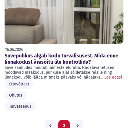
16.06.2026
Suvepuhkus algab kodu turvalisusest. Mida enne
linnakodust ärasõitu üle kontrollida?
Suve saabudes muutub inimeste elurütm. Nädalavahetused
mööduvad maakodus, puhkuse ajal sõidetakse reisile ning
linnakodu võib jääda mitmeks päevaks või nädalaks…
Loe edasi
Ettevõttest
Ohutus
Turvateenus
2