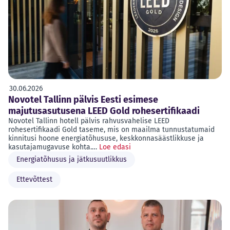
30.06.2026
Novotel Tallinn pälvis Eesti esimese
majutusasutusena LEED Gold rohesertifikaadi
Novotel Tallinn hotell pälvis rahvusvahelise LEED
rohesertifikaadi Gold taseme, mis on maailma tunnustatumaid
kinnitusi hoone energiatõhususe, keskkonnasäästlikkuse ja
kasutajamugavuse kohta.…
Loe edasi
Energiatõhusus ja jätkusuutlikkus
Ettevõttest