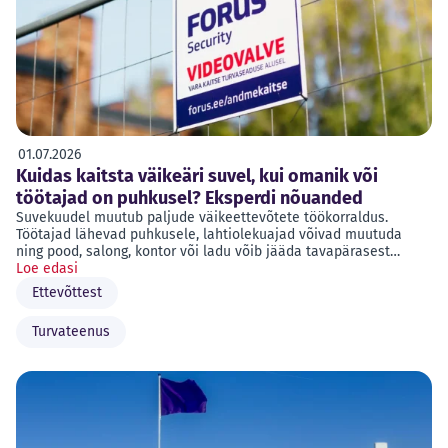
01.07.2026
Kuidas kaitsta väikeäri suvel, kui omanik või
töötajad on puhkusel? Eksperdi nõuanded
Suvekuudel muutub paljude väikeettevõtete töökorraldus.
Töötajad lähevad puhkusele, lahtiolekuajad võivad muutuda
ning pood, salong, kontor või ladu võib jääda tavapärasest…
Loe edasi
Ettevõttest
Turvateenus