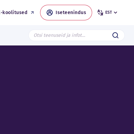
E-koolitused
Iseteenindus
EST
Search from page
Saada