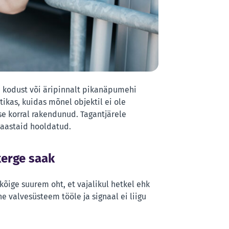
b kodust või äripinnalt pikanäpumehi
kas, kuidas mõnel objektil ei ole
e korral rakendunud. Tagantjärele
 aastaid hooldatud.
kerge saak
õige suurem oht, et vajalikul hetkel ehk
e valvesüsteem tööle ja signaal ei liigu