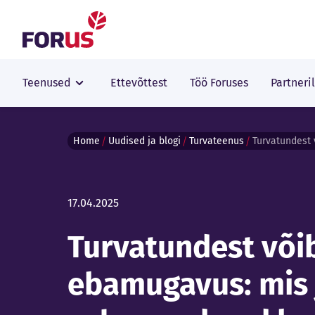
Forus
Teenused
Ettevõttest
Töö Foruses
Partneri
Home
Uudised ja blogi
Turvateenus
17.04.2025
Turvatundest võib
ebamugavus: mis j