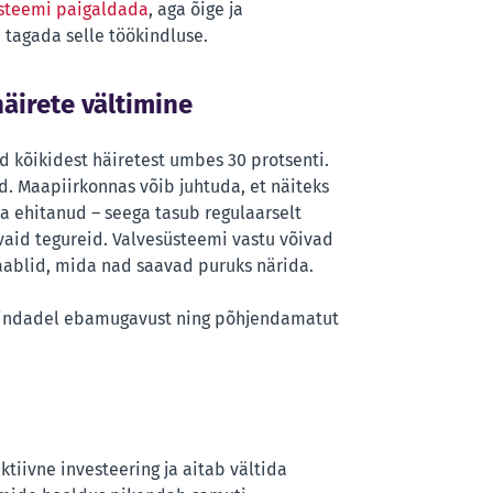
üsteemi paigaldada
, aga õige ja
tagada selle töökindluse.
äirete vältimine
 kõikidest häiretest umbes 30 protsenti.
. Maapiirkonnas võib juhtuda, et näiteks
 ehitanud – seega tasub regulaarselt
vaid tegureid. Valvesüsteemi vastu võivad
kaablid, mida nad saavad puruks närida.
ripindadel ebamugavust ning põhjendamatut
iivne investeering ja aitab vältida