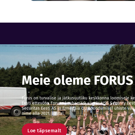
Meie oleme FORUS
Forus on turvalise ja jätkusuutliku keskkonna loomisele 
Eesti ettevõte. Foruse kaubamärk sündis USS Security Eest
Securitas Eesti AS ja Ermeesia OÜ koondumisel ühiste väär
nime alla 2021. aastal.
Loe täpsemalt