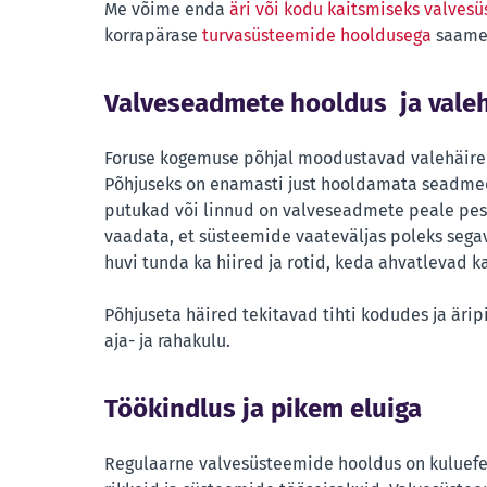
Me võime enda
äri või kodu kaitsmiseks valves
korrapärase
turvasüsteemide hooldusega
saame 
Valveseadmete hooldus ja valeh
Foruse kogemuse põhjal moodustavad valehäired
Põhjuseks on enamasti just hooldamata seadmed
putukad või linnud on valveseadmete peale pesa
vaadata, et süsteemide vaateväljas poleks sega
huvi tunda ka hiired ja rotid, keda ahvatlevad 
Põhjuseta häired tekitavad tihti kodudes ja ä
aja- ja rahakulu.
Töökindlus ja pikem eluiga
Regulaarne valvesüsteemide hooldus on kuluefekt