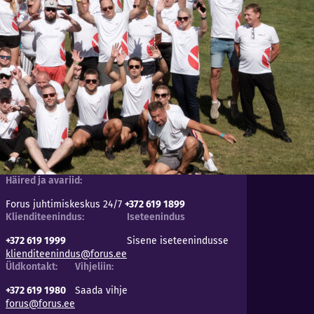
Häired ja avariid:
Forus juhtimiskeskus 24/7
+372 619 1899
Klienditeenindus:
Iseteenindus
+372 619 1999
Sisene iseteenindusse
klienditeenindus@forus.ee
Üldkontakt:
Vihjeliin:
+372 619 1980
Saada vihje
forus@forus.ee