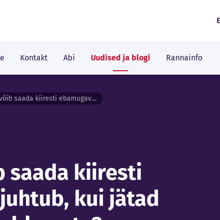
le
Kontakt
Abi
Uudised ja blogi
Rannainfo
Turvatundest võib saada kiiresti ebamugavus: mis juhtub, kui jätad valveseadmed hooldamata?
 saada kiiresti
uhtub, kui jätad