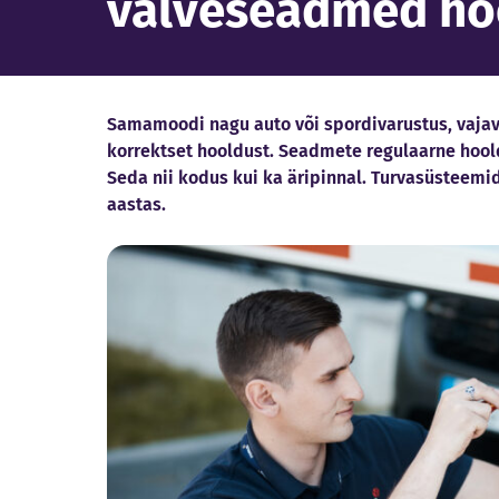
valveseadmed ho
Samamoodi nagu auto või spordivarustus, vaja
korrektset hooldust. Seadmete regulaarne hool
Seda nii kodus kui ka äripinnal. Turvasüsteemi
aastas.