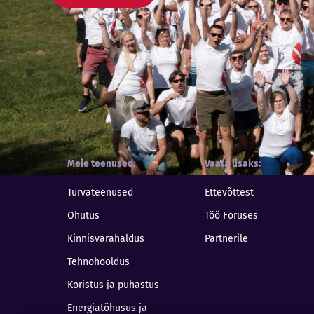
Meie teenused
Vaata lisaks
Turvateenused
Ettevõttest
Ohutus
Töö Foruses
Kinnisvarahaldus
Partnerile
Tehnohooldus
Koristus ja puhastus
Energiatõhusus ja