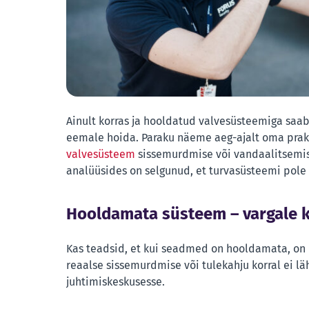
Ainult korras ja hooldatud valvesüsteemiga saa
eemale hoida. Paraku näeme aeg-ajalt oma prakti
valvesüsteem
sissemurdmise või vandaalitsemis
analüüsides on selgunud, et turvasüsteemi pole
Hooldamata süsteem – vargale 
Kas teadsid, et kui seadmed on hooldamata, on k
reaalse sissemurdmise või tulekahju korral ei läh
juhtimiskeskusesse.