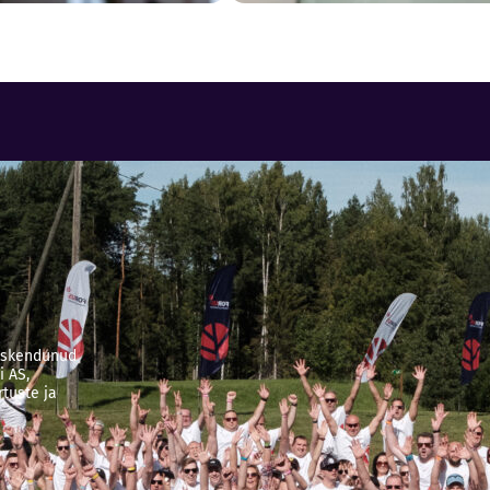
keskendunud
i AS,
tuste ja