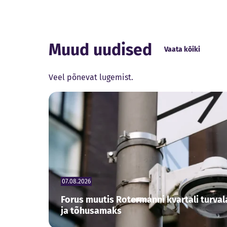
Muud uudised
Vaata kõiki
Veel põnevat lugemist.
07.08.2026
Forus muutis Rotermanni kvartali turv
ja tõhusamaks