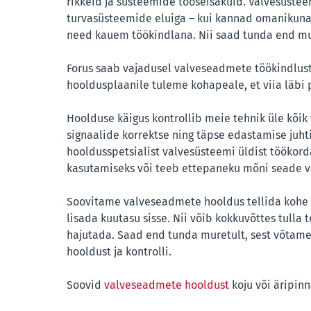
rikkeid ja süsteemide tööseisakuid. Valvesüst
turvasüsteemide eluiga – kui kannad omanikuna 
need kauem töökindlana. Nii saad tunda end mure
Forus saab vajadusel valveseadmete töökindlust 
hooldusplaanile tuleme kohapeale, et viia läbi 
Hoolduse käigus kontrollib meie tehnik üle kõik
signaalide korrektse ning täpse edastamise juht
hooldusspetsialist valvesüsteemi üldist töökord
kasutamiseks või teeb ettepaneku mõni seade v
Soovitame valveseadmete hooldus tellida kohe 
lisada kuutasu sisse. Nii võib kokkuvõttes tull
hajutada. Saad end tunda muretult, sest võtam
hooldust ja kontrolli.
Soovid
valveseadmete hooldust
koju või äripin