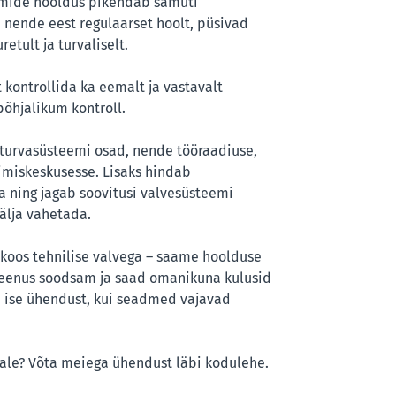
eemide hooldus pikendab samuti
nende eest regulaarset hoolt, püsivad
tult ja turvaliselt.
kontrollida ka eemalt ja vastavalt
põhjalikum kontroll.
 turvasüsteemi osad, nende tööraadiuse,
imiskeskusesse. Lisaks hindab
a ning jagab soovitusi valvesüsteemi
älja vahetada.
koos tehnilise valvega – saame hoolduse
a teenus soodsam ja saad omanikuna kulusid
e ise ühendust, kui seadmed vajavad
nale? Võta meiega ühendust läbi kodulehe.