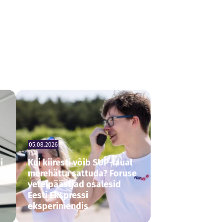
05.08.2026
i
Kui kiiresti võib SUP-laual
merehätta sattuda? Foruse
vetelpäästjad osalesid
Eesti Ekspressi
eksperimendis