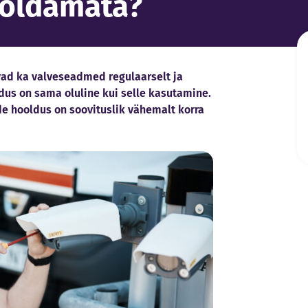
oldamata?
vad ka valveseadmed regulaarselt ja
dus on sama oluline kui selle kasutamine.
de hooldus on soovituslik vähemalt korra