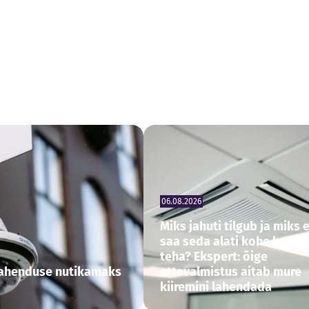
06.08.2026
Miks jahuti tilgub ja miks e
saa seda alati kohe korda
teha? Ekspert: õige
alahenduse nutikamaks
ettevalmistus aitab mure
kiiremini lahendada