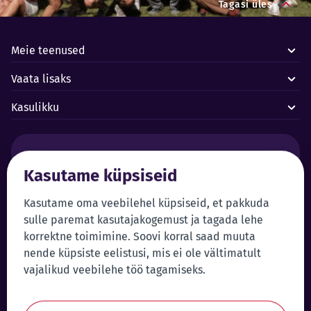
Tagasi üles
Meie teenused
Vaata lisaks
Kasulikku
Häired ja avariid:
Kasutame küpsiseid
Forus juhtimiskeskus 24/7
+372 619 1899
Kasutame oma veebilehel küpsiseid, et pakkuda
Klienditeenindus:
Iseteenindus
sulle paremat kasutajakogemust ja tagada lehe
+372 619 1999
Sisene iseteenindusse
korrektne toimimine. Soovi korral saad muuta
klienditeenindus@forus.ee
nende küpsiste eelistusi, mis ei ole vältimatult
Üldkontakt:
Vihjeliin:
vajalikud veebilehe töö tagamiseks.
+372 619 1980
Saada vihje
forus@forus.ee