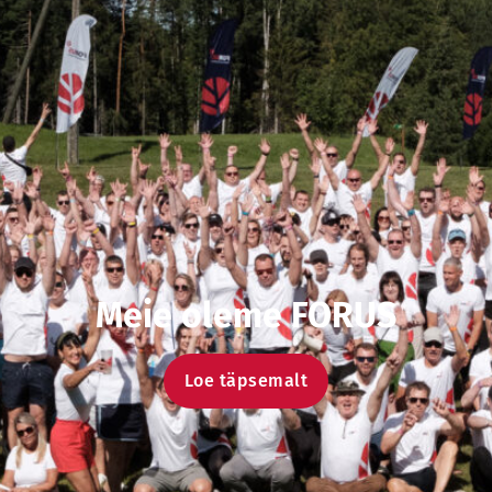
Meie oleme FORUS
Loe täpsemalt