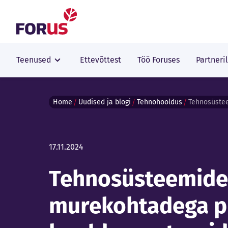
Forus
Teenused
Ettevõttest
Töö Foruses
Partneri
Home
Uudised ja blogi
Tehnohooldus
17.11.2024
Tehnosüsteemide 
murekohtadega p