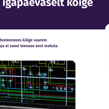
 igapäevaselt kõige
ldusteenuses kõige suurem
ja ei soovi teenuse eest maksta