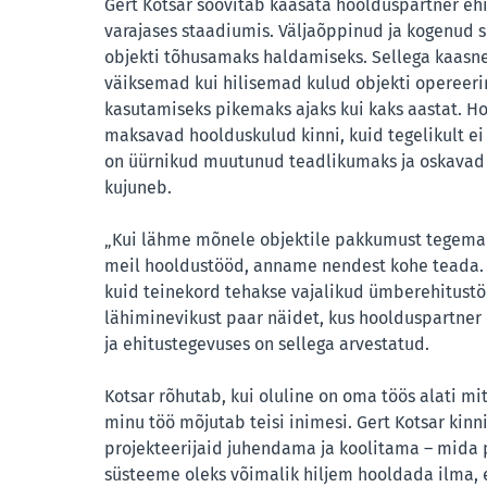
Gert Kotsar soovitab kaasata hoolduspartner ehi
varajases staadiumis. Väljaõppinud ja kogenud s
objekti tõhusamaks haldamiseks. Sellega kaasn
väiksemad kui hilisemad kulud objekti opereeri
kasutamiseks pikemaks ajaks kui kaks aastat. Ho
maksavad hoolduskulud kinni, kuid tegelikult ei 
on üürnikud muutunud teadlikumaks ja oskavad kü
kujuneb.
„Kui lähme mõnele objektile pakkumust tegema
meil hooldustööd, anname nendest kohe teada. 
kuid teinekord tehakse vajalikud ümberehitustö
lähiminevikust paar näidet, kus hoolduspartner 
ja ehitustegevuses on sellega arvestatud.
Kotsar rõhutab, kui oluline on oma töös alati mi
minu töö mõjutab teisi inimesi. Gert Kotsar kinni
projekteerijaid juhendama ja koolitama – mida 
süsteeme oleks võimalik hiljem hooldada ilma, e