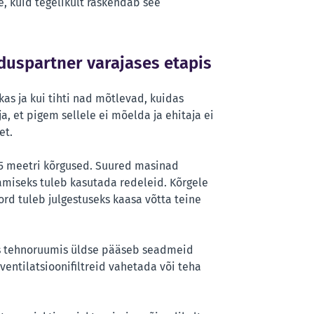
e, kuid tegelikult raskendab see
duspartner varajases etapis
kas ja kui tihti nad mõtlevad, kuidas
, et pigem sellele ei mõelda ja ehitaja ei
et.
-5 meetri kõrgused. Suured masinad
amiseks tuleb kasutada redeleid. Kõrgele
rd tuleb julgestuseks kaasa võtta teine
kas tehnoruumis üldse pääseb seadmeid
ventilatsioonifiltreid vahetada või teha