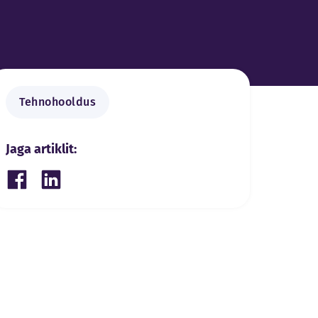
Tehnohooldus
Jaga artiklit:
Share on Facebook
Share on LinkedIn