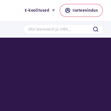
E-koolitused
Iseteenindus
Search from page
Saada