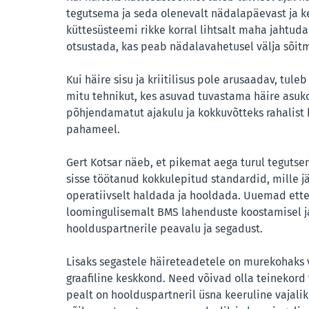
tegutsema ja seda olenevalt nädalapäevast ja ke
küttesüsteemi rikke korral lihtsalt maha jahtuda
otsustada, kas peab nädalavahetusel välja sõitm
Kui häire sisu ja kriitilisus pole arusaadav, tul
mitu tehnikut, kes asuvad tuvastama häire asuk
põhjendamatut ajakulu ja kokkuvõtteks rahalist k
pahameel.
Gert Kotsar näeb, et pikemat aega turul teguts
sisse töötanud kokkulepitud standardid, mille jä
operatiivselt haldada ja hooldada. Uuemad ett
loomingulisemalt BMS lahenduste koostamisel j
hoolduspartnerile peavalu ja segadust.
Lisaks segastele häireteadetele on murekohaks
graafiline keskkond. Need võivad olla teinekord
pealt on hoolduspartneril üsna keeruline vajalik