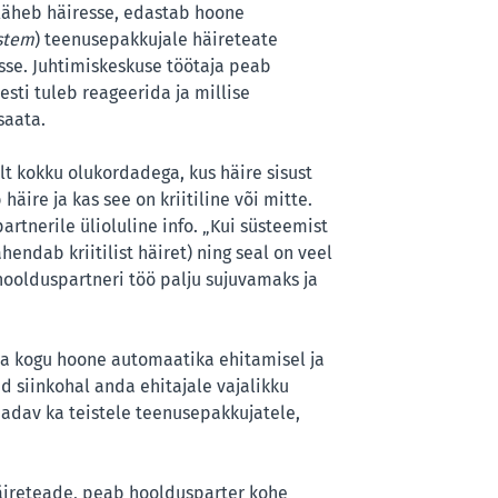
läheb häiresse, edastab hoone
stem
) teenusepakkujale häireteate
sse. Juhtimiskeskuse töötaja peab
resti tuleb reageerida ja millise
saata.
lt kokku olukordadega, kus häire sisust
äire ja kas see on kriitiline või mitte.
rtnerile ülioluline info. „Kui süsteemist
hendab kriitilist häiret) ning seal on veel
hoolduspartneri töö palju sujuvamaks ja
tta kogu hoone automaatika ehitamisel ja
d siinkohal anda ehitajale vajalikku
aadav ka teistele teenusepakkujatele,
 häireteade, peab hooldusparter kohe