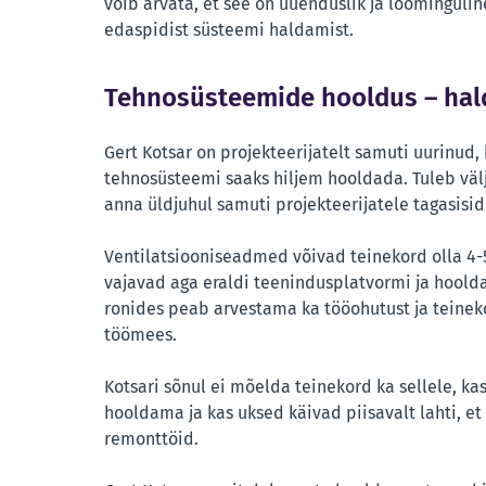
võib arvata, et see on uuenduslik ja loomingulin
edaspidist süsteemi haldamist.
Tehnosüsteemide hooldus – h
al
Gert Kotsar on projekteerijatelt samuti uurinud, 
tehnosüsteemi saaks hiljem hooldada. Tuleb välja
anna üldjuhul samuti projekteerijatele tagasisid
Ventilatsiooniseadmed võivad teinekord olla 4
vajavad aga eraldi teenindusplatvormi ja hoold
ronides peab arvestama ka tööohutust ja teineko
töömees.
Kotsari sõnul ei mõelda teinekord ka sellele, 
hooldama ja kas uksed käivad piisavalt lahti, et 
remonttöid.