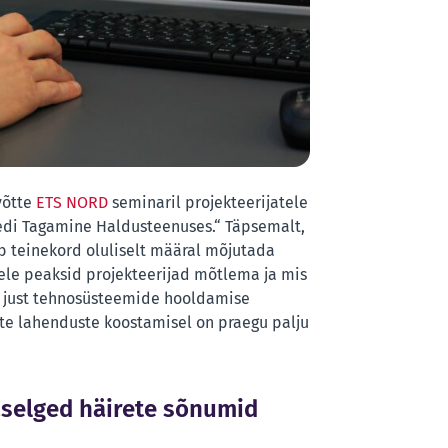
võtte
ETS NORD
seminaril projekteerijatele
edi Tagamine Haldusteenuses.“ Täpsemalt,
 teinekord oluliselt määral mõjutada
lele peaksid projekteerijad mõtlema ja mis
 just tehnosüsteemide hooldamise
ate lahenduste koostamisel on praegu palju
selged häirete sõnumid