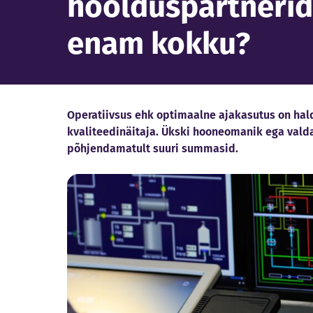
hoolduspartnerid
enam kokku?
Operatiivsus ehk optimaalne ajakasutus on ha
kvaliteedinäitaja. Ükski hooneomanik ega valda
põhjendamatult suuri summasid.