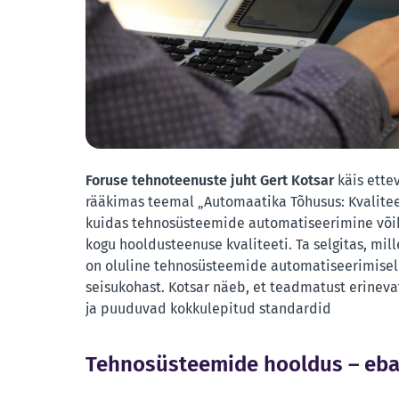
Foruse tehnoteenuste juht Gert Kotsar
käis ette
rääkimas teemal „Automaatika Tõhusus: Kvalite
kuidas tehnosüsteemide automatiseerimine võib
kogu hooldusteenuse kvaliteeti. Ta selgitas, mil
on oluline tehnosüsteemide automatiseerimisel
seisukohast. Kotsar näeb, et teadmatust erinev
ja puuduvad kokkulepitud standardid
Tehnosüsteemide hooldus – eba