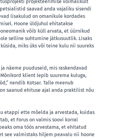
tusprojekti projekteerimise võimalikult
petsialistid saavad anda vajaliku sisendi
evad lisakulud on omanikule kordades
misel. Hoone üldjuhul ehitatakse
oneomanik võib küll arvata, et üürnikud
ole selline suhtumine jätkusuutlik. Lisaks
sida, miks üks või teine kulu nii suureks
 ja näeme puuduseid, mis raskendavad
Mõnikord klient lepib suurema kuluga,
öd,“ nendib Kotsar. Talle meenub
on saanud ehituse ajal anda praktilist nõu
tu etappi ette mõelda ja arvestada, kuidas
tab, et Forus on valmis soovi korral
peaks oma töös arvestama, et ehitatud
t see valmistaks hiljem peavalu nii hoone