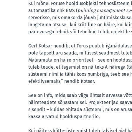
Kui mõnel Foruse hooldusobjekti tehnosüsteem 
automaatika ehk BMS (
building management sy
serverisse, mis omakorda jõuab juhtimiskeskuse
langetama otsuse , kui kriitiline on häire, kui kii
pädevusega tehnik või tehnikud tuleb objektile 
Gert Kotsar nendib, et Forus puutub iganädalase
pole täpselt aru saada, millisest seadmest tuleb h
Määramata on häire prioriteet – see on hoolduspa
tuleb teade, et tegemist on näiteks A-häirega (tä
süsteemi nimi ja tähis koos numbriga, teeb see 
efektiivsemaks,“ nendib Kotsar.
See on info, mida saab väga lihtsalt arvesse võ
häireteadete sõnastamisel. Projekteerijad saava
sisendit – kuidas ehitada süsteemi, mis on arus
kaasa arvatud hoolduspartnerile.
Kui näiteks küttesüsteemist tuleb talvisel ajal