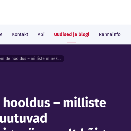
le
Kontakt
Abi
Uudised ja blogi
Rannainfo
Tehnosüsteemide hooldus – milliste murekohtadega puutuvad hoolduspartnerid igapäevaselt kõige enam kokku?
hooldus – milliste
uutuvad