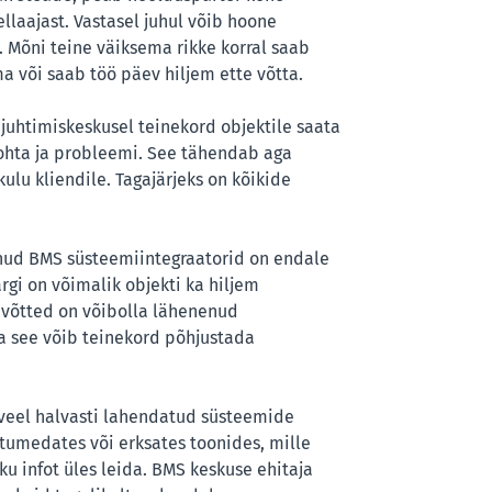
llaajast. Vastasel juhul võib hoone
. Mõni teine väiksema rikke korral saab
a või saab töö päev hiljem ette võtta.
eb juhtimiskeskusel teinekord objektile saata
ohta ja probleemi. See tähendab aga
ulu kliendile. Tagajärjeks on kõikide
enud BMS süsteemiintegraatorid on endale
rgi on võimalik objekti ka hiljem
evõtted on võibolla lähenenud
a see võib teinekord põhjustada
 veel halvasti lahendatud süsteemide
 tumedates või erksates toonides, mille
ku infot üles leida. BMS keskuse ehitaja