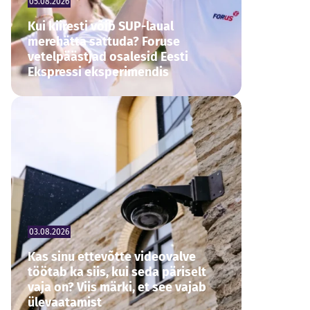
05.08.2026
Kui kiiresti võib SUP-laual
merehätta sattuda? Foruse
vetelpäästjad osalesid Eesti
Ekspressi eksperimendis
03.08.2026
Kas sinu ettevõtte videovalve
töötab ka siis, kui seda päriselt
vaja on? Viis märki, et see vajab
ülevaatamist