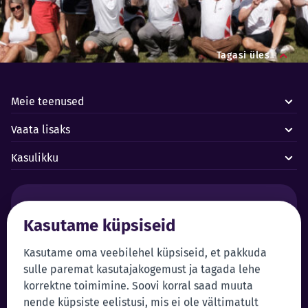
Tagasi üles
Meie teenused
Vaata lisaks
Kasulikku
Häired ja avariid:
Kasutame küpsiseid
Forus juhtimiskeskus 24/7
+372 619 1899
Klienditeenindus:
Iseteenindus
Kasutame oma veebilehel küpsiseid, et pakkuda
sulle paremat kasutajakogemust ja tagada lehe
+372 619 1999
Sisene iseteenindusse
korrektne toimimine. Soovi korral saad muuta
klienditeenindus@forus.ee
nende küpsiste eelistusi, mis ei ole vältimatult