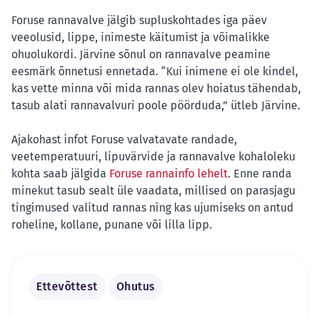
Foruse rannavalve jälgib supluskohtades iga päev
veeolusid, lippe, inimeste käitumist ja võimalikke
ohuolukordi. Järvine sõnul on rannavalve peamine
eesmärk õnnetusi ennetada. “Kui inimene ei ole kindel,
kas vette minna või mida rannas olev hoiatus tähendab,
tasub alati rannavalvuri poole pöörduda,” ütleb Järvine.
Ajakohast infot Foruse valvatavate randade,
veetemperatuuri, lipuvärvide ja rannavalve kohaloleku
kohta saab jälgida
Foruse rannainfo lehelt
. Enne randa
minekut tasub sealt üle vaadata, millised on parasjagu
tingimused valitud rannas ning kas ujumiseks on antud
roheline, kollane, punane või lilla lipp.
Ettevõttest
Ohutus