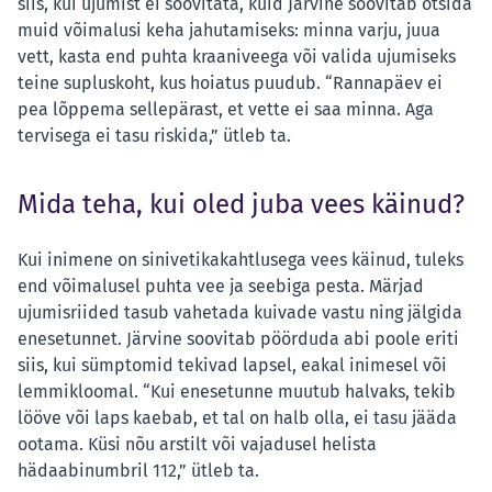
siis, kui ujumist ei soovitata, kuid Järvine soovitab otsida
muid võimalusi keha jahutamiseks: minna varju, juua
vett, kasta end puhta kraaniveega või valida ujumiseks
teine supluskoht, kus hoiatus puudub. “Rannapäev ei
pea lõppema sellepärast, et vette ei saa minna. Aga
tervisega ei tasu riskida,” ütleb ta.
Mida teha, kui oled juba vees käinud?
Kui inimene on sinivetikakahtlusega vees käinud, tuleks
end võimalusel puhta vee ja seebiga pesta. Märjad
ujumisriided tasub vahetada kuivade vastu ning jälgida
enesetunnet. Järvine soovitab pöörduda abi poole eriti
siis, kui sümptomid tekivad lapsel, eakal inimesel või
lemmikloomal. “Kui enesetunne muutub halvaks, tekib
lööve või laps kaebab, et tal on halb olla, ei tasu jääda
ootama. Küsi nõu arstilt või vajadusel helista
hädaabinumbril 112,” ütleb ta.