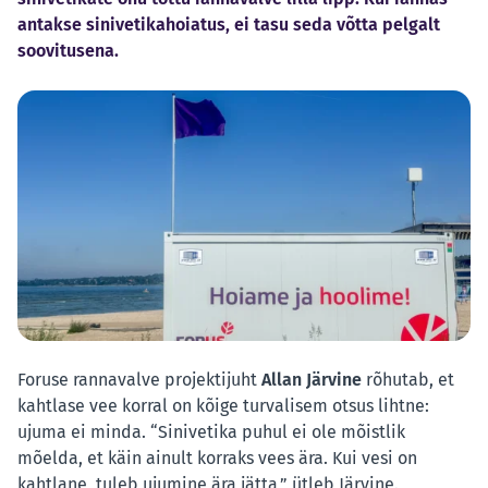
antakse sinivetikahoiatus, ei tasu seda võtta pelgalt
soovitusena.
Foruse rannavalve projektijuht
Allan Järvine
rõhutab, et
kahtlase vee korral on kõige turvalisem otsus lihtne:
ujuma ei minda. “Sinivetika puhul ei ole mõistlik
mõelda, et käin ainult korraks vees ära. Kui vesi on
kahtlane, tuleb ujumine ära jätta,” ütleb Järvine.