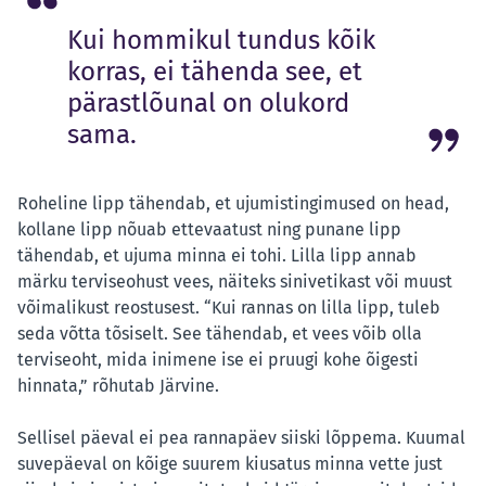
Kui hommikul tundus kõik
korras, ei tähenda see, et
pärastlõunal on olukord
sama.
Roheline lipp tähendab, et ujumistingimused on head,
kollane lipp nõuab ettevaatust ning punane lipp
tähendab, et ujuma minna ei tohi. Lilla lipp annab
märku terviseohust vees, näiteks sinivetikast või muust
võimalikust reostusest. “Kui rannas on lilla lipp, tuleb
seda võtta tõsiselt. See tähendab, et vees võib olla
terviseoht, mida inimene ise ei pruugi kohe õigesti
hinnata,” rõhutab Järvine.
Sellisel päeval ei pea rannapäev siiski lõppema. Kuumal
suvepäeval on kõige suurem kiusatus minna vette just