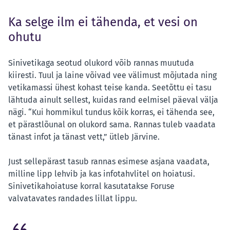
Ka selge ilm ei tähenda, et vesi on
ohutu
Sinivetikaga seotud olukord võib rannas muutuda
kiiresti. Tuul ja laine võivad vee välimust mõjutada ning
vetikamassi ühest kohast teise kanda. Seetõttu ei tasu
lähtuda ainult sellest, kuidas rand eelmisel päeval välja
nägi. “Kui hommikul tundus kõik korras, ei tähenda see,
et pärastlõunal on olukord sama. Rannas tuleb vaadata
tänast infot ja tänast vett,” ütleb Järvine.
Just sellepärast tasub rannas esimese asjana vaadata,
milline lipp lehvib ja kas infotahvlitel on hoiatusi.
Sinivetikahoiatuse korral kasutatakse Foruse
valvatavates randades lillat lippu.