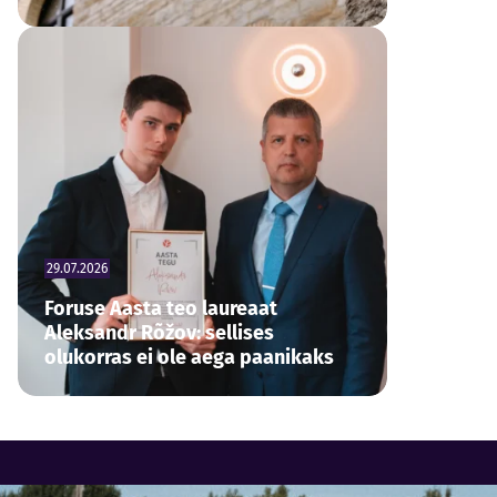
29.07.2026
Foruse Aasta teo laureaat
Aleksandr Rõžov: sellises
olukorras ei ole aega paanikaks