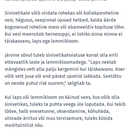
Sinivetikale võib viidata rohekas või kollakasroheline
vesi, hägusus, veepinnal ujuvad helbed, kalda äärde
kogunenud roheline mass või ebameeldiv kopituse lõhn.
Kui vesi meenutab hernesuppi, ei tohiks sinna minna ei
täiskasvanu, laps ega lemmikloom.
Järvine sõnul tuleb sinivetikahoiatuse korral olla eriti
ettevaatlik laste ja lemmikloomadega. “Laps neelab
mängides vett alla palju kergemini kui täiskasvanu. Koer
võib vett juua või end pärast ujumist lakkuda. Seetõttu
on nende puhul risk suurem,” selgitab ta.
Kui laps või lemmikloom on käinud vees, kus võib olla
sinivetikas, tuleks ta puhta veega üle loputada. Kui tekib
lööve, halb enesetunne, oksendamine, kõhuhäda,
silmade ärritus või muu tervisemure, tuleks küsida
meditsiinilist nõu.