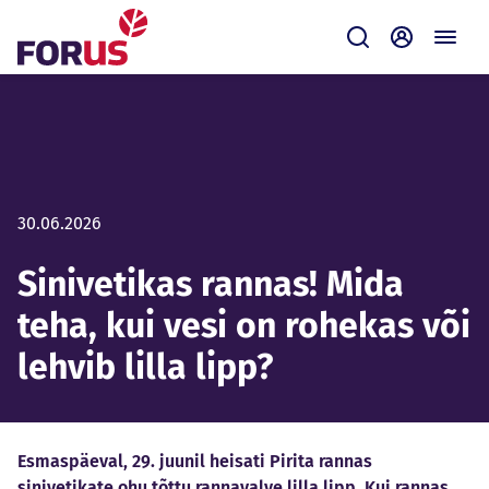
Forus
Saada
Iseteenin
30.06.2026
Sinivetikas rannas! Mida
teha, kui vesi on rohekas või
lehvib lilla lipp?
Esmaspäeval, 29. juunil heisati Pirita rannas
sinivetikate ohu tõttu rannavalve lilla lipp. Kui rannas