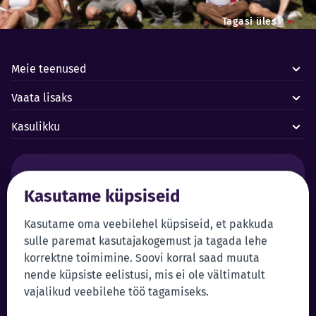
Tagasi üles
Meie teenused
Vaata lisaks
Kasulikku
Häired ja avariid:
Kasutame küpsiseid
Forus juhtimiskeskus 24/7
+372 619 1899
Klienditeenindus:
Iseteenindus
Kasutame oma veebilehel küpsiseid, et pakkuda
sulle paremat kasutajakogemust ja tagada lehe
+372 619 1999
Sisene iseteenindusse
korrektne toimimine. Soovi korral saad muuta
klienditeenindus@forus.ee
nende küpsiste eelistusi, mis ei ole vältimatult
Üldkontakt:
Vihjeliin:
vajalikud veebilehe töö tagamiseks.
+372 619 1980
Saada vihje