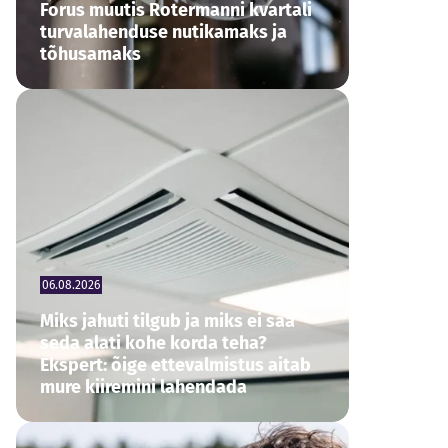
Forus muutis Rotermanni kvartali
turvalahenduse nutikamaks ja
tõhusamaks
06.08.2026
Miks jahuti tilgub ja miks ei saa
seda alati kohe korda teha?
Ekspert: õige ettevalmistus aitab
mure kiiremini lahendada