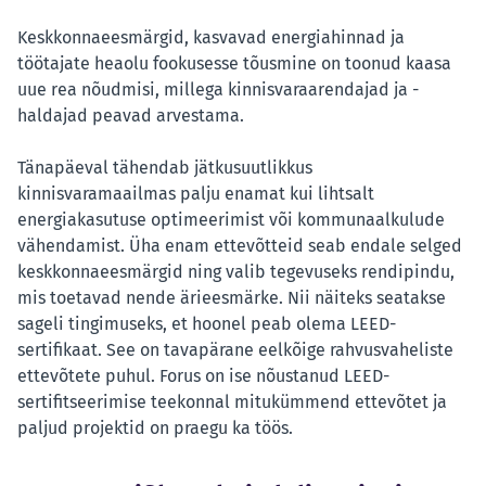
Keskkonnaeesmärgid, kasvavad energiahinnad ja
töötajate heaolu fookusesse tõusmine on toonud kaasa
uue rea nõudmisi, millega kinnisvaraarendajad ja -
haldajad peavad arvestama.
Tänapäeval tähendab jätkusuutlikkus
kinnisvaramaailmas palju enamat kui lihtsalt
energiakasutuse optimeerimist või kommunaalkulude
vähendamist. Üha enam ettevõtteid seab endale selged
keskkonnaeesmärgid ning valib tegevuseks rendipindu,
mis toetavad nende ärieesmärke. Nii näiteks seatakse
sageli tingimuseks, et hoonel peab olema LEED-
sertifikaat. See on tavapärane eelkõige rahvusvaheliste
ettevõtete puhul. Forus on ise nõustanud LEED-
sertifitseerimise teekonnal mitukümmend ettevõtet ja
paljud projektid on praegu ka töös.