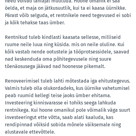
need võivad lähiajal muutuda. Hoone omanik ei saa
öelda, et maja on jätkusuutlik, kui ta ei kaasa üürnikke.
Pärast võib selguda, et rentnikele need tegevused ei sobi
ja kõik tehakse taas ümber.
Rentnikud tuleb kindlasti kaasata sellesse, milliseid
ruume neile luua ning küsida. mis on neile oluline. Kui
kõik vastab nende ootustele ja tööprotsessidele, saavad
nad keskenduda oma põhitegevusele ning suure
tõenäosusega jäävad nad hoonesse pikemalt.
Renoveerimisel tuleb lahti mõtestada iga ehitustegevus.
Valmis tuleb olla olukordadeks, kus üürnike vahetumisel
peab ruumid kellegi teise jaoks ümber ehitama.
Investeering kinnisvarasse ei tohiks seega lahkuda
rentnikega. Kui hoone omanikul pole võimalik väga suurt
investeeringut ette võtta, saab alati kaaluda, kas
rendipinnad võiksid sobida mõnele väiksemale ning
alustavale ettevõttele.