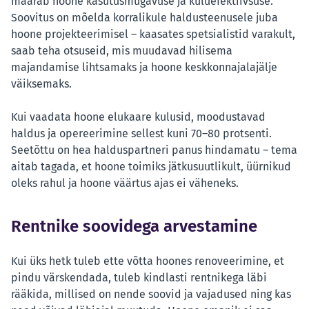
määrab hoone kasutusmugavuse ja kuluefektiivsuse.
Soovitus on mõelda korralikule haldusteenusele juba
hoone projekteerimisel – kaasates spetsialistid varakult,
saab teha otsuseid, mis muudavad hilisema
majandamise lihtsamaks ja hoone keskkonnajalajälje
väiksemaks.
Kui vaadata hoone elukaare kulusid, moodustavad
haldus ja opereerimine sellest kuni 70–80 protsenti.
Seetõttu on hea halduspartneri panus hindamatu – tema
aitab tagada, et hoone toimiks jätkusuutlikult, üürnikud
oleks rahul ja hoone väärtus ajas ei väheneks.
Rentnike soovidega arvestamine
Kui üks hetk tuleb ette võtta hoones renoveerimine, et
pindu värskendada, tuleb kindlasti rentnikega läbi
rääkida, millised on nende soovid ja vajadused ning kas