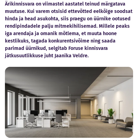
Ärikinnisvara on viimastel aastatel teinud märgatava
muutuse. Kui varem otsisid ettevõtted eelkõige soodsat
hinda ja head asukohta, siis praegu on üürnike ootused
rendipindadele palju mitmekihilisemad. Millele peaks
iga arendaja ja omanik mõtlema, et muuta hoone
kestlikuks, tagada konkurentsivõime ning saada
parimad üürnikud, selgitab Foruse kinnisvara
jätkusuutlikkuse juht Jaanika Veldre.