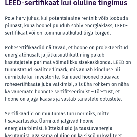
LEED-sertifikaat kui oluline tingimus
Pole harv juhus, kui potentsiaalne rentnik võib loobuda
pinnast, kuna hoonel puudub sobiv energiaklass, LEED-
sertifikaat või on kommunaalkulud liiga kõrged.
Rohesertifikaadid näitavad, et hoone on projekteeritud
energiatõhusalt ja jätkusuutlikult ning pakub
kasutajatele parimat võimalikku sisekeskkonda. LEED on
tunnustatud kvaliteedimärk, mis annab kindluse nii
üürnikule kui investorile. Kui uued hooned püüavad
rohesertifikaate juba vaikimisi, siis üha rohkem on näha
ka vanemate hoonete sertifitseerimist – tõestust, et
hoone on ajaga kaasas ja vastab tänastele ootustele.
Sertifikaadid on muutumas turu normiks, mitte
lisaväärtuseks. Üürnikud jälgivad hoone
energiatarbimist, küttekulusid ja taastuvenergia
kasutamist, aga sama oluline on ka siseõhu kvaliteet,