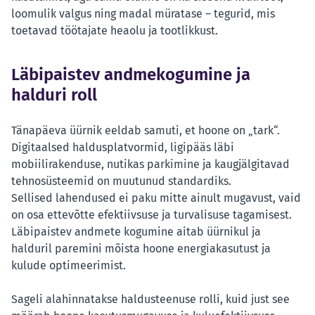
loomulik valgus ning madal müratase – tegurid, mis
toetavad töötajate heaolu ja tootlikkust.
Läbipaistev andmekogumine ja
halduri roll
Tänapäeva üürnik eeldab samuti, et hoone on „tark“.
Digitaalsed haldusplatvormid, ligipääs läbi
mobiilirakenduse, nutikas parkimine ja kaugjälgitavad
tehnosüsteemid on muutunud standardiks.
Sellised lahendused ei paku mitte ainult mugavust, vaid
on osa ettevõtte efektiivsuse ja turvalisuse tagamisest.
Läbipaistev andmete kogumine aitab üürnikul ja
halduril paremini mõista hoone energiakasutust ja
kulude optimeerimist.
Sageli alahinnatakse haldusteenuse rolli, kuid just see