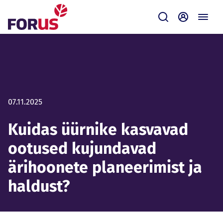
Forus
Saada
Iseteenin
07.11.2025
Kuidas üürnike kasvavad
ootused kujundavad
ärihoonete planeerimist ja
haldust?