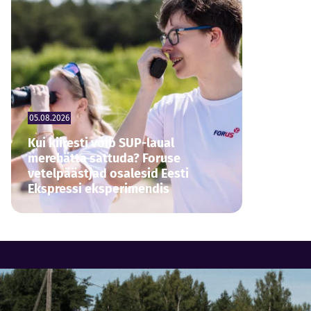
05.08.2026
Kui kiiresti võib SUP-laual
merehätta sattuda? Foruse
vetelpäästjad osalesid Eesti
Ekspressi eksperimendis