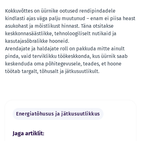
Kokkuvõttes on üürnike ootused rendipindadele
kindlasti ajas väga palju muutunud – enam ei piisa heast
asukohast ja mõistlikust hinnast. Täna otsitakse
keskkonnasäästlikke, tehnoloogiliselt nutikaid ja
kasutajasõbralikke hooneid.
Arendajate ja haldajate roll on pakkuda mitte ainult
pinda, vaid terviklikku töökeskkonda, kus üürnik saab
keskenduda oma põhitegevusele, teades, et hoone
töötab targalt, tõhusalt ja jätkusuutlikult.
Energiatõhusus ja jätkusuutlikkus
Jaga artiklit: