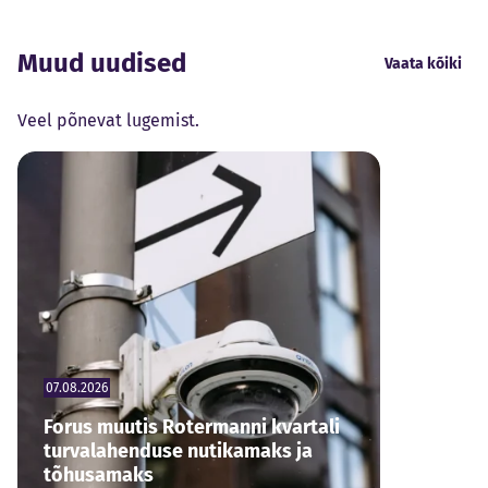
Muud uudised
Vaata kõiki
Veel põnevat lugemist.
07.08.2026
Forus muutis Rotermanni kvartali
turvalahenduse nutikamaks ja
tõhusamaks