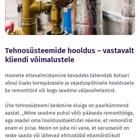
Tehnosüsteemide hooldus – vastavalt
kliendi võimalustele
Hoonete ettevalmistamine kevadeks tähendab Kotsari
sõnul lisaks korrapärasele ja vajaduspõhisele hooldusele
ka remonttöid või kogu seadme väljavahetamist.
Ühe tehnosüsteemi keskmine eluiga on paarkümmend
aastat. „Mõne seadme puhul võib pääseda remonttööga,
aga osadel oma hooldusobjektidel näeme, et remondist
enam ei piisa. Masin on juba nii vana, et varuosasid on
raske saada või lähevad ehitustööd ebamõistlikult