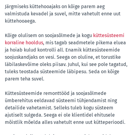
Järgmiseks küttehooajaks on kõige parem aeg
valmistuda kevadel ja suvel, mitte vahetult enne uut
küttehooaega.
Kõige olulisem on soojasõlmede ja kogu
küttesüsteemi
korraline hooldus
, mis tagab seadmetele pikema eluea
ja hoiab kulud kontrolli all. Enamik küttesüsteemide
soojuskandjaks on vesi. Seega on oluline, et torustike
läbilaskevõime oleks piisav. Juhul, kui see pole tagatud,
tuleks teostada süsteemide läbipesu. Seda on kõige
parem teha suvel.
Küttesüsteemide remonttööd ja soojasõlmede
ümberehitus eeldavad süsteemi tühjendamist ning
detailide vahetamist. Selleks tuleb kogu süsteem
ajutiselt sulgeda. Seega ei ole klientidel ehitusele
mõistlik mõelda alles vahetult enne uut kütteperioodi.