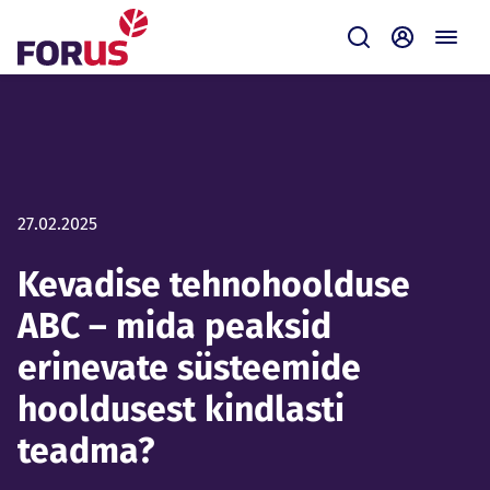
Forus
Saada
Iseteenin
27.02.2025
Kevadise tehnohoolduse
ABC – mida peaksid
erinevate süsteemide
hooldusest kindlasti
teadma?