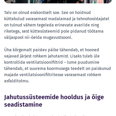
Talv on olnud erakordselt soe. See on hoidnud
küttekulud varasemast madalamad ja tehnohooldajatel
on tulnud vähem tegeleda erinevate avariide ning
riketega, sest küttesüsteemid pole pidanud töötama
väljaspool nii-öelda mugavustsooni.
Üha kõrgemalt paistev päike tähendab, et hooned
vajavad järjest rohkem jahutamist. Lisaks tuleb üle
kontrollida ventilatsioonifiltrid – lume puudumine
tähendab, et suurema koormusega teedelt on paiskunud
majade ventilatsioonifiltritesse varasemast rohkem
asfalditolmu.
Jahutussüsteemide hooldus ja õige
seadistamine