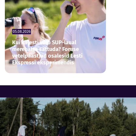
05.08.2026
Kui kiiresti võib SUP-laual
merehätta sattuda? Foruse
vetelpäästjad osalesid Eesti
Ekspressi eksperimendis