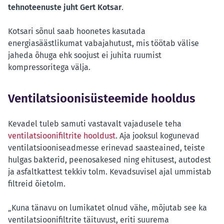
tehnoteenuste juht Gert Kotsar
.
Kotsari sõnul saab hoonetes kasutada
energiasäästlikumat vabajahutust, mis töötab välise
jaheda õhuga ehk soojust ei juhita ruumist
kompressoritega välja.
Ventilatsioonisüsteemide hooldus
Kevadel tuleb samuti vastavalt vajadusele teha
ventilatsioonifiltrite hooldust
. Aja jooksul kogunevad
ventilatsiooniseadmesse erinevad saasteained, teiste
hulgas bakterid, peenosakesed ning ehitusest, autodest
ja asfaltkattest tekkiv tolm. Kevadsuvisel ajal ummistab
filtreid õietolm.
„Kuna tänavu on lumikatet olnud vähe, mõjutab see ka
ventilatsioonifiltrite täituvust, eriti suurema