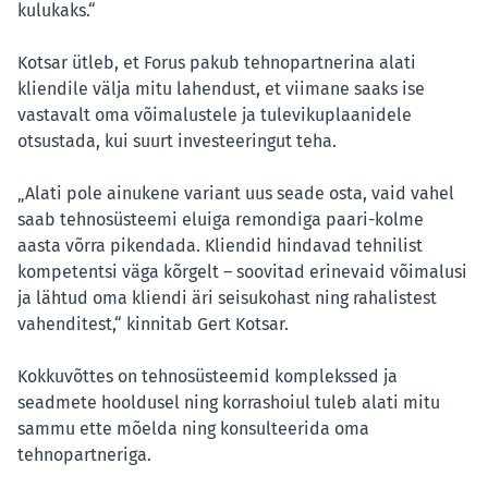
kulukaks.“
Kotsar ütleb, et Forus pakub tehnopartnerina alati
kliendile välja mitu lahendust, et viimane saaks ise
vastavalt oma võimalustele ja tulevikuplaanidele
otsustada, kui suurt investeeringut teha.
„Alati pole ainukene variant uus seade osta, vaid vahel
saab tehnosüsteemi eluiga remondiga paari-kolme
aasta võrra pikendada. Kliendid hindavad tehnilist
kompetentsi väga kõrgelt – soovitad erinevaid võimalusi
ja lähtud oma kliendi äri seisukohast ning rahalistest
vahenditest,“ kinnitab Gert Kotsar.
Kokkuvõttes on tehnosüsteemid komplekssed ja
seadmete hooldusel ning korrashoiul tuleb alati mitu
sammu ette mõelda ning konsulteerida oma
tehnopartneriga.