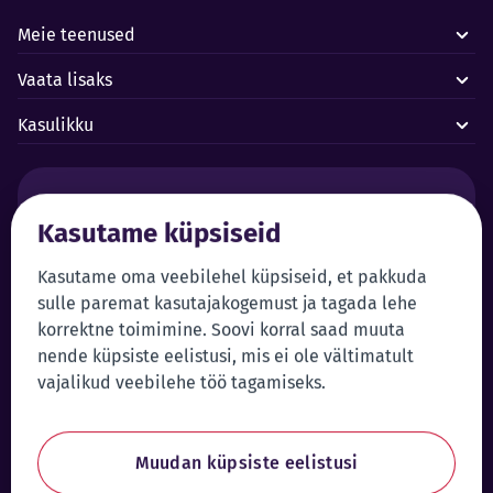
Meie teenused
Vaata lisaks
Kasulikku
Häired ja avariid:
Kasutame küpsiseid
Forus juhtimiskeskus 24/7
+372 619 1899
Klienditeenindus:
Iseteenindus
Kasutame oma veebilehel küpsiseid, et pakkuda
sulle paremat kasutajakogemust ja tagada lehe
+372 619 1999
Sisene iseteenindusse
korrektne toimimine. Soovi korral saad muuta
klienditeenindus@forus.ee
nende küpsiste eelistusi, mis ei ole vältimatult
Üldkontakt:
Vihjeliin:
vajalikud veebilehe töö tagamiseks.
+372 619 1980
Saada vihje
forus@forus.ee
Muudan küpsiste eelistusi