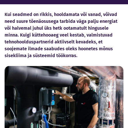
Kui seadmed on rikkis, hooldamata või vanad, võivad
need suure tõenäosusega tarbida väga palju energiat
või halvemal juhul üks hetk ootamatult hingusele
minna. Kuigi küttehooaeg veel kestab, valmistuvad
tehnohoolduspartnerid aktiivselt kevadeks, et
soojemate ilmade saabudes oleks hoonetes mõnus
sisekliima ja süsteemid töökorras.