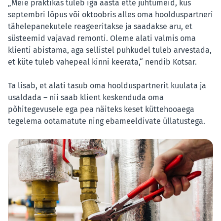
„Meie praktikas tuleb iga aasta ette juhtumeid, kus
septembri lõpus või oktoobris alles oma hoolduspartneri
tähelepanekutele reageeritakse ja saadakse aru, et
süsteemid vajavad remonti. Oleme alati valmis oma
klienti abistama, aga sellistel puhkudel tuleb arvestada,
et küte tuleb vahepeal kinni keerata,“ nendib Kotsar.
Ta lisab, et alati tasub oma hoolduspartnerit kuulata ja
usaldada – nii saab klient keskenduda oma
põhitegevusele ega pea näiteks keset küttehooaega
tegelema ootamatute ning ebameeldivate üllatustega.