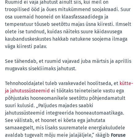
Ruumid ei vaja jahutust ainult siis, kui meil on
troopilised ööd ja õues mitukümmend soojakraadi. Suur
osa uuemaid hooneid on klaasfassaadidega ja
temperatuur tõuseb seetõttu majas üsna kiiresti. Ilmselt
olete ise tundnud, kuidas näiteks suure käidavusega
kaubanduskeskustes hakkab natukene soojema ilmaga
väga kiiresti palav.
See tähendab, et ruumid vajavad juba märtsis ja aprillis
mugavaks sisekliimaks jahutust.
Tehnohooldajatel tuleb varakevadel hoolitseda, et
kütte-
ja jahutussüsteemid
ei töötaks teineteisele vastu ega
põhjustaks hooneomanikele seetõttu põhjendamatult
suuri kulusid. „Paljudes majades saabki
jahutussüsteemid integreerida hooneautomaatikaga.
See välistab, et hoonet ei köeta ega jahutata
samaaegselt, mis lisaks suurematele energiakuludele
avaldab tugevalt mõju meie jalajäljele,“ räägib
Foruse