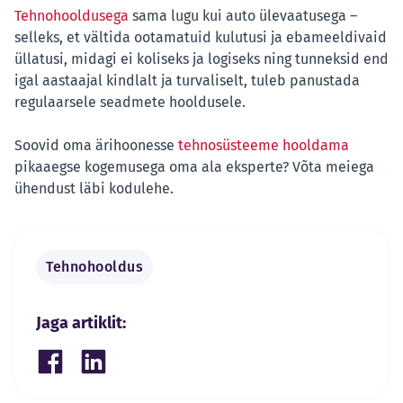
Tehnohooldusega
sama lugu kui auto ülevaatusega –
selleks, et vältida ootamatuid kulutusi ja ebameeldivaid
üllatusi, midagi ei koliseks ja logiseks ning tunneksid end
igal aastaajal kindlalt ja turvaliselt, tuleb panustada
regulaarsele seadmete hooldusele.
Soovid oma ärihoonesse
tehnosüsteeme hooldama
pikaaegse kogemusega oma ala eksperte? Võta meiega
ühendust läbi kodulehe.
Tehnohooldus
Jaga artiklit:
Share on Facebook
Share on LinkedIn