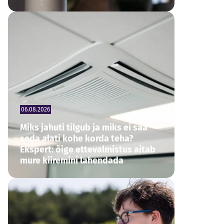
06.08.2026
Miks jahuti tilgub ja miks ei saa
seda alati kohe korda teha?
Ekspert: õige ettevalmistus aitab
mure kiiremini lahendada