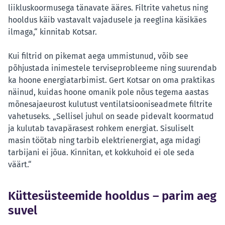
liikluskoormusega tänavate ääres. Filtrite vahetus ning
hooldus käib vastavalt vajadusele ja reeglina käsikäes
ilmaga,“ kinnitab Kotsar.
Kui filtrid on pikemat aega ummistunud, võib see
põhjustada inimestele terviseprobleeme ning suurendab
ka hoone energiatarbimist. Gert Kotsar on oma praktikas
näinud, kuidas hoone omanik pole nõus tegema aastas
mõnesajaeurost kulutust ventilatsiooniseadmete filtrite
vahetuseks. „Sellisel juhul on seade pidevalt koormatud
ja kulutab tavapärasest rohkem energiat. Sisuliselt
masin töötab ning tarbib elektrienergiat, aga midagi
tarbijani ei jõua. Kinnitan, et kokkuhoid ei ole seda
väärt.“
Küttesüsteemide hooldus – parim aeg
suvel