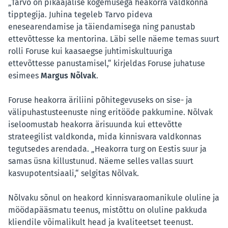
„Tarvo on pikaajalise kogemusega heakorra valdkonna
tipptegija. Juhina tegeleb Tarvo pideva
enesearendamise ja täiendamisega ning panustab
ettevõttesse ka mentorina. Läbi selle näeme temas suurt
rolli Foruse kui kaasaegse juhtimiskultuuriga
ettevõttesse panustamisel,“ kirjeldas Foruse juhatuse
esimees
Margus Nõlvak
.
Foruse heakorra äriliini põhitegevuseks on sise- ja
välipuhastusteenuste ning eritööde pakkumine. Nõlvak
iseloomustab heakorra ärisuunda kui ettevõtte
strateegilist valdkonda, mida kinnisvara valdkonnas
tegutsedes arendada. „Heakorra turg on Eestis suur ja
samas üsna killustunud. Näeme selles vallas suurt
kasvupotentsiaali,“ selgitas Nõlvak.
Nõlvaku sõnul on heakord kinnisvaraomanikule oluline ja
möödapääsmatu teenus, mistõttu on oluline pakkuda
kliendile võimalikult head ja kvaliteetset teenust.