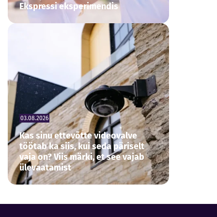
Ekspressi eksperimendis
03.08.2026
Kas sinu ettevõtte videovalve
töötab ka siis, kui seda päriselt
vaja on? Viis märki, et see vajab
ülevaatamist