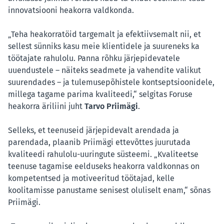
innovatsiooni heakorra valdkonda.
„Teha heakorratöid targemalt ja efektiivsemalt nii, et
sellest sünniks kasu meie klientidele ja suureneks ka
töötajate rahulolu. Panna rõhku järjepidevatele
uuendustele – näiteks seadmete ja vahendite valikut
suurendades – ja tulemusepõhistele kontseptsioonidele,
millega tagame parima kvaliteedi,“ selgitas Foruse
heakorra äriliini juht
Tarvo Priimägi
.
Selleks, et teenuseid järjepidevalt arendada ja
parendada, plaanib Priimägi ettevõttes juurutada
kvaliteedi rahulolu-uuringute süsteemi. „Kvaliteetse
teenuse tagamise eelduseks heakorra valdkonnas on
kompetentsed ja motiveeritud töötajad, kelle
koolitamisse panustame senisest oluliselt enam,“ sõnas
Priimägi.