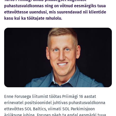
puhastusvaldkonnas ning on võtnud eesmärgiks tuua
ettevõttesse uuendusi, mis suurendavad nii klientide
kasu kui ka töötajate rahulolu.
Enne Forusega liitumist töötas Priimägi 16 aastat
erinevatel positsioonidel juhtivas puhastusvaldkonna
ettevõttes SOL Baltics, viimati SOL Parkimisjoon
äriüksuse juhina. Foruses näeb ta endal eesmärki tuua