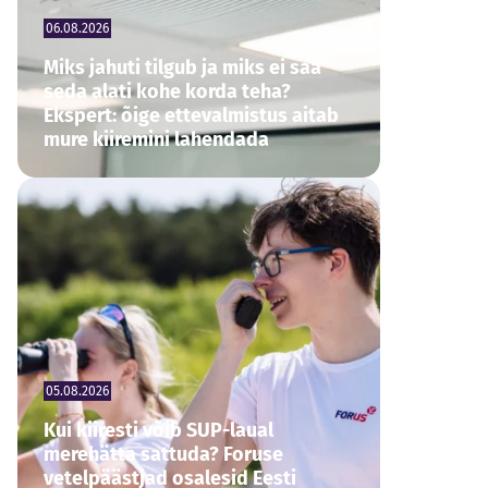
06.08.2026
Miks jahuti tilgub ja miks ei saa
seda alati kohe korda teha?
Ekspert: õige ettevalmistus aitab
mure kiiremini lahendada
05.08.2026
Kui kiiresti võib SUP-laual
merehätta sattuda? Foruse
vetelpäästjad osalesid Eesti