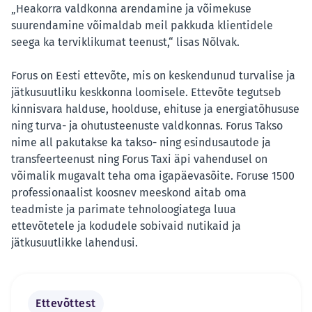
„Heakorra valdkonna arendamine ja võimekuse
suurendamine võimaldab meil pakkuda klientidele
seega ka terviklikumat teenust,“ lisas Nõlvak.
Forus on Eesti ettevõte, mis on keskendunud turvalise ja
jätkusuutliku keskkonna loomisele. Ettevõte tegutseb
kinnisvara halduse, hoolduse, ehituse ja energiatõhususe
ning turva- ja ohutusteenuste valdkonnas. Forus Takso
nime all pakutakse ka takso- ning esindusautode ja
transfeerteenust ning Forus Taxi äpi vahendusel on
võimalik mugavalt teha oma igapäevasõite. Foruse 1500
professionaalist koosnev meeskond aitab oma
teadmiste ja parimate tehnoloogiatega luua
ettevõtetele ja kodudele sobivaid nutikaid ja
jätkusuutlikke lahendusi.
Ettevõttest