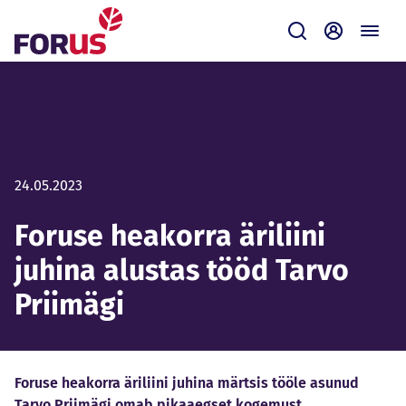
Forus
Saada
Iseteenin
24.05.2023
Foruse heakorra äriliini
juhina alustas tööd Tarvo
Priimägi
Foruse heakorra äriliini juhina märtsis tööle asunud
Tarvo Priimägi omab pikaaegset kogemust