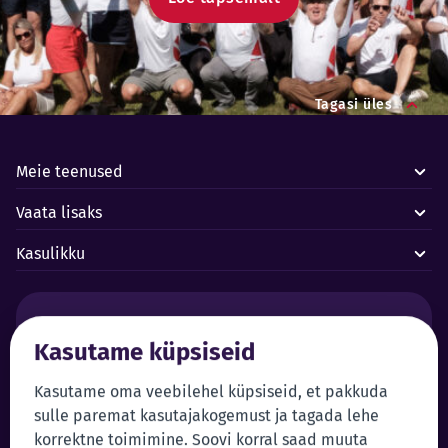
Tagasi üles
Meie teenused
Vaata lisaks
Kasulikku
Häired ja avariid:
Kasutame küpsiseid
Forus juhtimiskeskus 24/7
+372 619 1899
Klienditeenindus:
Iseteenindus
Kasutame oma veebilehel küpsiseid, et pakkuda
sulle paremat kasutajakogemust ja tagada lehe
+372 619 1999
Sisene iseteenindusse
korrektne toimimine. Soovi korral saad muuta