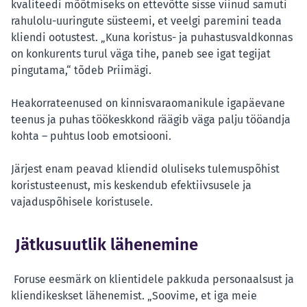
kvaliteedi mõõtmiseks on ettevõtte sisse viinud samuti
rahulolu-uuringute süsteemi, et veelgi paremini teada
kliendi ootustest. „Kuna koristus- ja puhastusvaldkonnas
on konkurents turul väga tihe, paneb see igat tegijat
pingutama,“ tõdeb Priimägi.
Heakorrateenused on kinnisvaraomanikule igapäevane
teenus ja puhas töökeskkond räägib väga palju tööandja
kohta – puhtus loob emotsiooni.
Järjest enam peavad kliendid oluliseks tulemuspõhist
koristusteenust, mis keskendub efektiivsusele ja
vajaduspõhisele koristusele.
Jätkusuutlik lähenemine
Foruse eesmärk on klientidele pakkuda personaalsust ja
kliendikeskset lähenemist. „Soovime, et iga meie