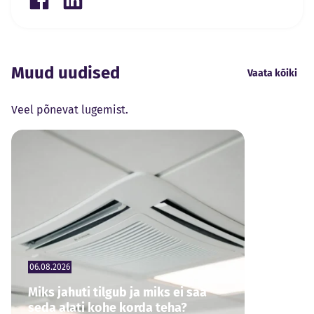
Share on Facebook
Share on LinkedIn
Muud uudised
Vaata kõiki
Veel põnevat lugemist.
06.08.2026
Miks jahuti tilgub ja miks ei saa
seda alati kohe korda teha?