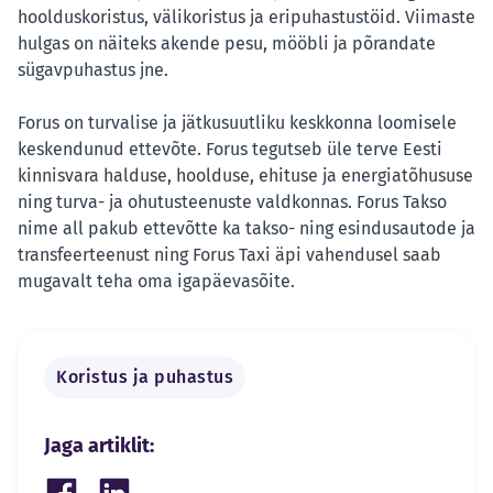
hoolduskoristus, välikoristus ja eripuhastustöid. Viimaste
hulgas on näiteks akende pesu, mööbli ja põrandate
sügavpuhastus jne.
Forus on turvalise ja jätkusuutliku keskkonna loomisele
keskendunud ettevõte. Forus tegutseb üle terve Eesti
kinnisvara halduse, hoolduse, ehituse ja energiatõhususe
ning turva- ja ohutusteenuste valdkonnas. Forus Takso
nime all pakub ettevõtte ka takso- ning esindusautode ja
transfeerteenust ning Forus Taxi äpi vahendusel saab
mugavalt teha oma igapäevasõite.
Koristus ja puhastus
Jaga artiklit: