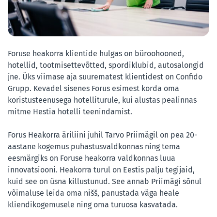
Foruse heakorra klientide hulgas on büroohooned,
hotellid, tootmisettevõtted, spordiklubid, autosalongid
jne. Üks viimase aja suurematest klientidest on Confido
Grupp. Kevadel sisenes Forus esimest korda oma
koristusteenusega hotelliturule, kui alustas pealinnas
mitme Hestia hotelli teenindamist.
Forus Heakorra äriliini juhil Tarvo Priimägil on pea 20-
aastane kogemus puhastusvaldkonnas ning tema
eesmärgiks on Foruse heakorra valdkonnas luua
innovatsiooni. Heakorra turul on Eestis palju tegijaid,
kuid see on üsna killustunud. See annab Priimägi sõnul
võimaluse leida oma nišš, panustada väga heale
kliendikogemusele ning oma turuosa kasvatada.