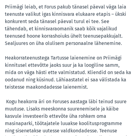
Priimägi leiab, et Forus pakub tänasel päeval väga laia
teenuste valikut igas kinnisvara elukaare etapis – ükski
konkurent seda tänasel päeval turul ei tee. See
tähendab, et kinnisvaraomanik saab kõik vajalikud
teenused hoone korrashoiuks ühelt teenusepakkujalt.
Sealjuures on üha olulisem personaalne lähenemine.
Heakorrateenustega Tartusse laienemine on Priimägi
kinnitusel ettevõtte jaoks suur ja ka loogiline samm,
mida on väga hästi ette valmistatud. Kliendid on seda ka
oodanud ning küsinud. Lähiaastatel ei saa välistada ka
teistesse maakondadesse laienemist.
Kogu heakorra äri on Foruses aastaga läbi teinud suure
muutuse. Lisaks meeskonna suurenemisele ja käibe
kasvule investeerib ettevõte üha rohkem oma
masinaparki, töötajatele luuakse koolitusprogramme
ning sisenetakse uutesse valdkondadesse. Teenuse