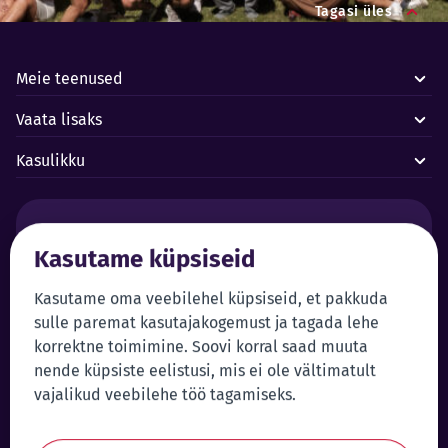
Tagasi üles
Meie teenused
Vaata lisaks
Kasulikku
Häired ja avariid:
Kasutame küpsiseid
Forus juhtimiskeskus 24/7
+372 619 1899
Klienditeenindus:
Iseteenindus
Kasutame oma veebilehel küpsiseid, et pakkuda
sulle paremat kasutajakogemust ja tagada lehe
+372 619 1999
Sisene iseteenindusse
korrektne toimimine. Soovi korral saad muuta
klienditeenindus@forus.ee
nende küpsiste eelistusi, mis ei ole vältimatult
Üldkontakt:
Vihjeliin:
vajalikud veebilehe töö tagamiseks.
+372 619 1980
Saada vihje