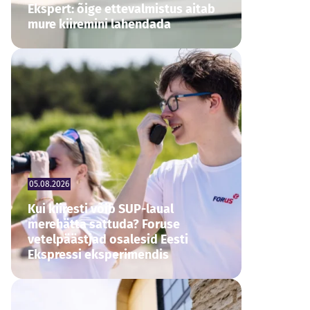
Ekspert: õige ettevalmistus aitab
mure kiiremini lahendada
05.08.2026
Kui kiiresti võib SUP-laual
merehätta sattuda? Foruse
vetelpäästjad osalesid Eesti
Ekspressi eksperimendis