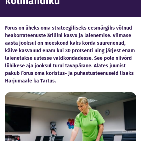
kolmandiku
Forus on üheks oma strateegiliseks eesmärgiks võtnud
heakorrateenuste äriliini kasvu ja laienemise. Viimase
aasta jooksul on meeskond kaks korda suurenenud,
käive kasvanud enam kui 30 protsenti ning järjest enam
laienetakse uutesse valdkondadesse. See pole niivõrd
lühikese aja jooksul turul tavapärane. Alates juunist
pakub Forus oma koristus- ja puhastusteenuseid lisaks
Harjumaale ka Tartus.