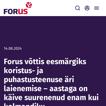
Forus
Saada
Iseteenin
14.06.2024
Forus võttis eesmärgiks
koristus- ja
puhastusteenuse äri
laienemise – aastaga on
käive suurenenud enam kui