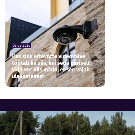
03.08.2026
Kas sinu ettevõtte videovalve
töötab ka siis, kui seda päriselt
vaja on? Viis märki, et see vajab
ülevaatamist