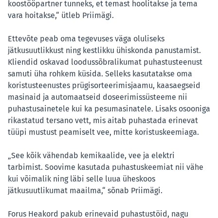
koostööpartner tunneks, et temast hoolitakse ja tema
vara hoitakse,“ ütleb Priimägi.
Ettevõte peab oma tegevuses väga oluliseks
jätkusuutlikkust ning kestlikku ühiskonda panustamist.
Kliendid oskavad loodussõbralikumat puhastusteenust
samuti üha rohkem küsida. Selleks kasutatakse oma
koristusteenustes prügisorteerimisjaamu, kaasaegseid
masinaid ja automaatseid doseerimissüsteeme nii
puhastusainetele kui ka pesumasinatele. Lisaks osooniga
rikastatud tersano vett, mis aitab puhastada erinevat
tüüpi mustust peamiselt vee, mitte koristuskeemiaga.
„See kõik vähendab kemikaalide, vee ja elektri
tarbimist. Soovime kasutada puhastuskeemiat nii vähe
kui võimalik ning läbi selle luua üheskoos
jätkusuutlikumat maailma,“ sõnab Priimägi.
Forus Heakord pakub erinevaid puhastustöid, nagu