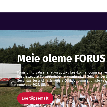
Meie oleme FORUS
Forus on turvalise ja jätkusuutliku keskkonna loomisele 
Eesti ettevõte. Foruse kaubamärk sündis USS Security Eest
Securitas Eesti AS ja Ermeesia OÜ koondumisel ühiste väär
nime alla 2021. aastal.
Loe täpsemalt