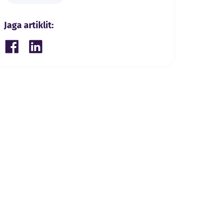
Jaga artiklit:
Share on Facebook
Share on LinkedIn