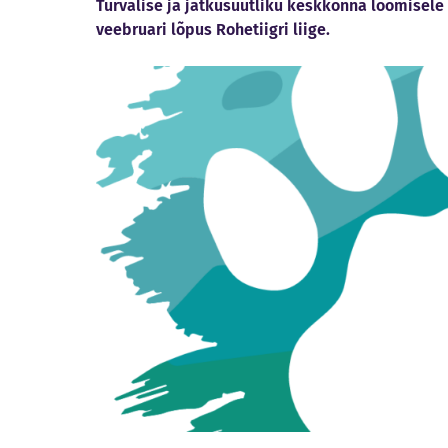
Turvalise ja jätkusuutliku keskkonna loomisele
veebruari lõpus Rohetiigri liige.