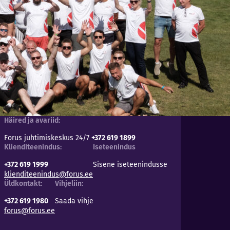
Häired ja avariid:
Forus juhtimiskeskus 24/7
+372 619 1899
Klienditeenindus:
Iseteenindus
+372 619 1999
Sisene iseteenindusse
klienditeenindus@forus.ee
Üldkontakt:
Vihjeliin:
+372 619 1980
Saada vihje
forus@forus.ee