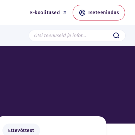
E-koolitused
Iseteenindus
Search from page
Saada
Ettevõttest