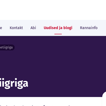
le
Kontakt
Abi
Uudised ja blogi
Rannainfo
etiigriga
iigriga