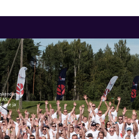
keskendunud
i AS,
tuste ja