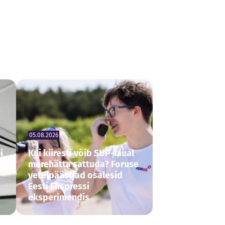
05.08.2026
i
Kui kiiresti võib SUP-laual
merehätta sattuda? Foruse
vetelpäästjad osalesid
Eesti Ekspressi
eksperimendis