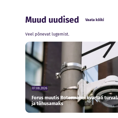
Muud uudised
Vaata kõiki
Veel põnevat lugemist.
07.08.2026
Forus muutis Rotermanni kvartali turv
ja tõhusamaks