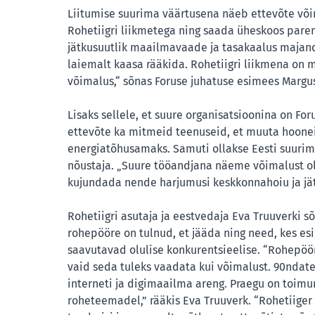
Liitumise suurima väärtusena näeb ettevõte või
Rohetiigri liikmetega ning saada üheskoos parem
jätkusuutlik maailmavaade ja tasakaalus majan
laiemalt kaasa rääkida. Rohetiigri liikmena on m
võimalus,“ sõnas Foruse juhatuse esimees Margu
Lisaks sellele, et suure organisatsioonina on Fo
ettevõte ka mitmeid teenuseid, et muuta hoonei
energiatõhusamaks. Samuti ollakse Eesti suurim
nõustaja. „Suure tööandjana näeme võimalust oll
kujundada nende harjumusi keskkonnahoiu ja jätk
Rohetiigri asutaja ja eestvedaja Eva Truuverki s
rohepööre on tulnud, et jääda ning need, kes e
saavutavad olulise konkurentsieelise. “Rohepöö
vaid seda tuleks vaadata kui võimalust. 90nda
interneti ja digimaailma areng. Praegu on toim
roheteemadel,” rääkis Eva Truuverk. “Rohetiiger