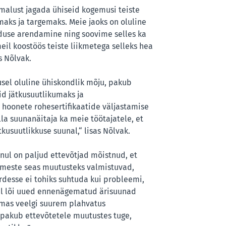
malust jagada ühiseid kogemusi teiste
aks ja targemaks. Meie jaoks on oluline
duse arendamine ning soovime selles ka
eil koostöös teiste liikmetega selleks hea
s Nõlvak.
rusel oluline ühiskondlik mõju, pakub
d jätkusuutlikumaks ja
 hoonete rohesertifikaatide väljastamise
a suunanäitaja ka meie töötajatele, et
usuutlikkuse suunal,“ lisas Nõlvak.
õnul on paljud ettevõtjad mõistnud, et
simeste seas muutusteks valmistuvad,
rdesse ei tohiks suhtuda kui probleemi,
tel lõi uued ennenägematud ärisuunad
umas veelgi suurem plahvatus
 pakub ettevõtetele muutustes tuge,