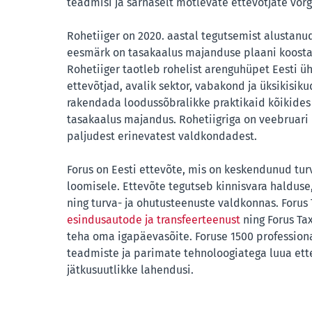
teadmisi ja sarnaselt mõtlevate ettevõtjate võrg
Rohetiiger on 2020. aastal tegutsemist alustanu
eesmärk on tasakaalus majanduse plaani koosta
Rohetiiger taotleb rohelist arenguhüpet Eesti üh
ettevõtjad, avalik sektor, vabakond ja üksikisiku
rakendada loodussõbralikke praktikaid kõikides 
tasakaalus majandus. Rohetiigriga on veebruari 
paljudest erinevatest valdkondadest.
Forus on Eesti ettevõte, mis on keskendunud turv
loomisele. Ettevõte tegutseb kinnisvara halduse
ning turva- ja ohutusteenuste valdkonnas. Forus 
esindusautode ja transfeerteenust
ning Forus Ta
teha oma igapäevasõite. Foruse 1500 professio
teadmiste ja parimate tehnoloogiatega luua ette
jätkusuutlikke lahendusi.