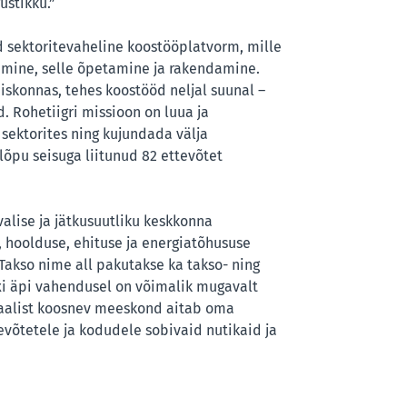
ustikku.”
d sektoritevaheline koostööplatvorm, mille
mine, selle õpetamine ja rakendamine.
iskonnas, tehes koostööd neljal suunal –
d. Rohetiigri missioon on luua ja
sektorites ning kujundada välja
lõpu seisuga liitunud 82 ettevõtet
alise ja jätkusuutliku keskkonna
, hoolduse, ehituse ja energiatõhususe
Takso nime all pakutakse ka takso- ning
xi äpi vahendusel on võimalik mugavalt
naalist koosnev meeskond aitab oma
võtetele ja kodudele sobivaid nutikaid ja