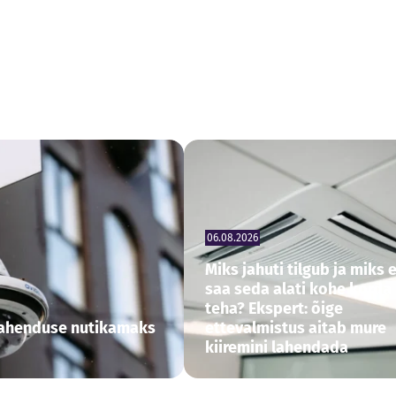
06.08.2026
Miks jahuti tilgub ja miks e
saa seda alati kohe korda
teha? Ekspert: õige
alahenduse nutikamaks
ettevalmistus aitab mure
kiiremini lahendada