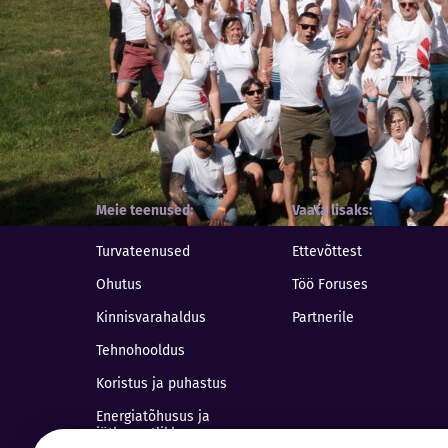
Meie teenused
Vaata lisaks
Turvateenused
Ettevõttest
Ohutus
Töö Foruses
Kinnisvarahaldus
Partnerile
Tehnohooldus
Koristus ja puhastus
Energiatõhusus ja
jätkusuutlikkus