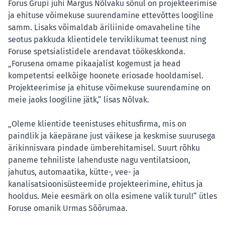
Forus Grupi juhi Margus Nõlvaku sõnul on projekteerimise
ja ehituse võimekuse suurendamine ettevõttes loogiline
samm. Lisaks võimaldab äriliinide omavaheline tihe
seotus pakkuda klientidele terviklikumat teenust ning
Foruse spetsialistidele arendavat töökeskkonda.
„Forusena omame pikaajalist kogemust ja head
kompetentsi eelkõige hoonete eriosade hooldamisel.
Projekteerimise ja ehituse võimekuse suurendamine on
meie jaoks loogiline jätk,“ lisas Nõlvak.
„Oleme klientide teenistuses ehitusfirma, mis on
paindlik ja käepärane just väikese ja keskmise suurusega
ärikinnisvara pindade ümberehitamisel. Suurt rõhku
paneme tehniliste lahenduste nagu ventilatsioon,
jahutus, automaatika, kütte-, vee- ja
kanalisatsioonisüsteemide projekteerimine, ehitus ja
hooldus. Meie eesmärk on olla esimene valik turul!“ ütles
Foruse omanik Urmas Sõõrumaa.