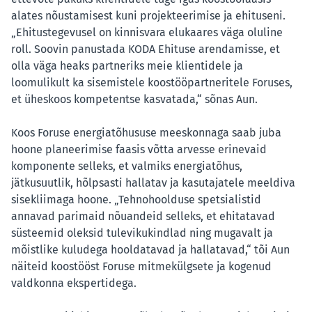
alates nõustamisest kuni projekteerimise ja ehituseni.
„Ehitustegevusel on kinnisvara elukaares väga oluline
roll. Soovin panustada KODA Ehituse arendamisse, et
olla väga heaks partneriks meie klientidele ja
loomulikult ka sisemistele koostööpartneritele Foruses,
et üheskoos kompetentse kasvatada,“ sõnas Aun.
Koos Foruse energiatõhususe meeskonnaga saab juba
hoone planeerimise faasis võtta arvesse erinevaid
komponente selleks, et valmiks energiatõhus,
jätkusuutlik, hõlpsasti hallatav ja kasutajatele meeldiva
sisekliimaga hoone. „Tehnohoolduse spetsialistid
annavad parimaid nõuandeid selleks, et ehitatavad
süsteemid oleksid tulevikukindlad ning mugavalt ja
mõistlike kuludega hooldatavad ja hallatavad,“ tõi Aun
näiteid koostööst Foruse mitmekülgsete ja kogenud
valdkonna ekspertidega.