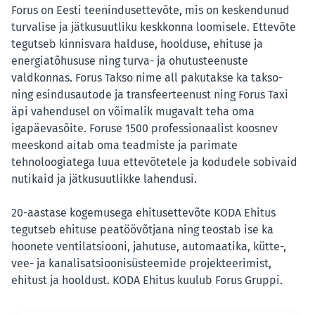
Forus on Eesti teenindusettevõte, mis on keskendunud
turvalise ja jätkusuutliku keskkonna loomisele. Ettevõte
tegutseb kinnisvara halduse, hoolduse, ehituse ja
energiatõhususe ning turva- ja ohutusteenuste
valdkonnas. Forus Takso nime all pakutakse ka takso-
ning esindusautode ja transfeerteenust ning Forus Taxi
äpi vahendusel on võimalik mugavalt teha oma
igapäevasõite. Foruse 1500 professionaalist koosnev
meeskond aitab oma teadmiste ja parimate
tehnoloogiatega luua ettevõtetele ja kodudele sobivaid
nutikaid ja jätkusuutlikke lahendusi.
20-aastase kogemusega ehitusettevõte KODA Ehitus
tegutseb ehituse peatöövõtjana ning teostab ise ka
hoonete ventilatsiooni, jahutuse, automaatika, kütte-,
vee- ja kanalisatsioonisüsteemide projekteerimist,
ehitust ja hooldust. KODA Ehitus kuulub Forus Gruppi.