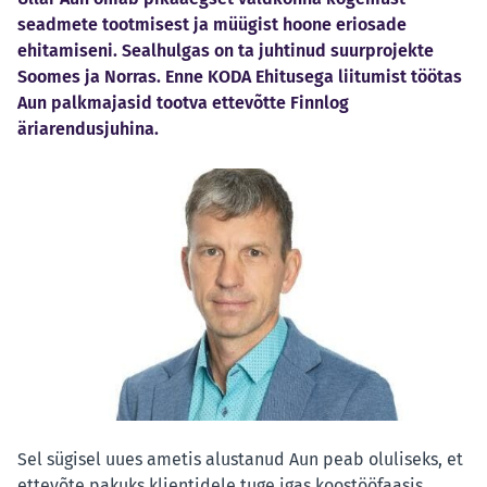
seadmete tootmisest ja müügist hoone eriosade
ehitamiseni. Sealhulgas on ta juhtinud suurprojekte
Soomes ja Norras. Enne KODA Ehitusega liitumist töötas
Aun palkmajasid tootva ettevõtte Finnlog
äriarendusjuhina.
Sel sügisel uues ametis alustanud Aun peab oluliseks, et
ettevõte pakuks klientidele tuge igas koostööfaasis