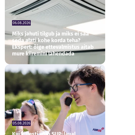
06.08.2026
Miks jahuti tilgub ja miks ei saa
seda alati kohe korda teha?
Ekspert: õige ettevalmistus aitab
mure kiiremini lahendada
05.08.2026
Kui kiiresti võib SUP-laual