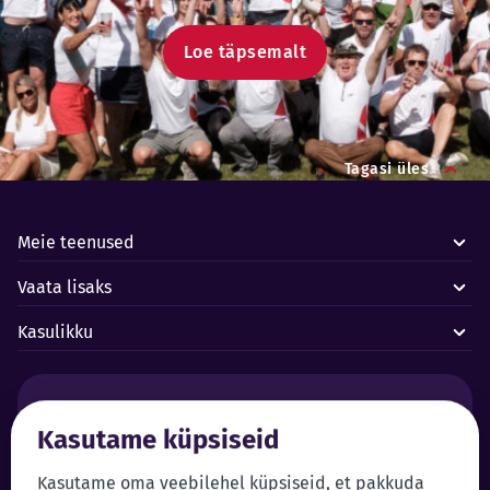
Loe täpsemalt
Tagasi üles
Meie teenused
Vaata lisaks
Kasulikku
Häired ja avariid:
Kasutame küpsiseid
Forus juhtimiskeskus 24/7
+372 619 1899
Klienditeenindus:
Iseteenindus
Kasutame oma veebilehel küpsiseid, et pakkuda