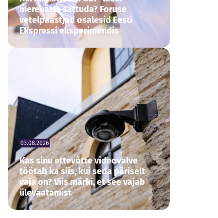
merehätta sattuda? Foruse
vetelpäästjad osalesid Eesti
Ekspressi eksperimendis
03.08.2026
Kas sinu ettevõtte videovalve
töötab ka siis, kui seda päriselt
vaja on? Viis märki, et see vajab
ülevaatamist