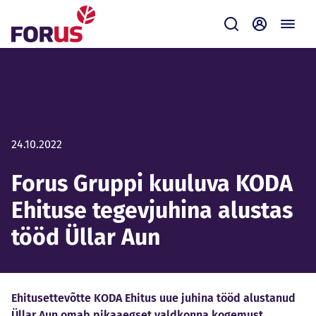
Forus
Saada
Iseteenin
24.10.2022
Forus Gruppi kuuluva KODA
Ehituse tegevjuhina alustas
tööd Üllar Aun
Ehitusettevõtte KODA Ehitus uue juhina tööd alustanud
Üllar Aun omab pikaaegset valdkonna kogemust