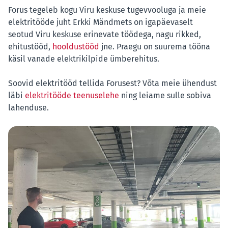
Forus tegeleb kogu Viru keskuse tugevvooluga ja meie
elektritööde juht Erkki Mändmets on igapäevaselt
seotud Viru keskuse erinevate töödega, nagu rikked,
ehitustööd,
hooldustööd
jne. Praegu on suurema tööna
käsil vanade elektrikilpide ümberehitus.
Soovid elektritööd tellida Forusest? Võta meie ühendust
läbi
elektritööde teenuselehe
ning leiame sulle sobiva
lahenduse.