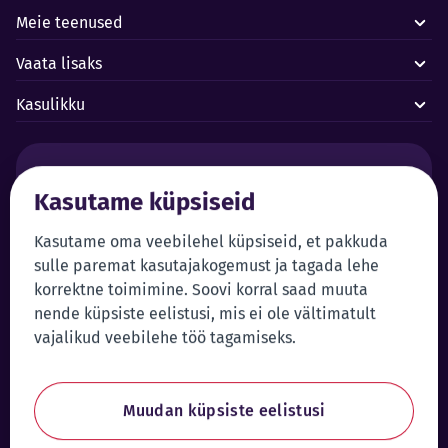
Meie teenused
Vaata lisaks
Kasulikku
Häired ja avariid:
Kasutame küpsiseid
Forus juhtimiskeskus 24/7
+372 619 1899
Kasutame oma veebilehel küpsiseid, et pakkuda
Klienditeenindus:
Iseteenindus
sulle paremat kasutajakogemust ja tagada lehe
+372 619 1999
Sisene iseteenindusse
korrektne toimimine. Soovi korral saad muuta
klienditeenindus@forus.ee
nende küpsiste eelistusi, mis ei ole vältimatult
Üldkontakt:
Vihjeliin:
vajalikud veebilehe töö tagamiseks.
+372 619 1980
Saada vihje
forus@forus.ee
Muudan küpsiste eelistusi