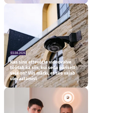
03.08.2026
Kas sinu ettevõtte videovalve
töötab ka siis, kui seda päriselt
vaja on? Viis märki, et see vajab
ülevaatamist