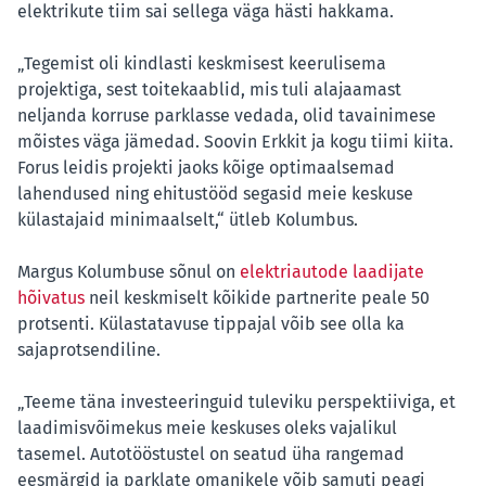
elektrikute tiim sai sellega väga hästi hakkama.
„Tegemist oli kindlasti keskmisest keerulisema
projektiga, sest toitekaablid, mis tuli alajaamast
neljanda korruse parklasse vedada, olid tavainimese
mõistes väga jämedad. Soovin Erkkit ja kogu tiimi kiita.
Forus leidis projekti jaoks kõige optimaalsemad
lahendused ning ehitustööd segasid meie keskuse
külastajaid minimaalselt,“ ütleb Kolumbus.
Margus Kolumbuse sõnul on
elektriautode laadijate
hõivatus
neil keskmiselt kõikide partnerite peale 50
protsenti. Külastatavuse tippajal võib see olla ka
sajaprotsendiline.
„Teeme täna investeeringuid tuleviku perspektiiviga, et
laadimisvõimekus meie keskuses oleks vajalikul
tasemel. Autotööstustel on seatud üha rangemad
eesmärgid ja parklate omanikele võib samuti peagi