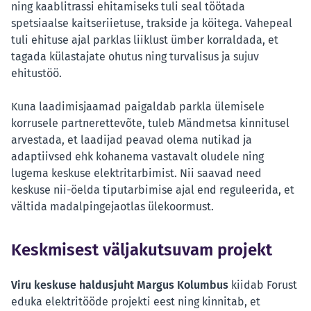
ning kaablitrassi ehitamiseks tuli seal töötada
spetsiaalse kaitseriietuse, trakside ja köitega. Vahepeal
tuli ehituse ajal parklas liiklust ümber korraldada, et
tagada külastajate ohutus ning turvalisus ja sujuv
ehitustöö.
Kuna laadimisjaamad paigaldab parkla ülemisele
korrusele partnerettevõte, tuleb Mändmetsa kinnitusel
arvestada, et laadijad peavad olema nutikad ja
adaptiivsed ehk kohanema vastavalt oludele ning
lugema keskuse elektritarbimist. Nii saavad need
keskuse nii-öelda tiputarbimise ajal end reguleerida, et
vältida madalpingejaotlas ülekoormust.
Keskmisest väljakutsuvam projekt
Viru keskuse haldusjuht Margus Kolumbus
kiidab Forust
eduka elektritööde projekti eest ning kinnitab, et