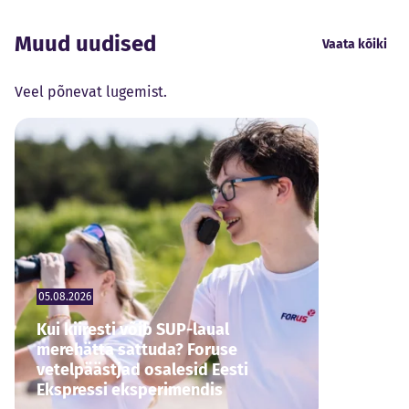
Muud uudised
Vaata kõiki
Veel põnevat lugemist.
05.08.2026
Kui kiiresti võib SUP-laual
merehätta sattuda? Foruse
vetelpäästjad osalesid Eesti
Ekspressi eksperimendis