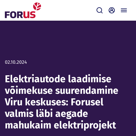
Forus
Saada
Iseteenin
02.10.2024
Elektriautode laadimise
võimekuse suurendamine
Viru keskuses: Forusel
valmis läbi aegade
mahukaim elektriprojekt