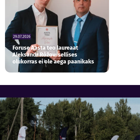
29.07.2026
Foruse Aasta teo laureaat
Aleksandr Rõžov: sellises
olukorras ei ole aega paanikaks