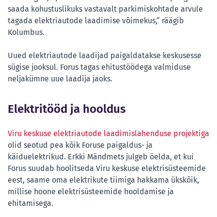
saada kohustuslikuks vastavalt parkimiskohtade arvule
tagada elektriautode laadimise võimekus,“ räägib
Kolumbus.
Uued elektriautode laadijad paigaldatakse keskusesse
sügise jooksul. Forus tagas ehitustöödega valmiduse
neljakümne uue laadija jaoks.
Elektritööd ja hooldus
Viru keskuse elektriautode laadimislahenduse projektiga
olid seotud pea kõik Foruse paigaldus- ja
käiduelektrikud. Erkki Mändmets julgeb öelda, et kui
Forus suudab hoolitseda Viru keskuse elektrisüsteemide
eest, saame oma elektrikute tiimiga hakkama ükskõik,
millise hoone elektrisüsteemide hooldamise ja
ehitamisega.