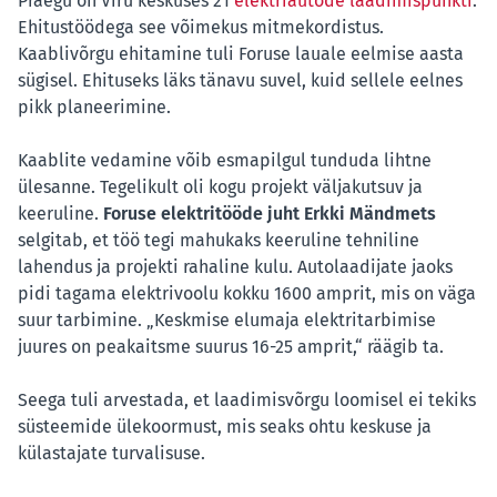
Praegu on Viru keskuses 21
elektriautode laadimispunkti
.
Ehitustöödega see võimekus mitmekordistus.
Kaablivõrgu ehitamine tuli Foruse lauale eelmise aasta
sügisel. Ehituseks läks tänavu suvel, kuid sellele eelnes
pikk planeerimine.
Kaablite vedamine võib esmapilgul tunduda lihtne
ülesanne. Tegelikult oli kogu projekt väljakutsuv ja
keeruline.
Foruse elektritööde juht Erkki Mändmets
selgitab, et töö tegi mahukaks keeruline tehniline
lahendus ja projekti rahaline kulu. Autolaadijate jaoks
pidi tagama elektrivoolu kokku 1600 amprit, mis on väga
suur tarbimine. „Keskmise elumaja elektritarbimise
juures on peakaitsme suurus 16-25 amprit,“ räägib ta.
Seega tuli arvestada, et laadimisvõrgu loomisel ei tekiks
süsteemide ülekoormust, mis seaks ohtu keskuse ja
külastajate turvalisuse.