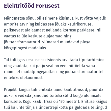
Elektritööd Forusest
Mändmetsa sõnul oli esimene küsimus, kust võtta vajalik
amprite arv ning kuidas see jõuaks keldrikorrusel
paiknevast alajaamast neljanda korruse parklasse. Nii
vaatas ta üle keskuse alajaamad ning
jõutransformaatorid. Viimased muudavad pinge
kõrgepingest madalaks.
Tal tuli igas keskuse sektsioonis arvutada tiputarbimine
ning vaadata, kui palju seal on veel nii-öelda vaba
ruumi, et madalpingejaotlas ning jõutransformaatoritel
ei tekiks ülekoormust.
Projekti käigus tuli ehitada uued kaablitrassid, puurida
auke ja vedada jämedad toitekaablid kõige ülemisele
korrusele. Kogu kaablitrass oli 170 meetrit. Ehituse käigus
tuli ka ühte tühja silindertrepikotta paigaldada tellingud