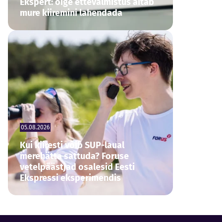
Ekspert: õige ettevalmistus aitab
mure kiiremini lahendada
05.08.2026
Kui kiiresti võib SUP-laual
merehätta sattuda? Foruse
vetelpäästjad osalesid Eesti
Ekspressi eksperimendis