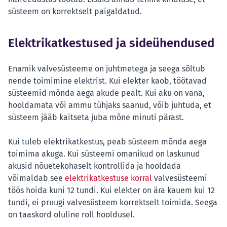
süsteem on korrektselt paigaldatud.
Elektrikatkestused ja sideühendused
Enamik valvesüsteeme on juhtmetega ja seega sõltub
nende toimimine elektrist. Kui elekter kaob, töötavad
süsteemid mõnda aega akude pealt. Kui aku on vana,
hooldamata või ammu tühjaks saanud, võib juhtuda, et
süsteem jääb kaitseta juba mõne minuti pärast.
Kui tuleb elektrikatkestus, peab süsteem mõnda aega
toimima akuga. Kui süsteemi omanikud on laskunud
akusid nõuetekohaselt kontrollida ja hooldada
võimaldab see
elektrikatkestuse korral
valvesüsteemi
töös hoida kuni 12 tundi. Kui elekter on ära kauem kui 12
tundi, ei pruugi valvesüsteem korrektselt toimida. Seega
on taaskord oluline roll hooldusel.