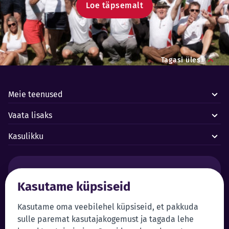
Loe täpsemalt
Tagasi üles
Meie teenused
Vaata lisaks
Kasulikku
Häired ja avariid:
Kasutame küpsiseid
Forus juhtimiskeskus 24/7
+372 619 1899
Klienditeenindus:
Iseteenindus
Kasutame oma veebilehel küpsiseid, et pakkuda
sulle paremat kasutajakogemust ja tagada lehe
+372 619 1999
Sisene iseteenindusse