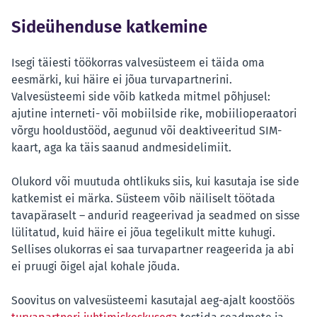
Sideühenduse katkemine
Isegi täiesti töökorras valvesüsteem ei täida oma
eesmärki, kui häire ei jõua turvapartnerini.
Valvesüsteemi side võib katkeda mitmel põhjusel:
ajutine interneti- või mobiilside rike, mobiilioperaatori
võrgu hooldustööd, aegunud või deaktiveeritud SIM-
kaart, aga ka täis saanud andmesidelimiit.
Olukord või muutuda ohtlikuks siis, kui kasutaja ise side
katkemist ei märka. Süsteem võib näiliselt töötada
tavapäraselt – andurid reageerivad ja seadmed on sisse
lülitatud, kuid häire ei jõua tegelikult mitte kuhugi.
Sellises olukorras ei saa turvapartner reageerida ja abi
ei pruugi õigel ajal kohale jõuda.
Soovitus on valvesüsteemi kasutajal aeg-ajalt koostöös