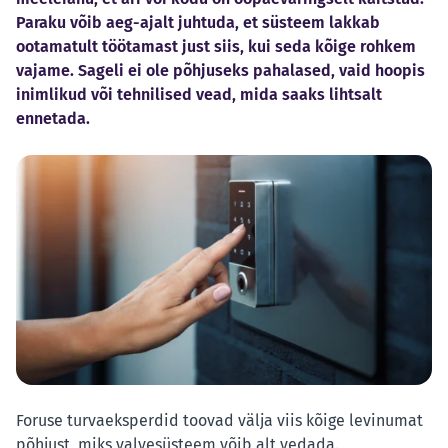
Paraku võib aeg-ajalt juhtuda, et süsteem lakkab
ootamatult töötamast just siis, kui seda kõige rohkem
vajame. Sageli ei ole põhjuseks pahalased, vaid hoopis
inimlikud või tehnilised vead, mida saaks lihtsalt
ennetada.
Foruse turvaeksperdid toovad välja viis kõige levinumat
põhjust, miks valvesüsteem võib alt vedada.