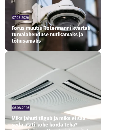
07.08.2026
Forus muutis Rotermanni kvartali
turvalahenduse nutikamaks ja
tõhusamaks
06.08.2026
Miks jahuti tilgub ja miks ei saa
seda alati kohe korda teha?