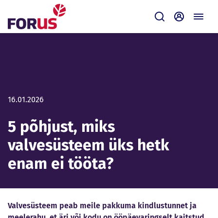
Forus
Saada
Iseteenin
16.01.2026
5 põhjust, miks
valvesüsteem üks hetk
enam ei tööta?
Valvesüsteem peab meile pakkuma kindlustunnet ja
meelerahu, et äri või kodu on ööpäevaringselt kaitstud.