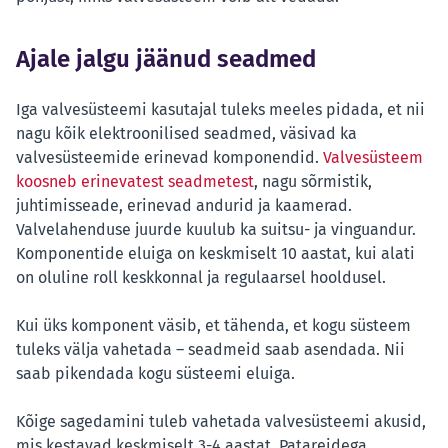
Ajale jalgu jäänud seadmed
Iga valvesüsteemi kasutajal tuleks meeles pidada, et nii
nagu kõik elektroonilised seadmed, väsivad ka
valvesüsteemide erinevad komponendid.
Valvesüsteem
koosneb erinevatest seadmetest
, nagu sõrmistik,
juhtimisseade, erinevad andurid ja kaamerad.
Valvelahenduse juurde kuulub ka suitsu- ja vinguandur.
Komponentide eluiga on keskmiselt 10 aastat, kui alati
on oluline roll keskkonnal ja regulaarsel hooldusel.
Kui üks komponent väsib, et tähenda, et kogu süsteem
tuleks välja vahetada – seadmeid saab asendada. Nii
saab pikendada kogu süsteemi eluiga.
Kõige sagedamini tuleb vahetada valvesüsteemi akusid,
mis kestavad keskmiselt 3-4 aastat. Patareidega