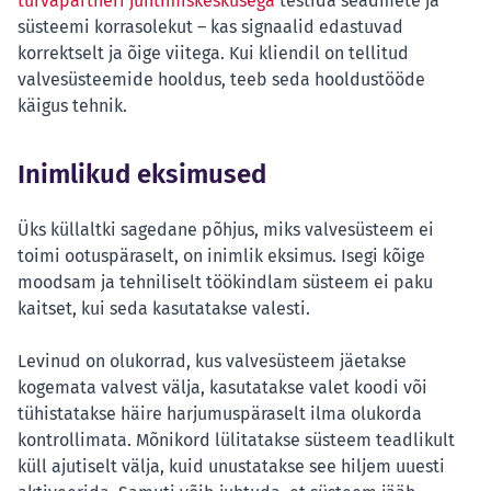
turvapartneri juhtimiskeskusega
testida seadmete ja
süsteemi korrasolekut – kas signaalid edastuvad
korrektselt ja õige viitega. Kui kliendil on tellitud
valvesüsteemide hooldus, teeb seda hooldustööde
käigus tehnik.
Inimlikud eksimused
Üks küllaltki sagedane põhjus, miks valvesüsteem ei
toimi ootuspäraselt, on inimlik eksimus. Isegi kõige
moodsam ja tehniliselt töökindlam süsteem ei paku
kaitset, kui seda kasutatakse valesti.
Levinud on olukorrad, kus valvesüsteem jäetakse
kogemata valvest välja, kasutatakse valet koodi või
tühistatakse häire harjumuspäraselt ilma olukorda
kontrollimata. Mõnikord lülitatakse süsteem teadlikult
küll ajutiselt välja, kuid unustatakse see hiljem uuesti