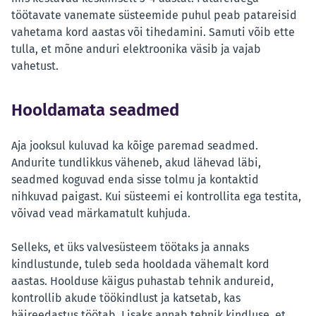
töötavate vanemate süsteemide puhul peab patareisid
vahetama kord aastas või tihedamini. Samuti võib ette
tulla, et mõne anduri elektroonika väsib ja vajab
vahetust.
Hooldamata seadmed
Aja jooksul kuluvad ka kõige paremad seadmed.
Andurite tundlikkus väheneb, akud lähevad läbi,
seadmed koguvad enda sisse tolmu ja kontaktid
nihkuvad paigast. Kui süsteemi ei kontrollita ega testita,
võivad vead märkamatult kuhjuda.
Selleks, et üks valvesüsteem töötaks ja annaks
kindlustunde, tuleb seda hooldada vähemalt kord
aastas. Hoolduse käigus puhastab tehnik andureid,
kontrollib akude töökindlust ja katsetab, kas
häireedastus töötab. Lisaks annab tehnik kindluse, et