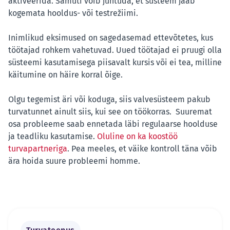
aktiveerida. Samuti võib juhtuda, et süsteem jääb
kogemata hooldus- või testrežiimi.
Inimlikud eksimused on sagedasemad ettevõtetes, kus
töötajad rohkem vahetuvad. Uued töötajad ei pruugi olla
süsteemi kasutamisega piisavalt kursis või ei tea, milline
käitumine on häire korral õige.
Olgu tegemist äri või koduga, siis valvesüsteem pakub
turvatunnet ainult siis, kui see on töökorras. Suuremat
osa probleeme saab ennetada läbi regulaarse hoolduse
ja teadliku kasutamise.
Oluline on ka koostöö
turvapartneriga
. Pea meeles, et väike kontroll täna võib
ära hoida suure probleemi homme.