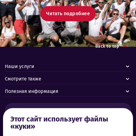
Читать подробнее
Back to top
Наши услуги
Смотрите также
Полезная информация
Тревоги и аварии:
Этот сайт использует файлы
«куки»
Центр управления Forus 24/7
+372 619 1899
Служба поддержки клиентов: