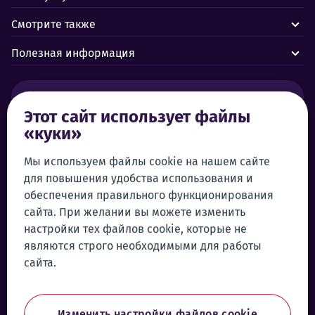
Смотрите также
Полезная информация
Тревоги и аварии:
Этот сайт использует файлы
«куки»
Центр управления Forus 24/7
+372 619 1899
Служба поддержки клиентов:
Мы используем файлы cookie на нашем сайте
для повышения удобства использования и
+372 619 1999
обеспечения правильного функционирования
klienditeenindus@forus.ee
сайта. При желании вы можете изменить
Самообслуживание
настройки тех файлов cookie, которые не
Войти в систему самообслуживания
являются строго необходимыми для работы
Общие контактные данные:
Телефон намеков:
сайта.
+372 619 1890
Отправить намек
forus@forus.ee
Изменить настройки файлов cookie