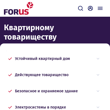
Forus
Отправить зап
Самообсл
Квартирному
товариществу
Как Forus поможет вам?
Устойчивый квартирный дом
Действующее товарищество
Безопасное и охраняемое здание
Электросистемы в порядке