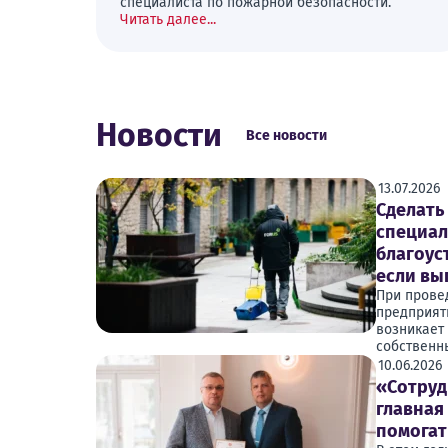
специалиста по пожарной безопасности.
Читать далее...
Новости
Все новости
13.07.2026
Сделать
специал
благоус
если вы
При прове
предприят
возникает
собственн
10.06.2026
«Сотруд
главная
помогат