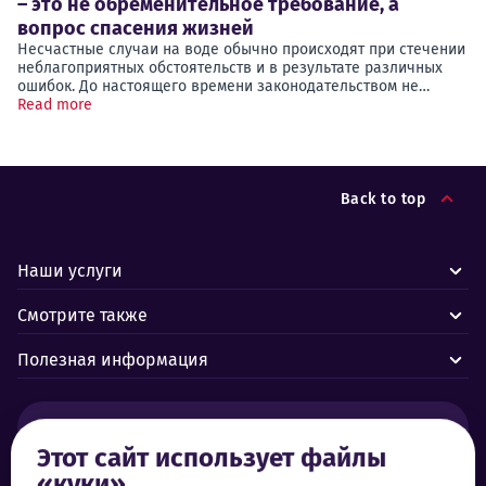
– это не обременительное требование, а
вопрос спасения жизней
Несчастные случаи на воде обычно происходят при стечении
неблагоприятных обстоятельств и в результате различных
ошибок. До настоящего времени законодательством не…
Read more
Back to top
Наши услуги
Смотрите также
Полезная информация
Тревоги и аварии:
Этот сайт использует файлы
«куки»
Центр управления Forus 24/7
+372 619 1899