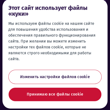
Тревоги и аварии:
Этот сайт использует файлы
«куки»
Центр управления Forus 24/7
+372 619 1899
Служба поддержки клиентов:
Мы используем файлы cookie на нашем сайте
для повышения удобства использования и
+372 619 1999
обеспечения правильного функционирования
klienditeenindus@forus.ee
сайта. При желании вы можете изменить
Самообслуживание
настройки тех файлов cookie, которые не
Войти в систему самообслуживания
являются строго необходимыми для работы
Общие контактные данные:
Телефон намеков:
сайта.
+372 619 1890
Отправить намек
forus@forus.ee
Изменить настройки файлов cookie
Facebook
Instagram
Linke
Принимаю все файлы cookie