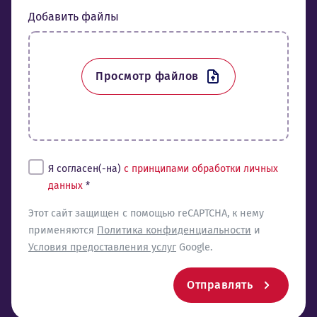
Добавить файлы
Просмотр файлов
Tingimused*
Я согласен(-на)
с принципами обработки личных
данных
*
reCaptcha
Этот сайт защищен с помощью reCAPTCHA, к нему
применяются
Политика конфиденциальности
и
Условия предоставления услуг
Google.
Отправлять