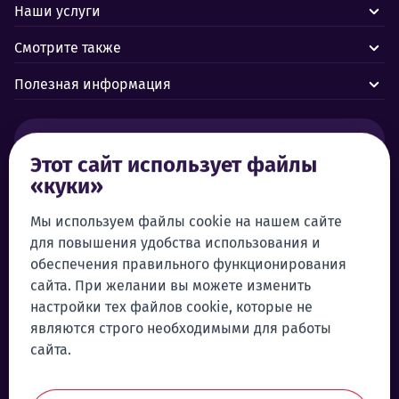
Наши услуги
Смотрите также
Полезная информация
Тревоги и аварии:
Этот сайт использует файлы
«куки»
Центр управления Forus 24/7
+372 619 1899
Служба поддержки клиентов:
Мы используем файлы cookie на нашем сайте
+372 619 1999
для повышения удобства использования и
klienditeenindus@forus.ee
обеспечения правильного функционирования
Самообслуживание
сайта. При желании вы можете изменить
настройки тех файлов cookie, которые не
Войти в систему самообслуживания
являются строго необходимыми для работы
Общие контактные данные:
Телефон намеков:
сайта.
+372 619 1890
Отправить намек