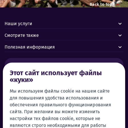
Back to top
Наши услуги
Смотрите также
Полезная информация
Тревоги и аварии:
Этот сайт использует файлы
«куки»
Центр управления Forus 24/7
+372 619 1899
Служба поддержки клиентов:
Мы используем файлы cookie на нашем сайте
+372 619 1999
для повышения удобства использования и
klienditeenindus@forus.ee
обеспечения правильного функционирования
Самообслуживание
сайта. При желании вы можете изменить
настройки тех файлов cookie, которые не
Войти в систему самообслуживания
являются строго необходимыми для работы