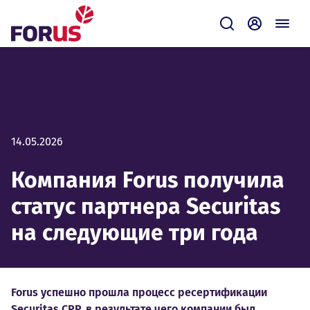
Forus
Отправить зап
Самообсл
14.05.2026
Компания Forus получила
статус партнера Securitas
на следующие три года
Forus успешно прошла процесс ресертификации
Securitas CPP, в результате чего компании был