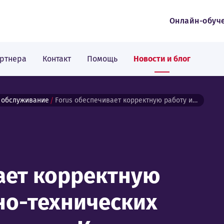
Онлайн-обуч
артнера
Контакт
Помощь
Новости и блог
 обслуживание
Forus обеспечивает корректную работу инженерно-технических систем торгового парка Курна и является его важным партнером
ает корректную
но-технических