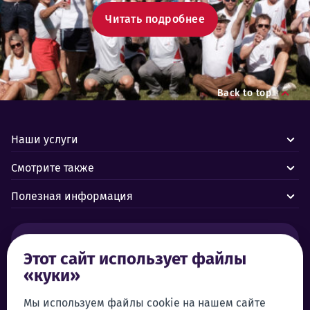
Читать подробнее
Back to top
Наши услуги
Смотрите также
Полезная информация
Тревоги и аварии:
Этот сайт использует файлы
«куки»
Центр управления Forus 24/7
+372 619 1899
Служба поддержки клиентов:
Мы используем файлы cookie на нашем сайте