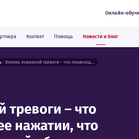
Онлайн-обуч
артнера
Контакт
Помощь
Новости и блог
ь
Кнопка пожарной тревоги – что происходит при ее нажатии, что должен знать каждый об этом маленьком и важном устройстве?
 тревоги – что
ее нажатии, что