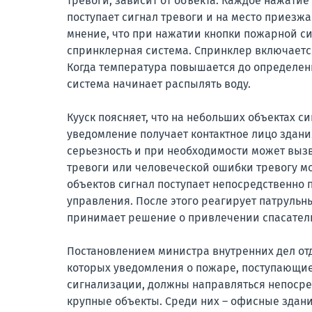
тревоги, зависит от объекта. Каждое нажатие 
поступает сигнал тревоги и на место приезж
мнение, что при нажатии кнопки пожарной с
спринклерная система. Спринклер включаетс
Когда температура повышается до определен
система начинает распылять воду.
Кууск поясняет, что на небольших объектах си
уведомление получает контактное лицо здани
серьезность и при необходимости может вызв
тревоги или человеческой ошибки тревогу м
объектов сигнал поступает непосредственно п
управления. После этого реагирует патрульн
принимает решение о привлечении спасатель
Постановлением министра внутренних дел от
которых уведомления о пожаре, поступающи
сигнализации, должны направляться непосред
крупные объекты. Среди них – офисные здани