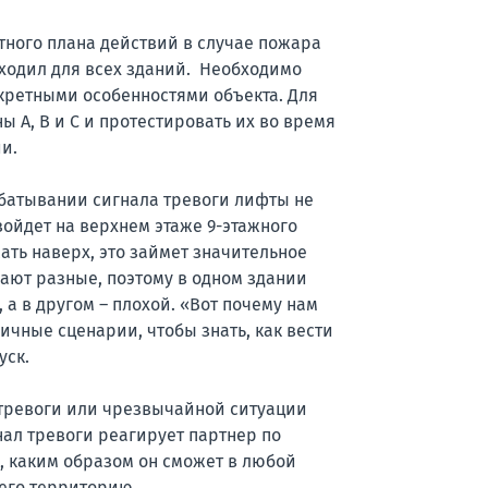
ртного плана действий в случае пожара
ходил для всех зданий. Необходимо
нкретными особенностями объекта. Для
 A, B и C и протестировать их во время
и.
батывании сигнала тревоги лифты не
ойдет на верхнем этаже 9-этажного
ать наверх, это займет значительное
ают разные, поэтому в одном здании
а в другом – плохой. «Вот почему нам
ичные сценарии, чтобы знать, как вести
уск.
 тревоги или чрезвычайной ситуации
нал тревоги реагирует партнер по
, каким образом он сможет в любой
 его территорию.