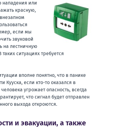
о нападения или
нажать красную,
 внезапном
пользоваться
имер, если мы
ючить звуковой
ть на лестничную
В таких ситуациях требуется
туации вполне понятно, что в панике
и Кууска, если кто-то оказался в
человека угрожает опасность, всегда
арантирует, что сигнал будет отправлен
нного выхода откроются.
сти и эвакуации, а также