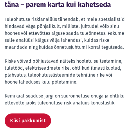
täna – parem karta kui kahetseda
Tuleohutuse riskianalüüs tähendab, et meie spetsialistid
hindavad väga põhjalikult, millistel juhtudel võib sinu
hoones või ettevõttes alguse saada tuleõnnetus. Pakume
sulle analüüsi käigus välja lahendusi, kuidas riske
maandada ning kuidas õnnetusjuhtumi korral tegutseda.
Riske võivad põhjustavad näiteks hooletu suitsetamine,
tuletööd, elektriseadmete rike, ohtlikud ilmastikuolud,
plahvatus, tuleohutussüsteemide tehniline rike või
hoone läheduses kulu põletamine.
Kemikaaliseaduse järgi on suurõnnetuse ohuga ja ohtliku
ettevõtte jaoks tuleohutuse riskianalüüs kohustuslik.
Küsi pakkumist