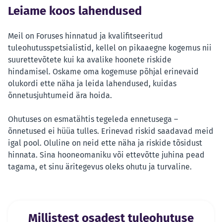
Leiame koos lahendused
Meil on Foruses hinnatud ja kvalifitseeritud
tuleohutusspetsialistid, kellel on pikaaegne kogemus nii
suurettevõtete kui ka avalike hoonete riskide
hindamisel. Oskame oma kogemuse põhjal erinevaid
olukordi ette näha ja leida lahendused, kuidas
õnnetusjuhtumeid ära hoida.
Ohutuses on esmatähtis tegeleda ennetusega –
õnnetused ei hüüa tulles. Erinevad riskid saadavad meid
igal pool. Oluline on neid ette näha ja riskide tõsidust
hinnata. Sina hooneomaniku või ettevõtte juhina pead
tagama, et sinu äritegevus oleks ohutu ja turvaline.
Millistest osadest tuleohutuse