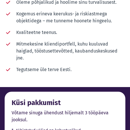
Oleme põhjalikud ja hoolime sinu turvalisusest.
Kogemus erineva keerukus- ja riskiastmega
objektidega – me tunneme hoonete hingeelu.
Kvaliteetne teenus.
Mitmekesine kliendiportfell, kuhu kuuluvad
haiglad, tööstusettevõtted, kaubanduskeskused
jne.
Tegutseme üle terve Eesti.
Küsi pakkumist
Võtame sinuga ühendust hiljemalt 3 tööpäeva
jooksul.