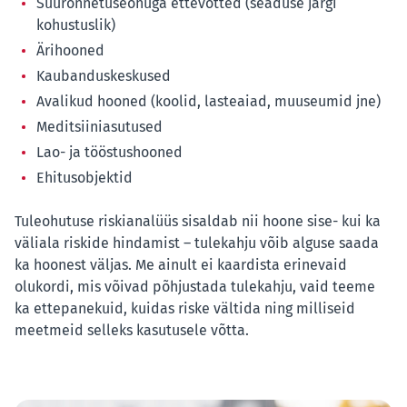
Suurõnnetuseohuga ettevõtted (seaduse järgi
kohustuslik)
Ärihooned
Kaubanduskeskused
Avalikud hooned (koolid, lasteaiad, muuseumid jne)
Meditsiiniasutused
Lao- ja tööstushooned
Ehitusobjektid
Tuleohutuse riskianalüüs sisaldab nii hoone sise- kui ka
väliala riskide hindamist – tulekahju võib alguse saada
ka hoonest väljas. Me ainult ei kaardista erinevaid
olukordi, mis võivad põhjustada tulekahju, vaid teeme
ka ettepanekuid, kuidas riske vältida ning milliseid
meetmeid selleks kasutusele võtta.