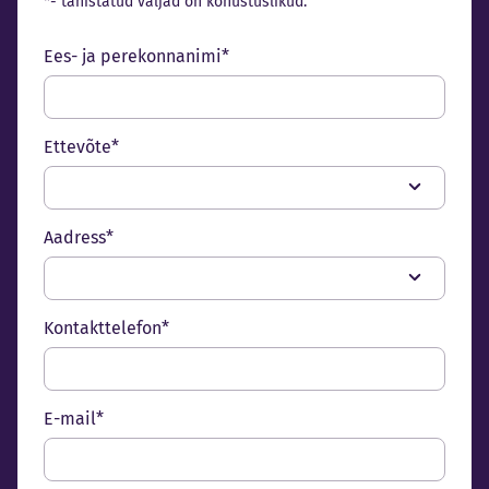
*- tähistatud väljad on kohustuslikud.
Ees- ja perekonnanimi*
Ettevõte*
Aadress*
Kontakttelefon*
E-mail*