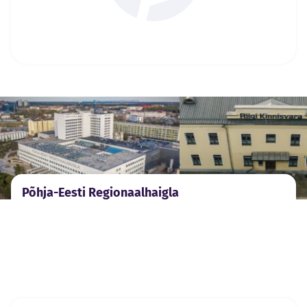
Põhja-Eesti Regionaalhaigla
Tuleohutuse riskianalüüs haiglale
Vaata kõiki
Previous slide
Next slide