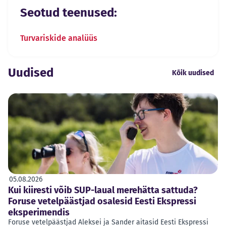
Seotud teenused:
Turvariskide analüüs
Uudised
Kõik uudised
05.08.2026
Kui kiiresti võib SUP-laual merehätta sattuda?
Foruse vetelpäästjad osalesid Eesti Ekspressi
eksperimendis
Foruse vetelpäästjad Aleksei ja Sander aitasid Eesti Ekspressi