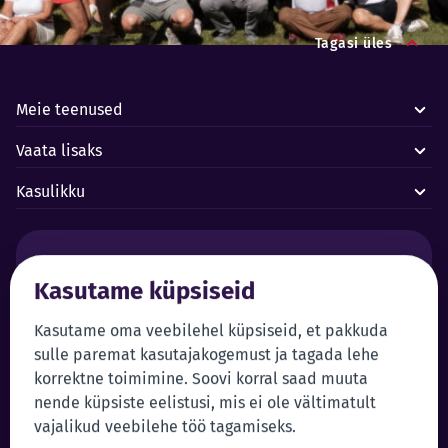
Tagasi üles
Meie teenused
Vaata lisaks
Kasulikku
Häired ja avariid:
Kasutame küpsiseid
Forus juhtimiskeskus 24/7
+372 619 1899
Klienditeenindus:
Iseteenindus
Kasutame oma veebilehel küpsiseid, et pakkuda
sulle paremat kasutajakogemust ja tagada lehe
+372 619 1999
Sisene iseteenindusse
korrektne toimimine. Soovi korral saad muuta
klienditeenindus@forus.ee
nende küpsiste eelistusi, mis ei ole vältimatult
Üldkontakt:
Vihjeliin:
vajalikud veebilehe töö tagamiseks.