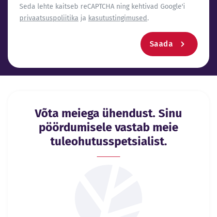
reCaptcha
Seda lehte kaitseb reCAPTCHA ning kehtivad Google'i
privaatsuspoliitika
ja
kasutustingimused
.
Saada
Võta meiega ühendust. Sinu
pöördumisele vastab meie
tuleohutusspetsialist.