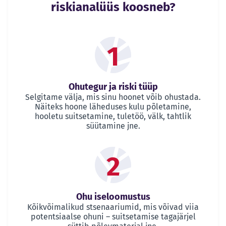
riskianalüüs koosneb?
1
Ohutegur ja riski tüüp
Selgitame välja, mis sinu hoonet võib ohustada.
Näiteks hoone läheduses kulu põletamine,
hooletu suitsetamine, tuletöö, välk, tahtlik
süütamine jne.
2
Ohu iseloomustus
Kõikvõimalikud stsenaariumid, mis võivad viia
potentsiaalse ohuni – suitsetamise tagajärjel