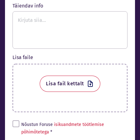
Täiendav info
Lisa faile
Lisa fail kettalt
Tingimused*
Nõustun Foruse
isikuandmete töötlemise
põhimõtetega
*