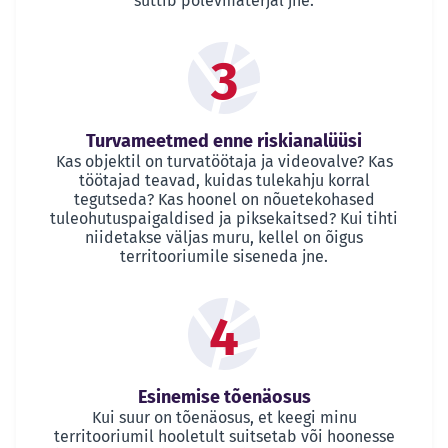
süttib põlevmaterjal jne.
3
Turvameetmed enne riskianalüüsi
Kas objektil on turvatöötaja ja videovalve? Kas
töötajad teavad, kuidas tulekahju korral
tegutseda? Kas hoonel on nõuetekohased
tuleohutuspaigaldised ja piksekaitsed? Kui tihti
niidetakse väljas muru, kellel on õigus
territooriumile siseneda jne.
4
Esinemise tõenäosus
Kui suur on tõenäosus, et keegi minu
territooriumil hooletult suitsetab või hoonesse