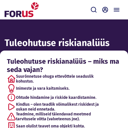
Forus
Saada
Iseteenin
Tuleohutuse riskianalüüs
Tuleohutuse riskianalüüs – miks ma
seda vajan?
Suurõnnetuse ohuga ettevõttele seaduslik
kohustus.
Inimeste ja vara kaitsmiseks.
Ohtude hindamine ja riskide kaardistamine.
Kindlus – olen teadlik võimalikest riskidest ja
oskan neid ennetada.
Teadmine, milliseid täiendavad meetmed
tarvitusele võtta (valveteenus jne).
Saan olulist teavet oma objekti kohta.